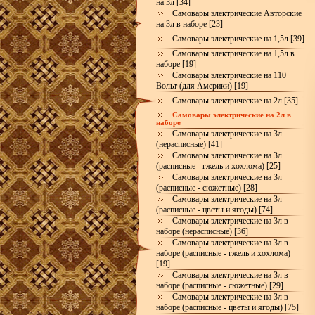
на 3л [34]
Самовары электрические Авторские
на 3л в наборе [23]
Самовары электрические на 1,5л [39]
Самовары электрические на 1,5л в
наборе [19]
Самовары электрические на 110
Вольт (для Америки) [19]
Самовары электрические на 2л [35]
Самовары электрические на 2л в
наборе
Самовары электрические на 3л
(нерасписные) [41]
Самовары электрические на 3л
(расписные - гжель и хохлома) [25]
Самовары электрические на 3л
(расписные - сюжетные) [28]
Самовары электрические на 3л
(расписные - цветы и ягоды) [74]
Самовары электрические на 3л в
наборе (нерасписные) [36]
Самовары электрические на 3л в
наборе (расписные - гжель и хохлома)
[19]
Самовары электрические на 3л в
наборе (расписные - сюжетные) [29]
Самовары электрические на 3л в
наборе (расписные - цветы и ягоды) [75]