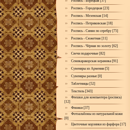
Роспись - Борецкая [57]
Роспись - Городецкая [23]
Роспись - Мезенская [14]
Роспись - Петриковская [18]
Роспись - Синяя по серебру [75]
Роспись - Сюжетная [11]
Роспись - Чёрная по золоту [62]
Свечи подарочные [82]
Семикаракорская керамика [91]
Сувениры из Армении [5]
Сувениры разные [0]
Таблетницы [52]
Текстиль [343]
Флешки для компьютера (роспись)
[12]
Фляжки [37]
Фотоальбомы из натуральной кожи
[0]
Цветочные корзинки из фарфора [17]