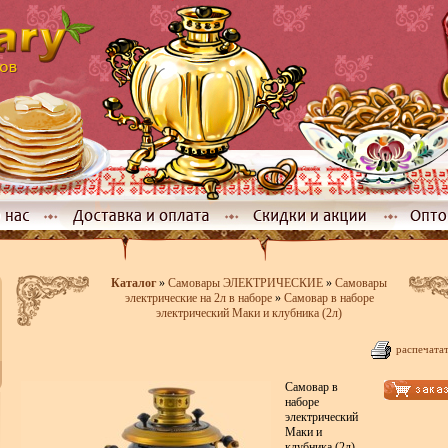
Каталог
»
Самовары ЭЛЕКТРИЧЕСКИЕ
»
Самовары
электрические на 2л в наборе
»
Самовар в наборе
электрический Маки и клубника (2л)
распечата
Самовар в
наборе
электрический
Маки и
клубника (2л)