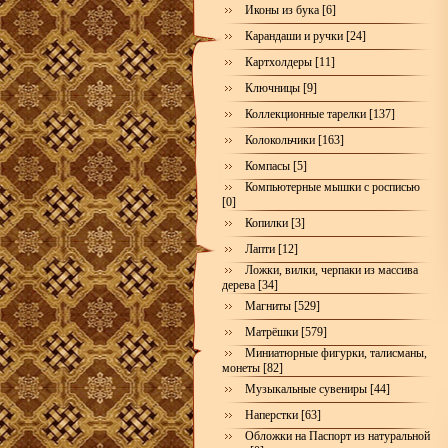
Иконы из бука [6]
Карандаши и ручки [24]
Картхолдеры [11]
Ключницы [9]
Коллекционные тарелки [137]
Колокольчики [163]
Компасы [5]
Компьютерные мышки с росписью
[0]
Копилки [3]
Лапти [12]
Ложки, вилки, черпаки из массива
дерева [34]
Магниты [529]
Матрёшки [579]
Миниатюрные фигурки, талисманы,
монеты [82]
Музыкальные сувениры [44]
Наперстки [63]
Обложки на Паспорт из натуральной