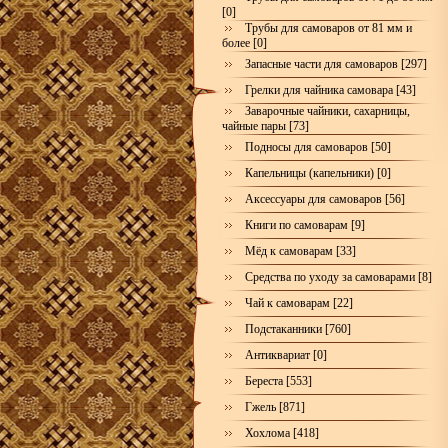
[0]
Трубы для самоваров от 81 мм и
более [0]
Запасные части для самоваров [297]
Грелки для чайника самовара [43]
Заварочные чайники, сахарницы,
чайные пары [73]
Подносы для самоваров [50]
Капельницы (капельники) [0]
Аксессуары для самоваров [56]
Книги по самоварам [9]
Мёд к самоварам [33]
Средства по уходу за самоварами [8]
Чай к самоварам [22]
Подстаканники [760]
Антиквариат [0]
Береста [553]
Гжель [871]
Хохлома [418]