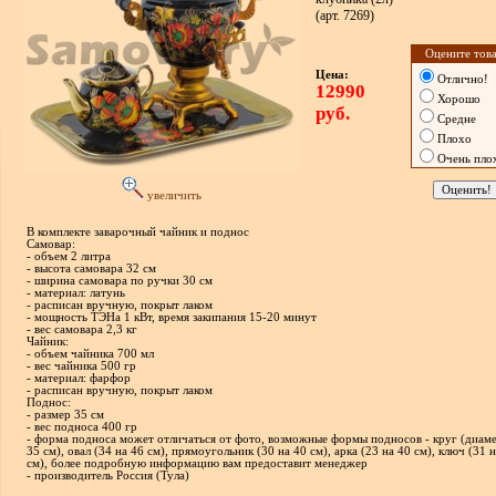
(арт. 7269)
Оцените това
Цена:
Отлично!
12990
Хорошо
руб.
Средне
Плохо
Очень пло
увеличить
В комплекте заварочный чайник и поднос
Самовар:
- объем 2 литра
- высота самовара 32 см
- ширина самовара по ручки 30 см
- материал: латунь
- расписан вручную, покрыт лаком
- мощность ТЭНа 1 кВт, время закипания 15-20 минут
- вес самовара 2,3 кг
Чайник:
- объем чайника 700 мл
- вес чайника 500 гр
- материал: фарфор
- расписан вручную, покрыт лаком
Поднос:
- размер 35 см
- вес подноса 400 гр
- форма подноса может отличаться от фото, возможные формы подносов - круг (диам
35 см), овал (34 на 46 см), прямоугольник (30 на 40 см), арка (23 на 40 см), ключ (31 
см), более подробную информацию вам предоставит менеджер
- производитель Россия (Тула)