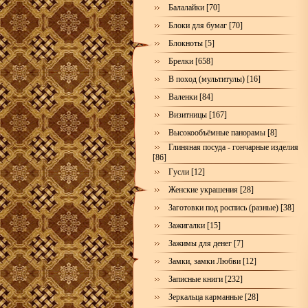
Балалайки [70]
Блоки для бумаг [70]
Блокноты [5]
Брелки [658]
В поход (мультитулы) [16]
Валенки [84]
Визитницы [167]
Высокообъёмные панорамы [8]
Глиняная посуда - гончарные изделия
[86]
Гусли [12]
Женские украшения [28]
Заготовки под роспись (разные) [38]
Зажигалки [15]
Зажимы для денег [7]
Замки, замки Любви [12]
Записные книги [232]
Зеркальца карманные [28]