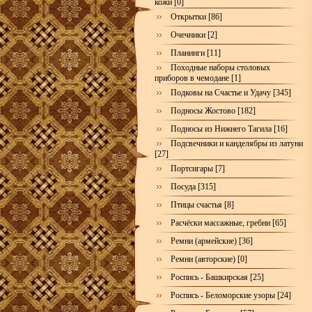
кожи [0]
Открытки [86]
Очечники [2]
Планинги [11]
Походные наборы столовых
приборов в чемодане [1]
Подковы на Счастье и Удачу [345]
Подносы Жостово [182]
Подносы из Нижнего Тагила [16]
Подсвечники и канделябры из латуни
[27]
Портсигары [7]
Посуда [315]
Птицы счастья [8]
Расчёски массажные, гребни [65]
Ремни (армейские) [36]
Ремни (авторские) [0]
Роспись - Башкирская [25]
Роспись - Беломорские узоры [24]