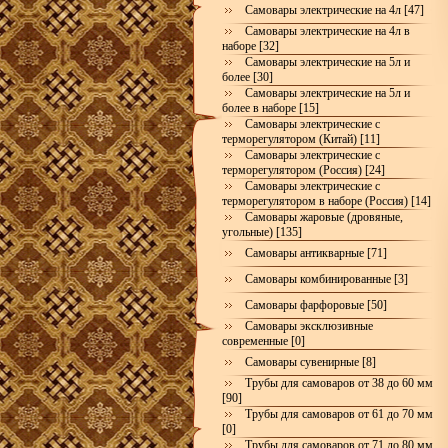
Самовары электрические на 4л [47]
Самовары электрические на 4л в
наборе [32]
Самовары электрические на 5л и
более [30]
Самовары электрические на 5л и
более в наборе [15]
Самовары электрические с
терморегулятором (Китай) [11]
Самовары электрические с
терморегулятором (Россия) [24]
Самовары электрические с
терморегулятором в наборе (Россия) [14]
Самовары жаровые (дровяные,
угольные) [135]
Самовары антикварные [71]
Самовары комбинированные [3]
Самовары фарфоровые [50]
Самовары эксклюзивные
современные [0]
Самовары сувенирные [8]
Трубы для самоваров от 38 до 60 мм
[90]
Трубы для самоваров от 61 до 70 мм
[0]
Трубы для самоваров от 71 до 80 мм