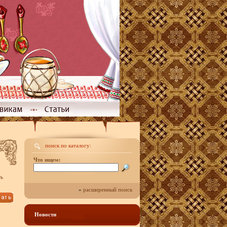
поиск по каталогу:
Что ищем:
ть
»
расширенный поиск
Новости