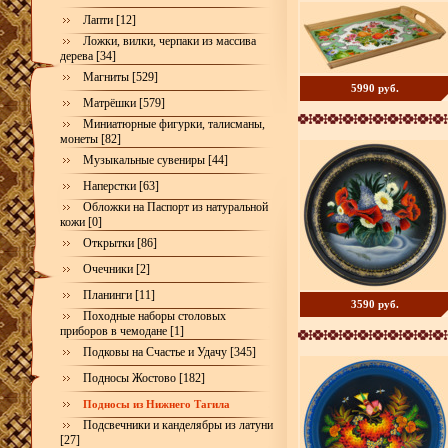
Лапти [12]
Ложки, вилки, черпаки из массива
дерева [34]
Магниты [529]
5990 руб.
Матрёшки [579]
Миниатюрные фигурки, талисманы,
монеты [82]
Музыкальные сувениры [44]
Наперстки [63]
Обложки на Паспорт из натуральной
кожи [0]
Открытки [86]
Очечники [2]
Планинги [11]
3590 руб.
Походные наборы столовых
приборов в чемодане [1]
Подковы на Счастье и Удачу [345]
Подносы Жостово [182]
Подносы из Нижнего Тагила
Подсвечники и канделябры из латуни
[27]