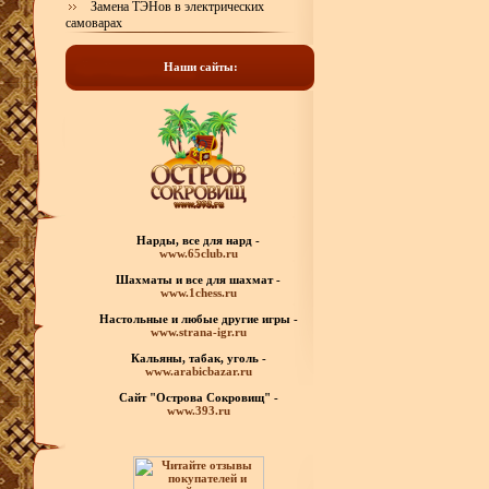
Замена ТЭНов в электрических
самоварах
Наши сайты:
Нарды, все для нард -
www.65club.ru
Шахматы
и все для шахмат -
www.1chess.ru
Настольные и любые
другие игры -
www.strana-igr.ru
Кальяны, табак, уголь -
www.arabicbazar.ru
Сайт "Острова Сокровищ" -
www.393.ru