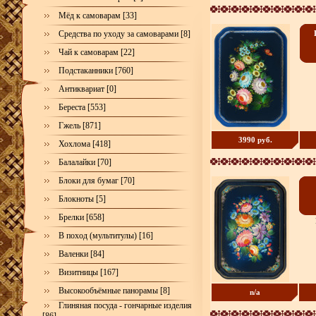
Мёд к самоварам [33]
Средства по уходу за самоварами [8]
Чай к самоварам [22]
Подстаканники [760]
Антиквариат [0]
Береста [553]
Гжель [871]
3990 руб.
Хохлома [418]
Балалайки [70]
Блоки для бумаг [70]
Блокноты [5]
Брелки [658]
В поход (мультитулы) [16]
Валенки [84]
Визитницы [167]
Высокообъёмные панорамы [8]
n/a
Глиняная посуда - гончарные изделия