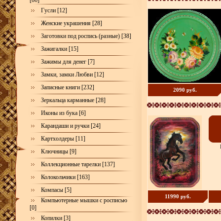
[86]
Гусли [12]
Женские украшения [28]
Заготовки под роспись (разные) [38]
Зажигалки [15]
Зажимы для денег [7]
Замки, замки Любви [12]
Записные книги [232]
2090 руб.
Зеркальца карманные [28]
Иконы из бука [6]
Карандаши и ручки [24]
Картхолдеры [11]
Ключницы [9]
Коллекционные тарелки [137]
Колокольчики [163]
Компасы [5]
11990 руб.
Компьютерные мышки с росписью
[0]
Копилки [3]