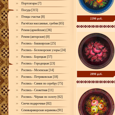
Портсигары [7]
Посуда [315]
Птицы счастья [8]
2290 руб.
Расчёски массажные, гребни [65]
Ремни (армейские) [36]
Ремни (авторские) [0]
Роспись - Башкирская [25]
Роспись - Беломорские узоры [24]
Роспись - Борецкая [57]
Роспись - Городецкая [23]
Роспись - Мезенская [14]
2890 руб.
Роспись - Петриковская [18]
Роспись - Синяя по серебру [75]
Роспись - Сюжетная [11]
Роспись - Чёрная по золоту [62]
Свечи подарочные [82]
Семикаракорская керамика [91]