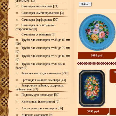
угольные) [135]
Самовары антикварные [71]
Самовары комбинированные [3]
Самовары фарфоровые [50]
Самовары эксклюзивные
современные [0]
Самовары сувенирные [8]
Трубы для самоваров от 38 до 60 мм
[90]
Трубы для самоваров от 61 до 70 мм
[0]
2090 руб.
Трубы для самоваров от 71 до 80 мм
[0]
Трубы для самоваров от 81 мм и
более [0]
П
Запасные части для самоваров [297]
Грелки для чайника самовара [43]
Заварочные чайники, сахарницы,
чайные пары [73]
Подносы для самоваров [50]
Капельницы (капельники) [0]
Аксессуары для самоваров [56]
3990 руб.
Книги по самоварам [9]