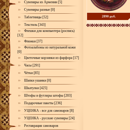
Сувениры из Армении [5]
Сувениры разные [0]
2890 руб.
Таблетницы [52]
Текстиль [343]
Флешки для компьютера (роспись)
[12]
Фляжки [37]
Фотоальбомы из натуральной кожи
[0]
Цветочные корзинки из фарфора [17]
Часы [291]
Чётки [85]
Шапки ушанки [0]
Шкатулки [425]
Штофы и футляры штофы [203]
Подарочные пакеты [236]
УЦЕНКА - все для самоваров [8]
УЦЕНКА - русские сувениры [24]
Реставрация самоваров