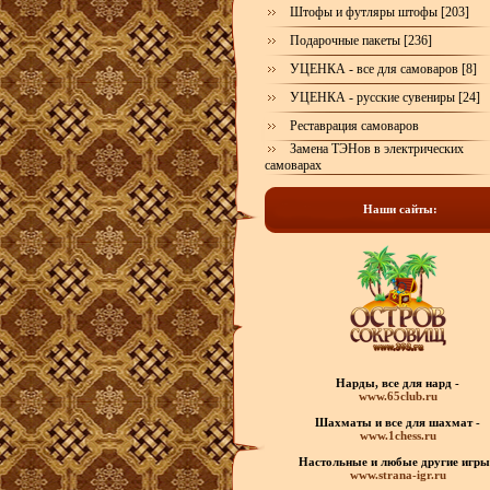
Штофы и футляры штофы [203]
Подарочные пакеты [236]
УЦЕНКА - все для самоваров [8]
УЦЕНКА - русские сувениры [24]
Реставрация самоваров
Замена ТЭНов в электрических
самоварах
Наши сайты:
Нарды, все для нард -
www.65club.ru
Шахматы
и все для шахмат -
www.1chess.ru
Настольные и любые
другие игры
www.strana-igr.ru