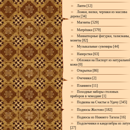
Лапти [12]
Ложки, вилки, черпаки из массива
дерева [34]
Магниты [529]
Матрёшки [579]
Миниатюрные фигурки, талисманы,
монеты [82]
Музыкальные сувениры [44]
Наперстки [63]
Обложки на Паспорт из натурально
кожи [0]
Открытки [86]
Очечники [2]
Планинги [11]
Походные наборы столовых
приборов в чемодане [1]
Подковы на Счастье и Удачу [345]
Подносы Жостово [182]
Подносы из Нижнего Тагила [16]
Подсвечники и канделябры из лату
[27]