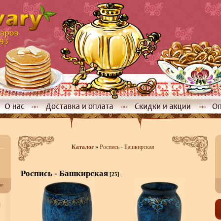
Каталог
»
Роспись - Башкирская
Роспись - Башкирская
[25]
:
не
]