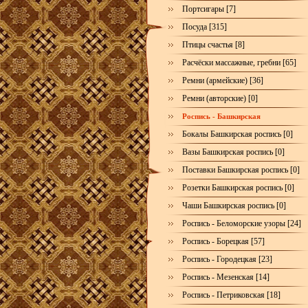
Портсигары [7]
Посуда [315]
Птицы счастья [8]
Расчёски массажные, гребни [65]
Ремни (армейские) [36]
Ремни (авторские) [0]
Роспись - Башкирская
Бокалы Башкирская роспись [0]
Вазы Башкирская роспись [0]
Поставки Башкирская роспись [0]
Розетки Башкирская роспись [0]
Чаши Башкирская роспись [0]
Роспись - Беломорские узоры [24]
Роспись - Борецкая [57]
Роспись - Городецкая [23]
Роспись - Мезенская [14]
Роспись - Петриковская [18]