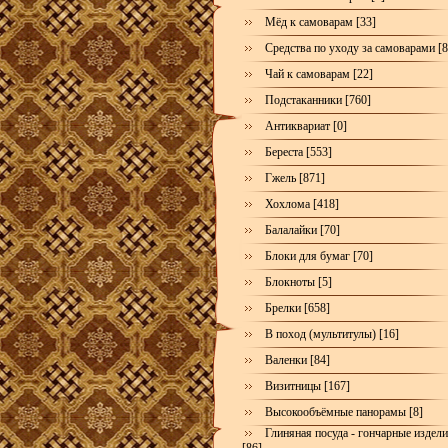
Мёд к самоварам [33]
Средства по уходу за самоварами [8
Чай к самоварам [22]
Подстаканники [760]
Антиквариат [0]
Береста [553]
Гжель [871]
Хохлома [418]
Балалайки [70]
Блоки для бумаг [70]
Блокноты [5]
Брелки [658]
В поход (мультитулы) [16]
Валенки [84]
Визитницы [167]
Высокообъёмные панорамы [8]
Глиняная посуда - гончарные издел