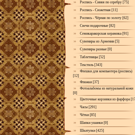
Роспись - Синяя по серебру [75]
Роспись - Сюжетная [11]
Роспись - Чёрная по золоту [62]
Свечи подарочные [82]
Семикаракорская керамика [91]
Сувениры из Армении [5]
Сувениры разные [0]
Таблетницы [52]
Текстиль [343]
Флешки для компьютера (роспись)
[12]
Фляжки [37]
Фотоальбомы из натуральной кожи
[0]
Цветочные корзинки из фарфора [1
Часы [291]
Чётки [85]
Шапки ушанки [0]
Шкатулки [425]