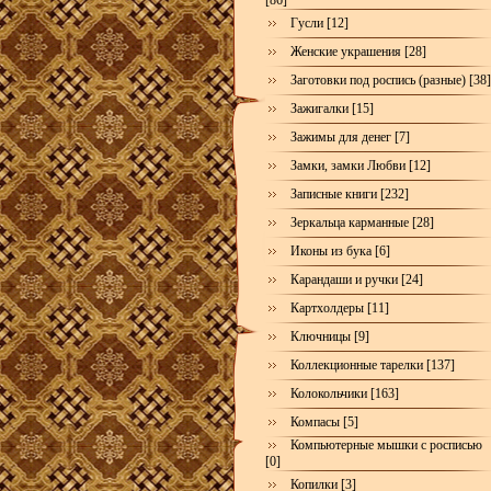
[86]
Гусли [12]
Женские украшения [28]
Заготовки под роспись (разные) [38]
Зажигалки [15]
Зажимы для денег [7]
Замки, замки Любви [12]
Записные книги [232]
Зеркальца карманные [28]
Иконы из бука [6]
Карандаши и ручки [24]
Картхолдеры [11]
Ключницы [9]
Коллекционные тарелки [137]
Колокольчики [163]
Компасы [5]
Компьютерные мышки с росписью
[0]
Копилки [3]