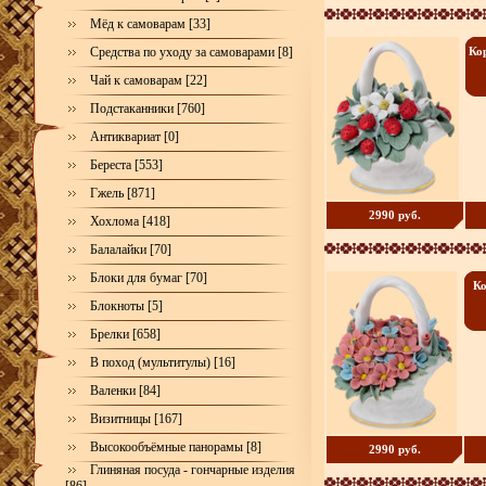
Мёд к самоварам [33]
Средства по уходу за самоварами [8]
Ко
Чай к самоварам [22]
Подстаканники [760]
Антиквариат [0]
Береста [553]
Гжель [871]
2990 руб.
Хохлома [418]
Балалайки [70]
Блоки для бумаг [70]
Ко
Блокноты [5]
Брелки [658]
В поход (мультитулы) [16]
Валенки [84]
Визитницы [167]
Высокообъёмные панорамы [8]
2990 руб.
Глиняная посуда - гончарные изделия