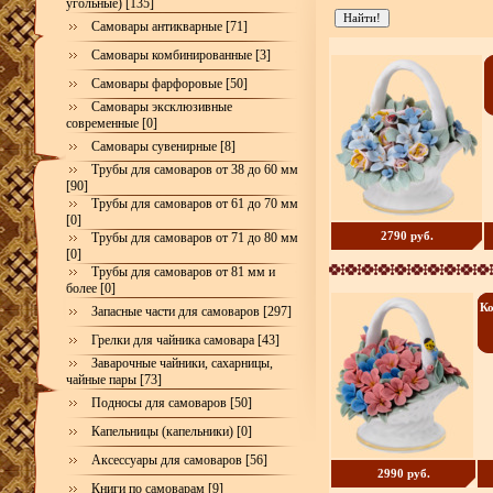
угольные) [135]
Самовары антикварные [71]
Самовары комбинированные [3]
Самовары фарфоровые [50]
Самовары эксклюзивные
современные [0]
Самовары сувенирные [8]
Трубы для самоваров от 38 до 60 мм
[90]
Трубы для самоваров от 61 до 70 мм
[0]
2790 руб.
Трубы для самоваров от 71 до 80 мм
[0]
Трубы для самоваров от 81 мм и
более [0]
Ко
Запасные части для самоваров [297]
Грелки для чайника самовара [43]
Заварочные чайники, сахарницы,
чайные пары [73]
Подносы для самоваров [50]
Капельницы (капельники) [0]
Аксессуары для самоваров [56]
2990 руб.
Книги по самоварам [9]