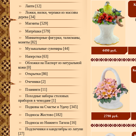
К
Лапти [12]
Ложки, вилки, черпаки из массива
дерева [34]
Магниты [529]
Матрёшки [579]
Миниатюрные фигурки, талисманы,
монеты [82]
Музыкальные сувениры [44]
4490 руб.
Наперстки [63]
Обложки на Паспорт из натуральной
кожи [0]
К
Открытки [86]
Очечники [2]
Планинги [11]
Походные наборы столовых
приборов в чемодане [1]
Подковы на Счастье и Удачу [345]
Подносы Жостово [182]
2790 руб.
Подносы из Нижнего Тагила [16]
Подсвечники и канделябры из латуни
[27]
К