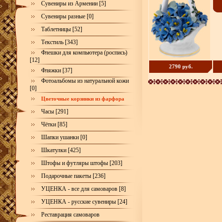
Сувениры из Армении [5]
Сувениры разные [0]
Таблетницы [52]
Текстиль [343]
Флешки для компьютера (роспись)
[12]
2790 руб.
Фляжки [37]
Фотоальбомы из натуральной кожи
[0]
Цветочные корзинки из фарфора
Часы [291]
Чётки [85]
Шапки ушанки [0]
Шкатулки [425]
Штофы и футляры штофы [203]
Подарочные пакеты [236]
УЦЕНКА - все для самоваров [8]
УЦЕНКА - русские сувениры [24]
Реставрация самоваров