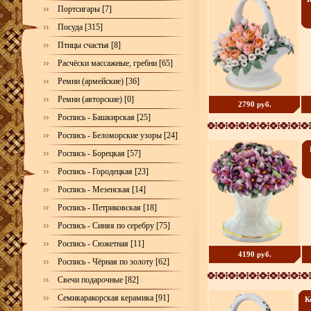
Портсигары [7]
Посуда [315]
Птицы счастья [8]
Расчёски массажные, гребни [65]
Ремни (армейские) [36]
Ремни (авторские) [0]
2790 руб.
Роспись - Башкирская [25]
Роспись - Беломорские узоры [24]
Роспись - Борецкая [57]
Роспись - Городецкая [23]
Роспись - Мезенская [14]
Роспись - Петриковская [18]
Роспись - Синяя по серебру [75]
Роспись - Сюжетная [11]
4190 руб.
Роспись - Чёрная по золоту [62]
Свечи подарочные [82]
Семикаракорская керамика [91]
К