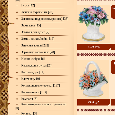
[86]
Гусли [12]
Ко
Женские украшения [28]
Заготовки под роспись (разные) [38]
Зажигалки [15]
Зажимы для денег [7]
Замки, замки Любви [12]
Записные книги [232]
4190 руб.
Зеркальца карманные [28]
Иконы из бука [6]
Карандаши и ручки [24]
Картхолдеры [11]
Ключницы [9]
Коллекционные тарелки [137]
Колокольчики [163]
Компасы [5]
2990 руб.
Компьютерные мышки с росписью
[0]
Копилки [3]