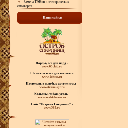
Замена ТЭНов в электрических
самоварах
Наши сайты:
Нарды, все для нард -
www.65club.ru
Шахматы
и все для шахмат -
www.1chess.ru
Настольные и любые
другие игры -
www.strana-igr.ru
Кальяны, табак, уголь -
www.arabicbazar.ru
Сайт "Острова Сокровищ" -
www.393.ru