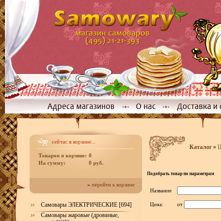
сейчас в корзине...
Каталог
»
Ц
Товаров в корзине:
0
На сумму:
0 руб.
Подобрать товар по параметрам
»
перейти к корзине
Название
Самовары ЭЛЕКТРИЧЕСКИЕ [694]
Цена:
от
Самовары жаровые (дровяные,