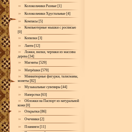
Колокольчики Разные [1]
Колокольчики Хрустальные [4]
Компасы [5]
Компьютерные мышки с росписью
[0]
Копилки [3]
Лапти [12]
Ложки, вилки, черпаки из массива
дерева [34]
Магниты [529]
Матрёшки [579]
Миниатюрные фигурки, талисманы,
монеты [82]
Музыкальные сувениры [44]
Наперстки [63]
Обложки на Паспорт из натуральной
кожи [0]
Открытки [86]
Очечники [2]
Планинги [11]