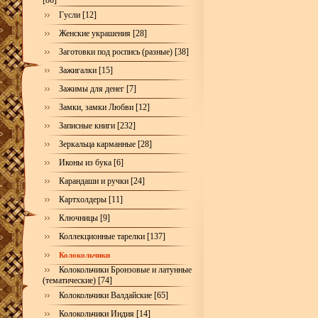
[86]
Гусли [12]
Женские украшения [28]
Заготовки под роспись (разные) [38]
Зажигалки [15]
Зажимы для денег [7]
Замки, замки Любви [12]
Записные книги [232]
Зеркальца карманные [28]
Иконы из бука [6]
Карандаши и ручки [24]
Картхолдеры [11]
Ключницы [9]
Коллекционные тарелки [137]
Колокольчики
Колокольчики Бронзовые и латунные
(тематические) [74]
Колокольчики Валдайские [65]
Колокольчики Индия [14]