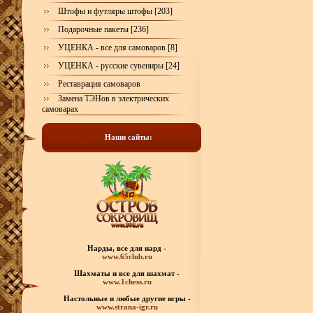
Штофы и футляры штофы [203]
Подарочные пакеты [236]
УЦЕНКА - все для самоваров [8]
УЦЕНКА - русские сувениры [24]
Реставрация самоваров
Замена ТЭНов в электрических
самоварах
Наши сайты:
Нарды, все для нард -
www.65club.ru
Шахматы
и все для шахмат -
www.1chess.ru
Настольные и любые
другие игры -
www.strana-igr.ru