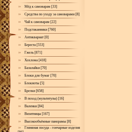
Мёд к самоварам [33]
Средства по уходу за самоварами [8]
Чай к самоварам [22]
Подстаканники [760]
Антиквариат [0]
Береста [553]
Гжель [871]
Хохлома [418]
Балалайки [70]
Блоки для бумаг [70]
Блокноты [5]
Брелки [658]
В поход (мультитулы) [16]
Валенки [84]
Визитницы [167]
Высокообъёмные панорамы [8]
Глиняная посуда - гончарные изделия