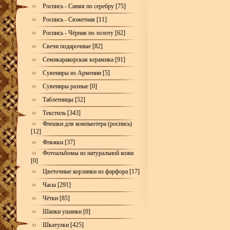
Роспись - Синяя по серебру [75]
Роспись - Сюжетная [11]
Роспись - Чёрная по золоту [62]
Свечи подарочные [82]
Семикаракорская керамика [91]
Сувениры из Армении [5]
Сувениры разные [0]
Таблетницы [52]
Текстиль [343]
Флешки для компьютера (роспись)
[12]
Фляжки [37]
Фотоальбомы из натуральной кожи
[0]
Цветочные корзинки из фарфора [17]
Часы [291]
Чётки [85]
Шапки ушанки [0]
Шкатулки [425]