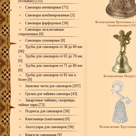
угольные) [135]
Самовары антикварные [71]
Самовары комбинированные [3]
Колокольчики Бронзовые и 
Самовары фарфоровые [50]
(тематические) (54
Самовары эксклюзивные
современные [0]
Самовары сувенирные [8]
Трубы для самоваров от 38 до 60 мм
[90]
Трубы для самоваров от 61 до 70 мм
[0]
Трубы для самоваров от 71 до 80 мм
[0]
Трубы для самоваров от 81 мм и
Колокольчики Индия (
более [0]
Запасные части для самоваров [297]
Грелки для чайника самовара [43]
Заварочные чайники, сахарницы,
чайные пары [73]
Подносы для самоваров [50]
Капельницы (капельники) [0]
Аксессуары для самоваров [56]
Колокольчики Хрустальн
Книги по самоварам [9]