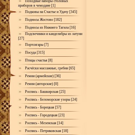
Походные наборы столовых
приборов в чемодане [1]
Подковы на Счастье и Удачу [345]
Подносы Жостово [182]
Подносы из Нижнего Тагила [16]
Подсвечники и канделябры из латуни
[27]
Портсигары [7]
Посуда [315]
Птицы счастья [8]
Расчёски массажные, гребни [65]
Ремни (армейские) [36]
Ремни (авторские) [0]
Роспись - Башкирская [25]
Роспись - Беломорские узоры [24]
Роспись - Борецкая [57]
Роспись - Городецкая [23]
Роспись - Мезенская [14]
Роспись - Петриковская [18]