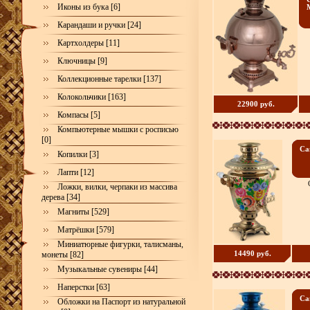
Иконы из бука [6]
Карандаши и ручки [24]
Картхолдеры [11]
Ключницы [9]
Коллекционные тарелки [137]
Колокольчики [163]
22900 руб.
Компасы [5]
Компьютерные мышки с росписью
[0]
Са
Копилки [3]
Лапти [12]
Ложки, вилки, черпаки из массива
дерева [34]
Магниты [529]
Матрёшки [579]
Миниатюрные фигурки, талисманы,
14490 руб.
монеты [82]
Музыкальные сувениры [44]
Наперстки [63]
Са
Обложки на Паспорт из натуральной