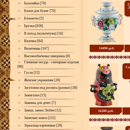
Балалайки [70]
С
Л
Блоки для бумаг [70]
Блокноты [5]
Брелки [658]
В поход (мультитулы) [16]
Валенки [84]
Визитницы [167]
14490 руб.
Высокообъёмные панорамы [8]
Глиняная посуда - гончарные изделия
[86]
Са
Гусли [12]
Женские украшения [28]
Заготовки под роспись (разные) [38]
Зажигалки [15]
Зажимы для денег [7]
Замки, замки Любви [12]
16500 руб.
Записные книги [232]
Зеркальца карманные [28]