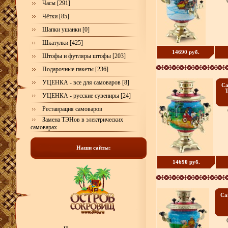
Часы [291]
Чётки [85]
Шапки ушанки [0]
Шкатулки [425]
14690 руб.
Штофы и футляры штофы [203]
Подарочные пакеты [236]
УЦЕНКА - все для самоваров [8]
Са
Т
УЦЕНКА - русские сувениры [24]
Реставрация самоваров
Замена ТЭНов в электрических
самоварах
Наши сайты:
14690 руб.
Са