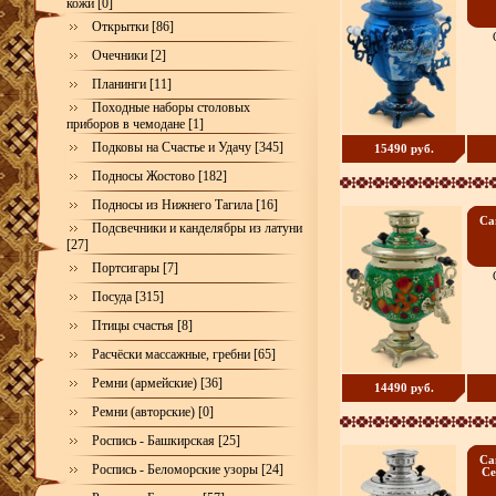
кожи [0]
Открытки [86]
Очечники [2]
Планинги [11]
Походные наборы столовых
приборов в чемодане [1]
Подковы на Счастье и Удачу [345]
15490 руб.
Подносы Жостово [182]
Подносы из Нижнего Тагила [16]
Са
Подсвечники и канделябры из латуни
[27]
Портсигары [7]
Посуда [315]
Птицы счастья [8]
Расчёски массажные, гребни [65]
Ремни (армейские) [36]
14490 руб.
Ремни (авторские) [0]
Роспись - Башкирская [25]
Са
Роспись - Беломорские узоры [24]
Се