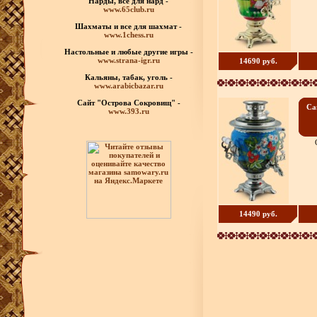
Нарды, все для нард -
www.65club.ru
Шахматы
и все для шахмат -
www.1chess.ru
Настольные и любые
другие игры -
www.strana-igr.ru
14690 руб.
Кальяны, табак, уголь -
www.arabicbazar.ru
Сайт "Острова Сокровищ" -
Са
www.393.ru
14490 руб.