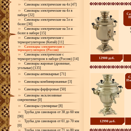
Самовары электрические на 4л [47]
Самовары электрические на 4л в
Са
наборе [32]
И
Самовары электрические на 5л и
более [30]
Самовары электрические на 5л и
более в наборе [15]
Самовары электрические с
терморегулятором (Китай) [11]
Самовары электрические с
терморегулятором (Россия)
Самовары электрические с
12900 руб.
терморегулятором в наборе (Россия) [14]
Самовары жаровые (дровяные,
угольные) [135]
Самовары антикварные [71]
С
Имп
Самовары комбинированные [3]
Самовары фарфоровые [50]
Самовары эксклюзивные
современные [0]
Самовары сувенирные [8]
Трубы для самоваров от 38 до 60 мм
[90]
Трубы для самоваров от 61 до 70 мм
12990 руб.
[0]
Трубы для самоваров от 71 до 80 мм