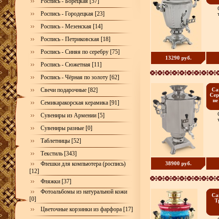
Роспись - Борецкая [57]
Роспись - Городецкая [23]
Роспись - Мезенская [14]
Роспись - Петриковская [18]
Роспись - Синяя по серебру [75]
13290 руб.
Роспись - Сюжетная [11]
Роспись - Чёрная по золоту [62]
Свечи подарочные [82]
Са
Сер
не
Семикаракорская керамика [91]
Сувениры из Армении [5]
Сувениры разные [0]
Таблетницы [52]
Текстиль [343]
Флешки для компьютера (роспись)
38900 руб.
[12]
Фляжки [37]
Фотоальбомы из натуральной кожи
Са
[0]
Т
Цветочные корзинки из фарфора [17]