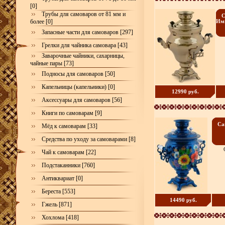
[0]
Трубы для самоваров от 81 мм и
С
более [0]
Имп
Запасные части для самоваров [297]
Грелки для чайника самовара [43]
Заварочные чайники, сахарницы,
чайные пары [73]
Подносы для самоваров [50]
Капельницы (капельники) [0]
12990 руб.
Аксессуары для самоваров [56]
Книги по самоварам [9]
Са
Мёд к самоварам [33]
Средства по уходу за самоварами [8]
Чай к самоварам [22]
Подстаканники [760]
Антиквариат [0]
Береста [553]
14490 руб.
Гжель [871]
Хохлома [418]