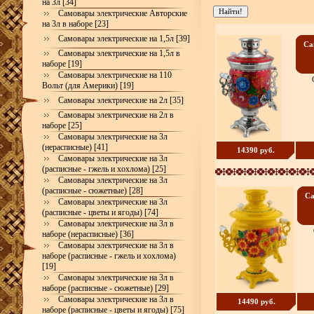
на 3л [34]
Самовары электрические Авторские
на 3л в наборе [23]
Самовары электрические на 1,5л [39]
Са
Самовары электрические на 1,5л в
наборе [19]
Самовары электрические на 110
Вольт (для Америки) [19]
Самовары электрические на 2л [35]
Самовары электрические на 2л в
наборе [25]
Самовары электрические на 3л
(нерасписные) [41]
14390 руб.
Самовары электрические на 3л
(расписные - гжель и хохлома) [25]
Самовары электрические на 3л
(расписные - сюжетные) [28]
Са
Самовары электрические на 3л
(расписные - цветы и ягоды) [74]
Самовары электрические на 3л в
наборе (нерасписные) [36]
Самовары электрические на 3л в
наборе (расписные - гжель и хохлома)
[19]
Самовары электрические на 3л в
наборе (расписные - сюжетные) [29]
Самовары электрические на 3л в
14490 руб.
наборе (расписные - цветы и ягоды) [75]