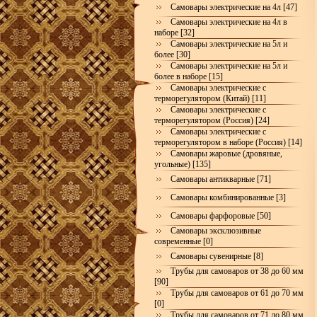
Самовары электрические на 4л [47]
Самовары электрические на 4л в
наборе [32]
Самовары электрические на 5л и
более [30]
Самовары электрические на 5л и
более в наборе [15]
Самовары электрические с
терморегулятором (Китай) [11]
Самовары электрические с
терморегулятором (Россия) [24]
Самовары электрические с
терморегулятором в наборе (Россия) [14]
Самовары жаровые (дровяные,
угольные) [135]
Самовары антикварные [71]
Самовары комбинированные [3]
Самовары фарфоровые [50]
Самовары эксклюзивные
современные [0]
Самовары сувенирные [8]
Трубы для самоваров от 38 до 60 мм
[90]
Трубы для самоваров от 61 до 70 мм
[0]
Трубы для самоваров от 71 до 80 мм