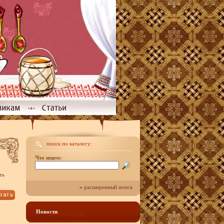
поиск по каталогу:
Что ищем:
ть
»
расширенный поиск
Новости