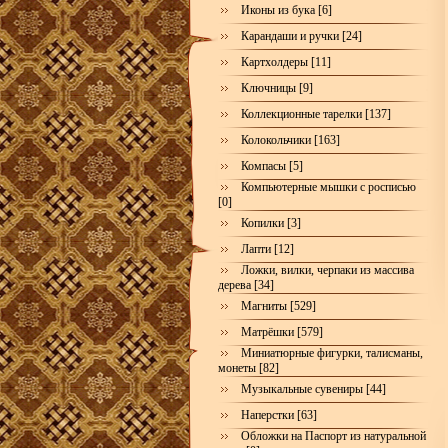
Иконы из бука [6]
Карандаши и ручки [24]
Картхолдеры [11]
Ключницы [9]
Коллекционные тарелки [137]
Колокольчики [163]
Компасы [5]
Компьютерные мышки с росписью
[0]
Копилки [3]
Лапти [12]
Ложки, вилки, черпаки из массива
дерева [34]
Магниты [529]
Матрёшки [579]
Миниатюрные фигурки, талисманы,
монеты [82]
Музыкальные сувениры [44]
Наперстки [63]
Обложки на Паспорт из натуральной