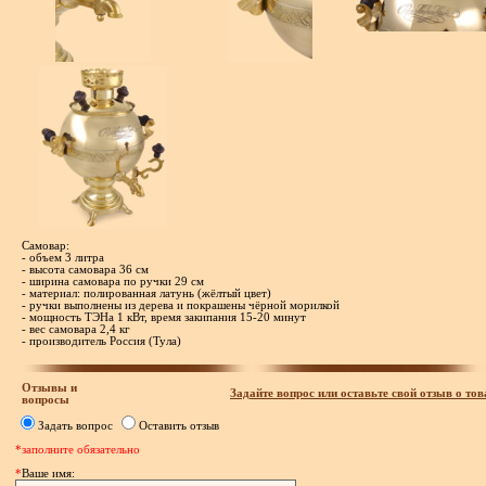
Самовар:
- объем 3 литра
- высота самовара 36 см
- ширина самовара по ручки 29 см
- материал: полированная латунь (жёлтый цвет)
- ручки выполнены из дерева и покрашены чёрной морилкой
- мощность ТЭНа 1 кВт, время закипания 15-20 минут
- вес самовара 2,4 кг
- производитель Россия (Тула)
Отзывы и
Задайте вопрос или оставьте свой отзыв о тов
вопросы
Задать вопрос
Оставить отзыв
*заполните обязательно
*
Ваше имя: