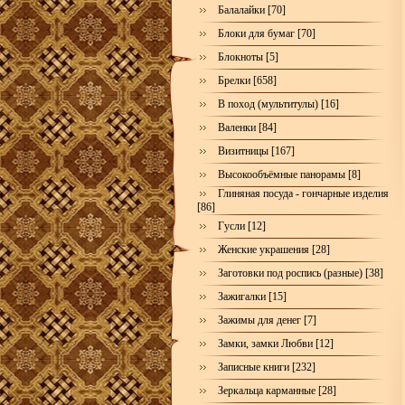
Балалайки [70]
Блоки для бумаг [70]
Блокноты [5]
Брелки [658]
В поход (мультитулы) [16]
Валенки [84]
Визитницы [167]
Высокообъёмные панорамы [8]
Глиняная посуда - гончарные изделия
[86]
Гусли [12]
Женские украшения [28]
Заготовки под роспись (разные) [38]
Зажигалки [15]
Зажимы для денег [7]
Замки, замки Любви [12]
Записные книги [232]
Зеркальца карманные [28]