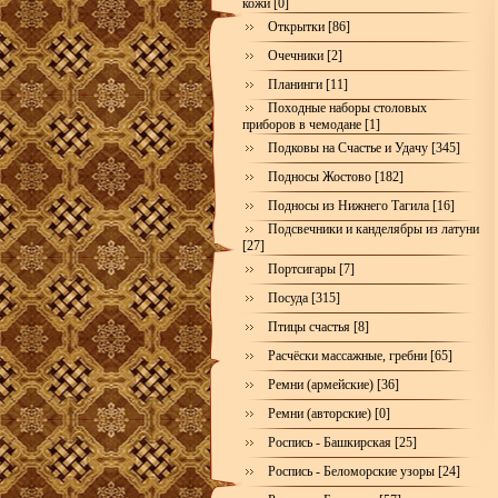
кожи [0]
Открытки [86]
Очечники [2]
Планинги [11]
Походные наборы столовых
приборов в чемодане [1]
Подковы на Счастье и Удачу [345]
Подносы Жостово [182]
Подносы из Нижнего Тагила [16]
Подсвечники и канделябры из латуни
[27]
Портсигары [7]
Посуда [315]
Птицы счастья [8]
Расчёски массажные, гребни [65]
Ремни (армейские) [36]
Ремни (авторские) [0]
Роспись - Башкирская [25]
Роспись - Беломорские узоры [24]