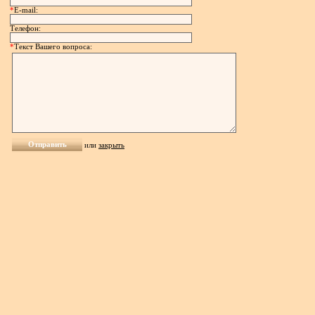
*
E-mail:
Телефон:
*
Текст Вашего вопроса:
или
закрыть