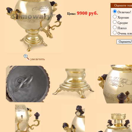
Оцените тов
9900 руб.
Отлично!
Цена:
Хорошо
Средне
Плохо
Очень пл
увеличить