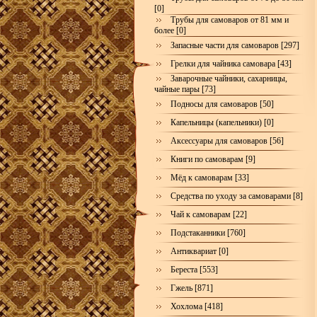
[0]
Трубы для самоваров от 81 мм и
более [0]
Запасные части для самоваров [297]
Грелки для чайника самовара [43]
Заварочные чайники, сахарницы,
чайные пары [73]
Подносы для самоваров [50]
Капельницы (капельники) [0]
Аксессуары для самоваров [56]
Книги по самоварам [9]
Мёд к самоварам [33]
Средства по уходу за самоварами [8]
Чай к самоварам [22]
Подстаканники [760]
Антиквариат [0]
Береста [553]
Гжель [871]
Хохлома [418]