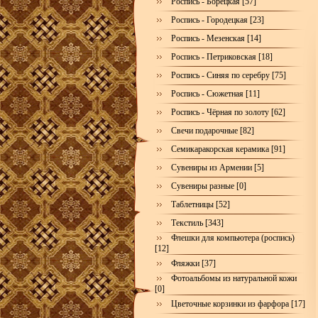
Роспись - Борецкая [57]
Роспись - Городецкая [23]
Роспись - Мезенская [14]
Роспись - Петриковская [18]
Роспись - Синяя по серебру [75]
Роспись - Сюжетная [11]
Роспись - Чёрная по золоту [62]
Свечи подарочные [82]
Семикаракорская керамика [91]
Сувениры из Армении [5]
Сувениры разные [0]
Таблетницы [52]
Текстиль [343]
Флешки для компьютера (роспись)
[12]
Фляжки [37]
Фотоальбомы из натуральной кожи
[0]
Цветочные корзинки из фарфора [17]