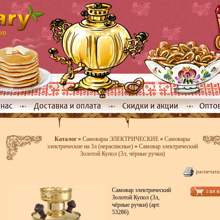
Каталог
»
Самовары ЭЛЕКТРИЧЕСКИЕ
»
Самовары
электрические на 3л (нерасписные)
»
Самовар электрический
Золотой Купол (3л, чёрные ручки)
распечата
Самовар электрический
Золотой Купол (3л,
чёрные ручки) (арт.
53286)