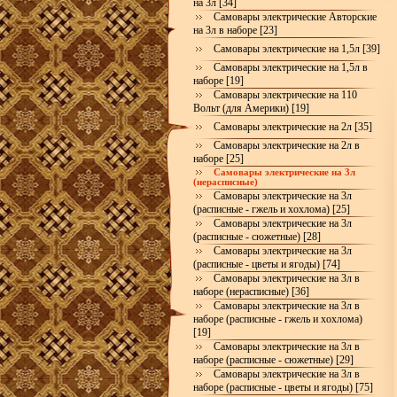
на 3л [34]
Самовары электрические Авторские
на 3л в наборе [23]
Самовары электрические на 1,5л [39]
Самовары электрические на 1,5л в
наборе [19]
Самовары электрические на 110
Вольт (для Америки) [19]
Самовары электрические на 2л [35]
Самовары электрические на 2л в
наборе [25]
Самовары электрические на 3л
(нерасписные)
Самовары электрические на 3л
(расписные - гжель и хохлома) [25]
Самовары электрические на 3л
(расписные - сюжетные) [28]
Самовары электрические на 3л
(расписные - цветы и ягоды) [74]
Самовары электрические на 3л в
наборе (нерасписные) [36]
Самовары электрические на 3л в
наборе (расписные - гжель и хохлома)
[19]
Самовары электрические на 3л в
наборе (расписные - сюжетные) [29]
Самовары электрические на 3л в
наборе (расписные - цветы и ягоды) [75]