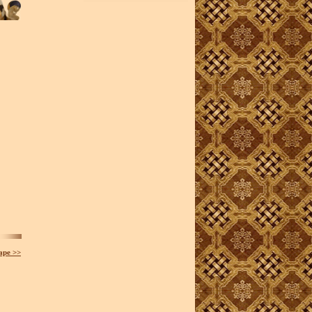
аре >>