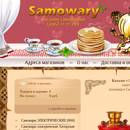
Каталог
»
сейчас в корзине...
элект
хохлома)
»
Са
Товаров в корзине:
0
На сумму:
0 руб.
»
перейти к корзине
Самовары ЭЛЕКТРИЧЕСКИЕ [694]
Самовары электрические Авторские