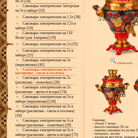
на 3л [34]
Самовары электрические Авторские
на 3л в наборе [23]
Самовары электрические на 1,5л [39]
Самовары электрические на 1,5л в
наборе [19]
Самовары электрические на 110
Вольт (для Америки) [19]
Самовары электрические на 2л [35]
Самовары электрические на 2л в
наборе [25]
Самовары электрические на 3л
увеличить
(нерасписные) [41]
Самовары электрические на 3л
(расписные - гжель и хохлома)
Самовары электрические на 3л
(расписные - сюжетные) [28]
Самовары электрические на 3л
(расписные - цветы и ягоды) [74]
Самовары электрические на 3л в
наборе (нерасписные) [36]
Самовары электрические на 3л в
наборе (расписные - гжель и хохлома)
[19]
Самовары электрические на 3л в
Самовар:
- объем 3 литра
наборе (расписные - сюжетные) [29]
- высота самовара 36 см
Самовары электрические на 3л в
- ширина самовара по ручки 2
- материал: латунь
наборе (расписные - цветы и ягоды) [75]
- расписан вручную, покрыт л