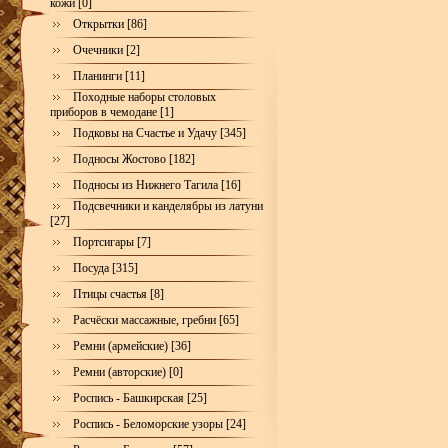
кожи [0]
Открытки [86]
Очечники [2]
Планинги [11]
Походные наборы столовых
приборов в чемодане [1]
Подковы на Счастье и Удачу [345]
Подносы Жостово [182]
Подносы из Нижнего Тагила [16]
Подсвечники и канделябры из латуни
[27]
Портсигары [7]
Посуда [315]
Птицы счастья [8]
Расчёски массажные, гребни [65]
Ремни (армейские) [36]
Ремни (авторские) [0]
Роспись - Башкирская [25]
Роспись - Беломорские узоры [24]