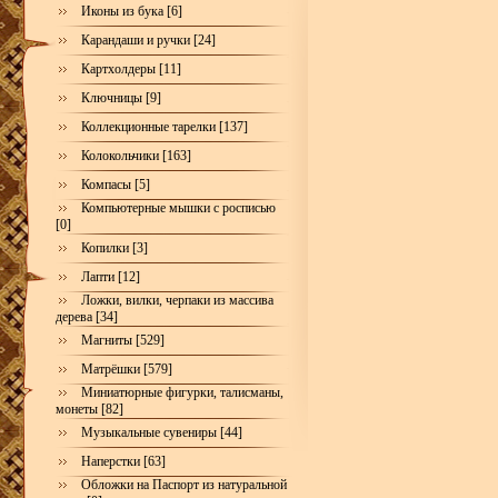
Иконы из бука [6]
Карандаши и ручки [24]
Картхолдеры [11]
Ключницы [9]
Коллекционные тарелки [137]
Колокольчики [163]
Компасы [5]
Компьютерные мышки с росписью
[0]
Копилки [3]
Лапти [12]
Ложки, вилки, черпаки из массива
дерева [34]
Магниты [529]
Матрёшки [579]
Миниатюрные фигурки, талисманы,
монеты [82]
Музыкальные сувениры [44]
Наперстки [63]
Обложки на Паспорт из натуральной