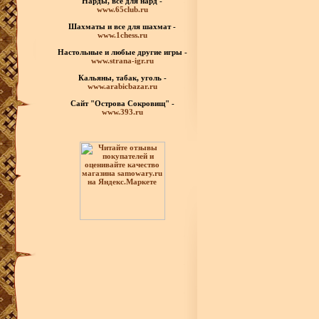
Нарды, все для нард -
www.65club.ru
Шахматы
и все для шахмат -
www.1chess.ru
Настольные и любые
другие игры -
www.strana-igr.ru
Кальяны, табак, уголь -
www.arabicbazar.ru
Сайт "Острова Сокровищ" -
www.393.ru