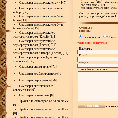
- мощность ТЭНа 1 кВт, время
Самовары электрические на 4л [47]
- вес самовара 2,4 кг
Самовары электрические на 4л в
- производитель Россия (Тула)
наборе [32]
Форма самовара может отлича
Самовары электрические на 5л и
рюмка, шар, жёлудь) уточняйт
более [30]
Самовары электрические на 5л и
Отзывы и
более в наборе [15]
вопросы
Самовары электрические с
терморегулятором (Китай) [11]
Задать вопрос
Оставит
Самовары электрические с
*заполните обязательно
терморегулятором (Россия) [24]
*
Ваше имя:
Самовары электрические с
терморегулятором в наборе (Россия) [14]
*
E-mail:
Самовары жаровые (дровяные,
угольные) [135]
Телефон:
Самовары антикварные [71]
*
Текст Вашего вопроса:
Самовары комбинированные [3]
Самовары фарфоровые [50]
Самовары эксклюзивные
современные [0]
Самовары сувенирные [8]
Трубы для самоваров от 38 до 60 мм
[90]
или
закры
Трубы для самоваров от 61 до 70 мм
[0]
Трубы для самоваров от 71 до 80 мм