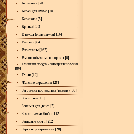
Балалайки [70]
Блоки для бумаг [70]
Блокноты [5]
Брелки [658]
В поход (мультитулы) [16]
Валенки [84]
Визитницы [167]
Высокообъёмные панорамы [8]
Глиняная посуда - гончарные изделия
[86]
Гусли [12]
Женские украшения [28]
Заготовки под роспись (разные) [38]
Зажигалки [15]
Зажимы для денег [7]
Замки, замки Любви [12]
Записные книги [232]
Зеркальца карманные [28]