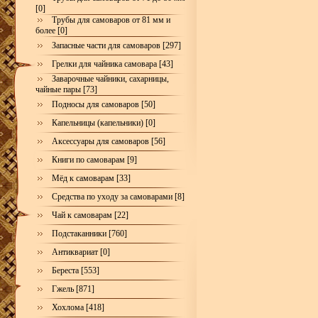
[0]
Трубы для самоваров от 81 мм и
более [0]
Запасные части для самоваров [297]
Грелки для чайника самовара [43]
Заварочные чайники, сахарницы,
чайные пары [73]
Подносы для самоваров [50]
Капельницы (капельники) [0]
Аксессуары для самоваров [56]
Книги по самоварам [9]
Мёд к самоварам [33]
Средства по уходу за самоварами [8]
Чай к самоварам [22]
Подстаканники [760]
Антиквариат [0]
Береста [553]
Гжель [871]
Хохлома [418]