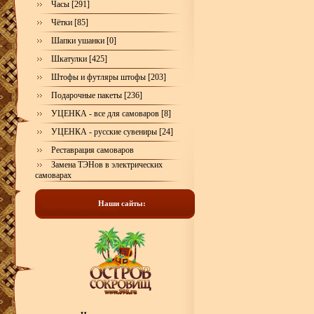
Часы [291]
Чётки [85]
Шапки ушанки [0]
Шкатулки [425]
Штофы и футляры штофы [203]
Подарочные пакеты [236]
УЦЕНКА - все для самоваров [8]
УЦЕНКА - русские сувениры [24]
Реставрация самоваров
Замена ТЭНов в электрических
самоварах
Наши сайты: