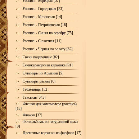
Роспись - Борецкая [57]
Роспись - Городецкая [23]
Роспись - Мезенская [14]
Роспись - Петриковская [18]
Роспись - Синяя по серебру [75]
Роспись - Сюжетная [11]
Роспись - Чёрная по золоту [62]
Свечи подарочные [82]
Семикаракорская керамика [91]
Сувениры из Армении [5]
Сувениры разные [0]
Таблетницы [52]
Текстиль [343]
Флешки для компьютера (роспись)
[12]
Фляжки [37]
Фотоальбомы из натуральной кожи
[0]
Цветочные корзинки из фарфора [17]