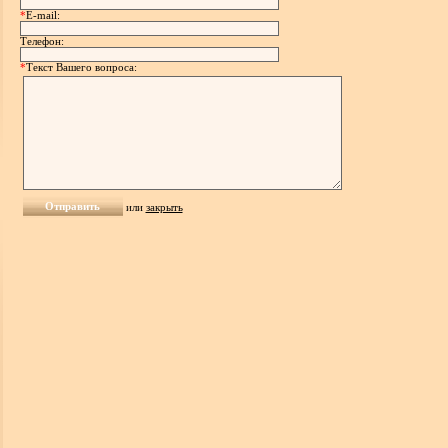
*
E-mail:
Телефон:
*
Текст Вашего вопроса:
или
закрыть