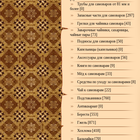
Трубы для самоваров от 81 мм и
более [0]
Запасные части для самоваров [297]
Грелки для чайника самовара [43]
Заварочные чайники, сахарницы,
чайные пары [73]
Подносы для самоваров [50]
Капельницы (капельники) [0]
Аксессуары для самоваров [56]
Книги по самоварам [9]
Мёд к самоварам [33]
Средства по уходу за самоварами [8]
Чай к самоварам [22]
Подстаканники [760]
Антиквариат [0]
Береста [553]
Гжель [871]
Хохлома [418]
Балалайки [70]