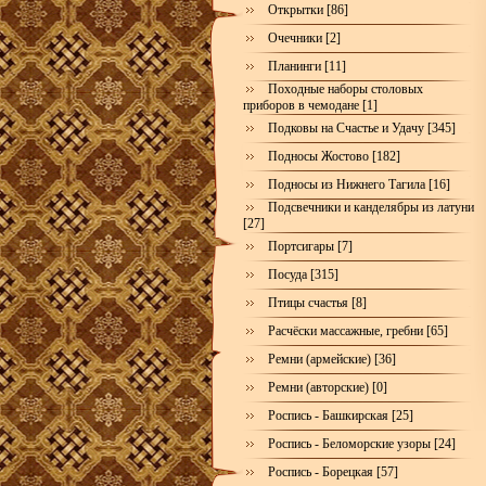
Открытки [86]
Очечники [2]
Планинги [11]
Походные наборы столовых
приборов в чемодане [1]
Подковы на Счастье и Удачу [345]
Подносы Жостово [182]
Подносы из Нижнего Тагила [16]
Подсвечники и канделябры из латуни
[27]
Портсигары [7]
Посуда [315]
Птицы счастья [8]
Расчёски массажные, гребни [65]
Ремни (армейские) [36]
Ремни (авторские) [0]
Роспись - Башкирская [25]
Роспись - Беломорские узоры [24]
Роспись - Борецкая [57]