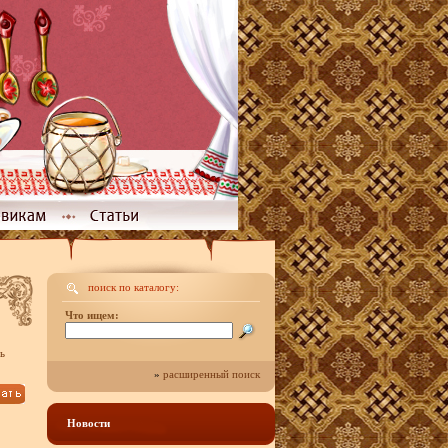
поиск по каталогу:
Что ищем:
ь
»
расширенный поиск
Новости