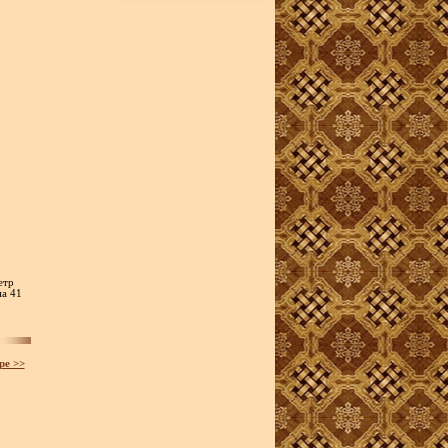
етр
на 41
ре >>