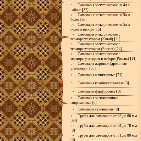
Самовары электрические на 4л в
наборе [32]
Самовары электрические на 5л и
более [30]
Самовары электрические на 5л и
более в наборе [15]
Самовары электрические с
терморегулятором (Китай) [11]
Самовары электрические с
терморегулятором (Россия) [24]
Самовары электрические с
терморегулятором в наборе (Россия) [14]
Самовары жаровые (дровяные,
угольные) [135]
Самовары антикварные [71]
Самовары комбинированные [3]
Самовары фарфоровые [50]
Самовары эксклюзивные
современные [0]
Самовары сувенирные [8]
Трубы для самоваров от 38 до 60 мм
[90]
Трубы для самоваров от 61 до 70 мм
[0]
Трубы для самоваров от 71 до 80 мм
[0]