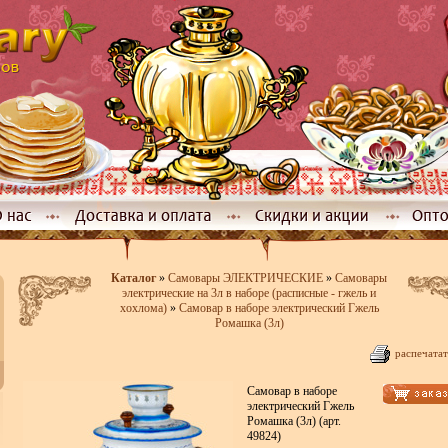
Каталог
»
Самовары ЭЛЕКТРИЧЕСКИЕ
»
Самовары
электрические на 3л в наборе (расписные - гжель и
хохлома)
»
Самовар в наборе электрический Гжель
Ромашка (3л)
распечатат
Самовар в наборе
электрический Гжель
Ромашка (3л) (арт.
49824)