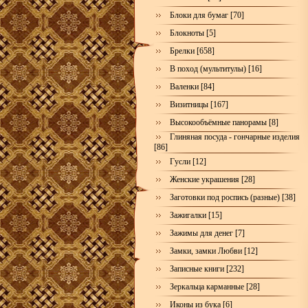
Блоки для бумаг [70]
Блокноты [5]
Брелки [658]
В поход (мультитулы) [16]
Валенки [84]
Визитницы [167]
Высокообъёмные панорамы [8]
Глиняная посуда - гончарные изделия
[86]
Гусли [12]
Женские украшения [28]
Заготовки под роспись (разные) [38]
Зажигалки [15]
Зажимы для денег [7]
Замки, замки Любви [12]
Записные книги [232]
Зеркальца карманные [28]
Иконы из бука [6]