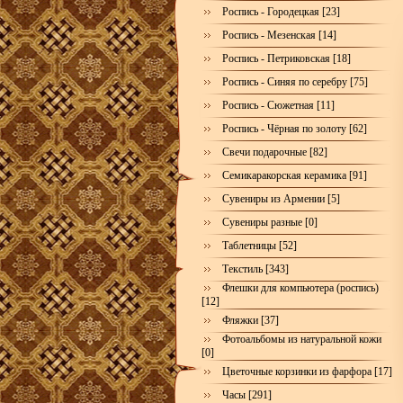
Роспись - Городецкая [23]
Роспись - Мезенская [14]
Роспись - Петриковская [18]
Роспись - Синяя по серебру [75]
Роспись - Сюжетная [11]
Роспись - Чёрная по золоту [62]
Свечи подарочные [82]
Семикаракорская керамика [91]
Сувениры из Армении [5]
Сувениры разные [0]
Таблетницы [52]
Текстиль [343]
Флешки для компьютера (роспись)
[12]
Фляжки [37]
Фотоальбомы из натуральной кожи
[0]
Цветочные корзинки из фарфора [17]
Часы [291]