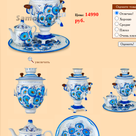
Оцените това
14990
Отлично!
Цена:
руб.
Хорошо
Средне
Плохо
Очень пло
увеличить