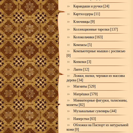
Карандаши и ручки [24]
Картхолдеры [11]
Ключницы [9]
Коллекционные тарелки [137]
Колокольчики [163]
Компасы [5]
Компьютерные мышки с росписью
[0]
Копилки [3]
Лапти [12]
Ложки, вилки, черпаки из массива
дерева [34]
Магниты [529]
Матрёшки [579]
Миниатюрные фигурки, талисманы,
монеты [82]
Музыкальные сувениры [44]
Наперстки [63]
Обложки на Паспорт из натуральной
кожи [0]