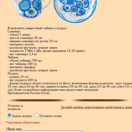
В комплекте заварочный чайник и поднос
Самовар:
- объем 3 литра
- высота самовара 36 см
- ширина самовара по ручки 29 см
- материал: латунь
- расписан вручную, покрыт лаком
- мощность ТЭНа 1 кВт, время закипания 15-20 минут
- вес самовара 2,4 кг
Чайник:
- объем чайника 700 мл
- вес чайника 500 гр
- материал: фарфор
- расписан вручную, покрыт лаком
Поднос:
- размер 35 см
- вес подноса 400 гр
- форма подноса может отличаться от фото, возможные формы подносов - круг (диам
35 см), овал (34 на 46 см), прямоугольник (30 на 40 см), арка (23 на 40 см), ключ (31 
см), более подробную информацию вам предоставит менеджер
Производитель Россия (Тула)
Отзывы и
Задайте вопрос или оставьте свой отзыв о това
вопросы
Задать вопрос
Оставить отзыв
*заполните обязательно
*
Ваше имя: