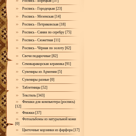
Роспись - Борецкая [57]
Роспись - Городецкая [23]
Роспись - Мезенская [14]
Роспись - Петриковская [18]
Роспись - Синяя по серебру [75]
Роспись - Сюжетная [11]
Роспись - Чёрная по золоту [62]
Свечи подарочные [82]
Семикаракорская керамика [91]
Сувениры из Армении [5]
Сувениры разные [0]
Таблетницы [52]
Текстиль [343]
Флешки для компьютера (роспись)
[12]
Фляжки [37]
Фотоальбомы из натуральной кожи
[0]
Цветочные корзинки из фарфора [17]