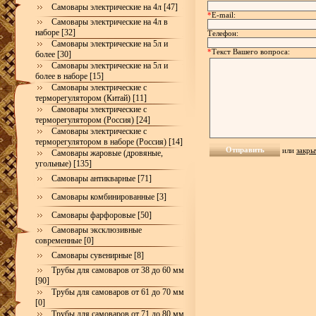
Самовары электрические на 4л [47]
*
E-mail:
Самовары электрические на 4л в
наборе [32]
Телефон:
Самовары электрические на 5л и
*
Текст Вашего вопроса:
более [30]
Самовары электрические на 5л и
более в наборе [15]
Самовары электрические с
терморегулятором (Китай) [11]
Самовары электрические с
терморегулятором (Россия) [24]
Самовары электрические с
терморегулятором в наборе (Россия) [14]
или
закры
Самовары жаровые (дровяные,
угольные) [135]
Самовары антикварные [71]
Самовары комбинированные [3]
Самовары фарфоровые [50]
Самовары эксклюзивные
современные [0]
Самовары сувенирные [8]
Трубы для самоваров от 38 до 60 мм
[90]
Трубы для самоваров от 61 до 70 мм
[0]
Трубы для самоваров от 71 до 80 мм