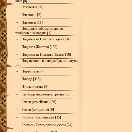
кожи [0]
Открытки [86]
Очечники [2]
Планинги [11]
Походные наборы столовых
приборов в чемодане [1]
Подковы на Счастье и Удачу [345]
Подносы Жостово [182]
Подносы из Нижнего Тагила [16]
Подсвечники и канделябры из латуни
[27]
Портсигары [7]
Посуда [315]
Птицы счастья [8]
Расчёски массажные, гребни [65]
Ремни (армейские) [36]
Ремни (авторские) [0]
Роспись - Башкирская [25]
Роспись - Беломорские узоры [24]