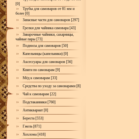
[0]
Трубы для самоваров от 81 мм и
более [0]
Запасные части для самоваров [297]
Грелки для чайника самовара [43]
Заварочные чайники, сахарницы,
чайные пары [73]
Подносы для самоваров [50]
Капельницы (капельники) [0]
Аксессуары для самоваров [56]
Книги по самоварам [9]
Мёд к самоварам [33]
Средства по уходу за самоварами [8]
Чай к самоварам [22]
Подстаканники [760]
Антиквариат [0]
Береста [553]
Гжель [871]
Хохлома [418]