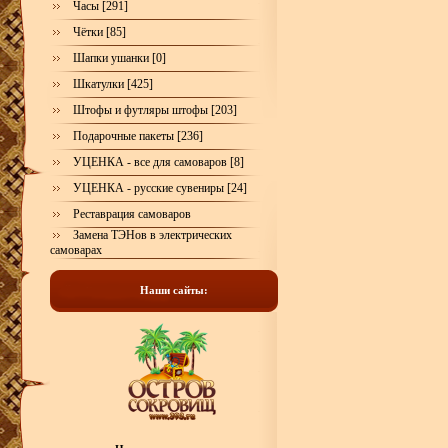
Часы [291]
Чётки [85]
Шапки ушанки [0]
Шкатулки [425]
Штофы и футляры штофы [203]
Подарочные пакеты [236]
УЦЕНКА - все для самоваров [8]
УЦЕНКА - русские сувениры [24]
Реставрация самоваров
Замена ТЭНов в электрических
самоварах
Наши сайты: