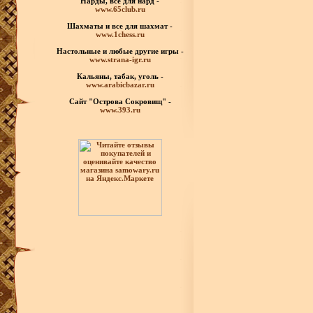
Нарды, все для нард -
www.65club.ru
Шахматы
и все для шахмат -
www.1chess.ru
Настольные и любые
другие игры -
www.strana-igr.ru
Кальяны, табак, уголь -
www.arabicbazar.ru
Сайт "Острова Сокровищ" -
www.393.ru