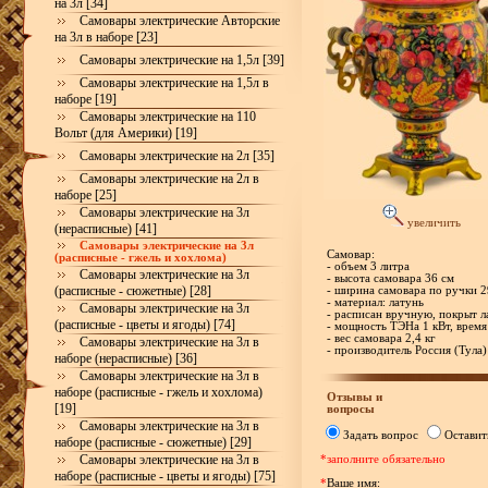
на 3л [34]
Самовары электрические Авторские
на 3л в наборе [23]
Самовары электрические на 1,5л [39]
Самовары электрические на 1,5л в
наборе [19]
Самовары электрические на 110
Вольт (для Америки) [19]
Самовары электрические на 2л [35]
Самовары электрические на 2л в
наборе [25]
Самовары электрические на 3л
увеличить
(нерасписные) [41]
Самовары электрические на 3л
Самовар:
(расписные - гжель и хохлома)
- объем 3 литра
Самовары электрические на 3л
- высота самовара 36 см
(расписные - сюжетные) [28]
- ширина самовара по ручки 2
- материал: латунь
Самовары электрические на 3л
- расписан вручную, покрыт л
(расписные - цветы и ягоды) [74]
- мощность ТЭНа 1 кВт, время
- вес самовара 2,4 кг
Самовары электрические на 3л в
- производитель Россия (Тула)
наборе (нерасписные) [36]
Самовары электрические на 3л в
наборе (расписные - гжель и хохлома)
Отзывы и
[19]
вопросы
Самовары электрические на 3л в
Задать вопрос
Оставит
наборе (расписные - сюжетные) [29]
Самовары электрические на 3л в
*заполните обязательно
наборе (расписные - цветы и ягоды) [75]
*
Ваше имя: