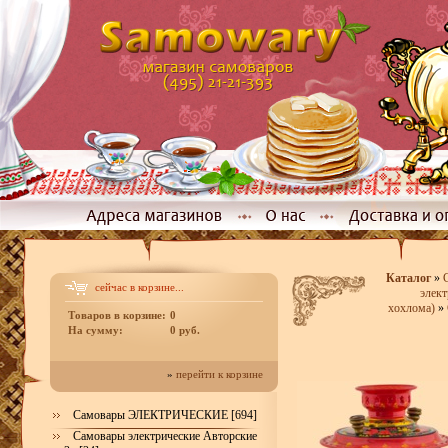
Каталог
»
сейчас в корзине...
элект
хохлома)
»
Товаров в корзине:
0
На сумму:
0 руб.
»
перейти к корзине
Самовары ЭЛЕКТРИЧЕСКИЕ [694]
Самовары электрические Авторские