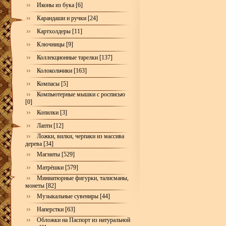
Иконы из бука [6]
Карандаши и ручки [24]
Картхолдеры [11]
Ключницы [9]
Коллекционные тарелки [137]
Колокольчики [163]
Компасы [5]
Компьютерные мышки с росписью
[0]
Копилки [3]
Лапти [12]
Ложки, вилки, черпаки из массива
дерева [34]
Магниты [529]
Матрёшки [579]
Миниатюрные фигурки, талисманы,
монеты [82]
Музыкальные сувениры [44]
Наперстки [63]
Обложки на Паспорт из натуральной