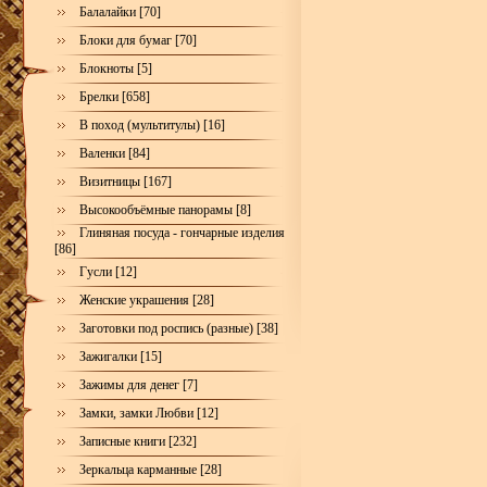
Балалайки [70]
Блоки для бумаг [70]
Блокноты [5]
Брелки [658]
В поход (мультитулы) [16]
Валенки [84]
Визитницы [167]
Высокообъёмные панорамы [8]
Глиняная посуда - гончарные изделия
[86]
Гусли [12]
Женские украшения [28]
Заготовки под роспись (разные) [38]
Зажигалки [15]
Зажимы для денег [7]
Замки, замки Любви [12]
Записные книги [232]
Зеркальца карманные [28]