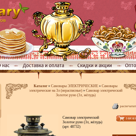
Каталог
»
Самовары ЭЛЕКТРИЧЕСКИЕ
»
Самовары
электрические на 3л (нерасписные)
»
Самовар электрический
Золотое руно (3л, жёлудь)
распечатат
Самовар электрический
Золотое руно (3л, жёлудь)
(арт. 48732)