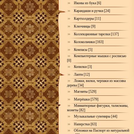
Иконы из бука [6]
Карандаши и ручки [24]
Картхолдеры [11]
Ключницы [9]
Коллекционные тарелки [137]
Колокольчики [163]
Компасы [5]
Компьютерные мышки с росписью
[0]
Копилки [3]
Лапти [12]
Ложки, вилки, черпаки из массива
дерева [34]
Магниты [529]
Матрёшки [579]
Миниатюрные фигурки, талисманы,
монеты [82]
Музыкальные сувениры [44]
Наперстки [63]
Обложки на Паспорт из натуральной