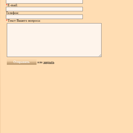
*
E-mail:
Телефон:
*
Текст Вашего вопроса:
или
закрыть