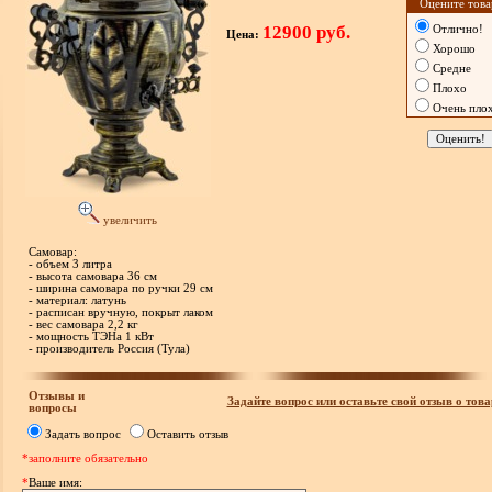
Оцените това
12900 руб.
Отлично!
Цена:
Хорошо
Средне
Плохо
Очень пло
увеличить
Самовар:
- объем 3 литра
- высота самовара 36 см
- ширина самовара по ручки 29 см
- материал: латунь
- расписан вручную, покрыт лаком
- вес самовара 2,2 кг
- мощность ТЭНа 1 кВт
- производитель Россия (Тула)
Отзывы и
Задайте вопрос или оставьте свой отзыв о това
вопросы
Задать вопрос
Оставить отзыв
*заполните обязательно
*
Ваше имя: