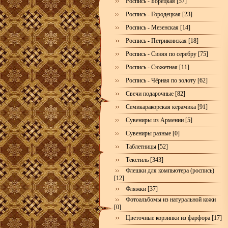
Роспись - Борецкая [57]
Роспись - Городецкая [23]
Роспись - Мезенская [14]
Роспись - Петриковская [18]
Роспись - Синяя по серебру [75]
Роспись - Сюжетная [11]
Роспись - Чёрная по золоту [62]
Свечи подарочные [82]
Семикаракорская керамика [91]
Сувениры из Армении [5]
Сувениры разные [0]
Таблетницы [52]
Текстиль [343]
Флешки для компьютера (роспись)
[12]
Фляжки [37]
Фотоальбомы из натуральной кожи
[0]
Цветочные корзинки из фарфора [17]