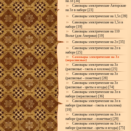
на 3л [34]
Самовары электрические Авторские
на 3л в наборе [23]
Самовары электрические на 1,5л [39]
Самовары электрические на 1,5л в
наборе [19]
Самовары электрические на 110
Вольт (для Америки) [19]
Самовары электрические на 2л [35]
Самовары электрические на 2л в
наборе [25]
Самовары электрические на 3л
(нерасписные)
Самовары электрические на 3л
(расписные - гжель и хохлома) [25]
Самовары электрические на 3л
(расписные - сюжетные) [28]
Самовары электрические на 3л
(расписные - цветы и ягоды) [74]
Самовары электрические на 3л в
наборе (нерасписные) [36]
Самовары электрические на 3л в
наборе (расписные - гжель и хохлома)
[19]
Самовары электрические на 3л в
наборе (расписные - сюжетные) [29]
Самовары электрические на 3л в
наборе (расписные - цветы и ягоды) [75]