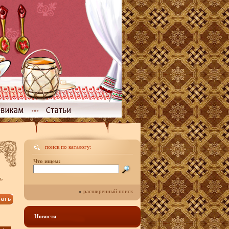
поиск по каталогу:
Что ищем:
ь
»
расширенный поиск
Новости