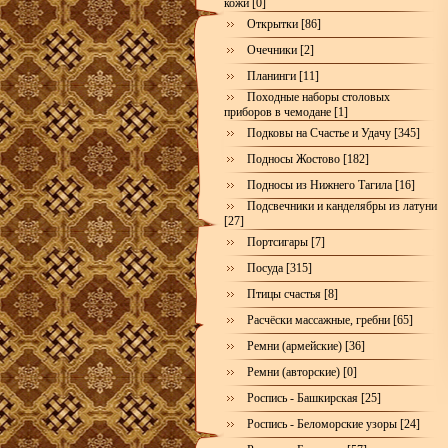
кожи [0]
Открытки [86]
Очечники [2]
Планинги [11]
Походные наборы столовых
приборов в чемодане [1]
Подковы на Счастье и Удачу [345]
Подносы Жостово [182]
Подносы из Нижнего Тагила [16]
Подсвечники и канделябры из латуни
[27]
Портсигары [7]
Посуда [315]
Птицы счастья [8]
Расчёски массажные, гребни [65]
Ремни (армейские) [36]
Ремни (авторские) [0]
Роспись - Башкирская [25]
Роспись - Беломорские узоры [24]