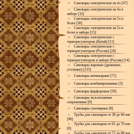
Самовары электрические на 4л [47]
Самовары электрические на 4л в
наборе [32]
Самовары электрические на 5л и
более [30]
Самовары электрические на 5л и
более в наборе [15]
Самовары электрические с
терморегулятором (Китай) [11]
Самовары электрические с
терморегулятором (Россия) [24]
Самовары электрические с
терморегулятором в наборе (Россия) [14]
Самовары жаровые (дровяные,
угольные) [135]
Самовары антикварные [71]
Самовары комбинированные [3]
Самовары фарфоровые [50]
Самовары эксклюзивные
современные [0]
Самовары сувенирные [8]
Трубы для самоваров от 38 до 60 мм
[90]
Трубы для самоваров от 61 до 70 мм
[0]
Трубы для самоваров от 71 до 80 мм