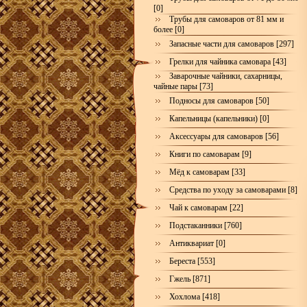
[0]
Трубы для самоваров от 81 мм и
более [0]
Запасные части для самоваров [297]
Грелки для чайника самовара [43]
Заварочные чайники, сахарницы,
чайные пары [73]
Подносы для самоваров [50]
Капельницы (капельники) [0]
Аксессуары для самоваров [56]
Книги по самоварам [9]
Мёд к самоварам [33]
Средства по уходу за самоварами [8]
Чай к самоварам [22]
Подстаканники [760]
Антиквариат [0]
Береста [553]
Гжель [871]
Хохлома [418]