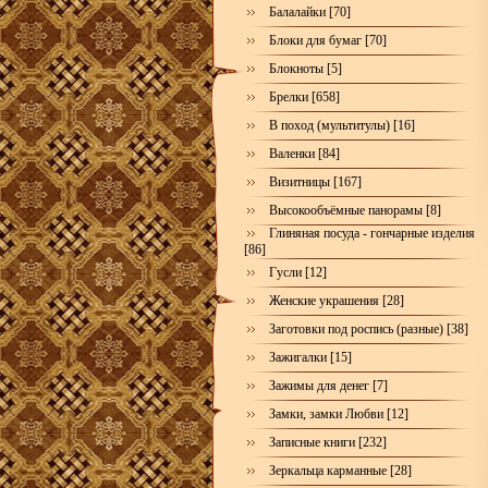
Балалайки [70]
Блоки для бумаг [70]
Блокноты [5]
Брелки [658]
В поход (мультитулы) [16]
Валенки [84]
Визитницы [167]
Высокообъёмные панорамы [8]
Глиняная посуда - гончарные изделия
[86]
Гусли [12]
Женские украшения [28]
Заготовки под роспись (разные) [38]
Зажигалки [15]
Зажимы для денег [7]
Замки, замки Любви [12]
Записные книги [232]
Зеркальца карманные [28]