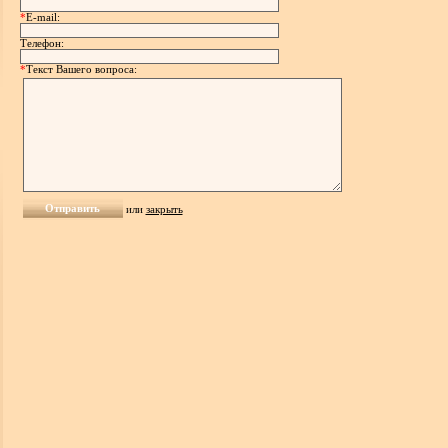
*
E-mail:
Телефон:
*
Текст Вашего вопроса:
или
закрыть