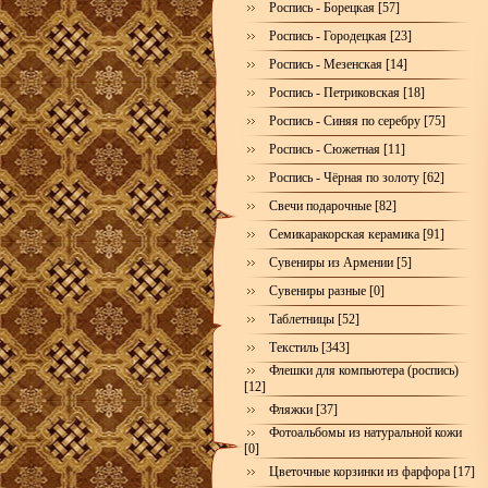
Роспись - Борецкая [57]
Роспись - Городецкая [23]
Роспись - Мезенская [14]
Роспись - Петриковская [18]
Роспись - Синяя по серебру [75]
Роспись - Сюжетная [11]
Роспись - Чёрная по золоту [62]
Свечи подарочные [82]
Семикаракорская керамика [91]
Сувениры из Армении [5]
Сувениры разные [0]
Таблетницы [52]
Текстиль [343]
Флешки для компьютера (роспись)
[12]
Фляжки [37]
Фотоальбомы из натуральной кожи
[0]
Цветочные корзинки из фарфора [17]