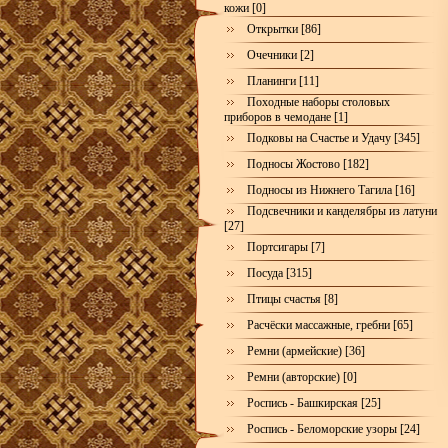
кожи [0]
Открытки [86]
Очечники [2]
Планинги [11]
Походные наборы столовых
приборов в чемодане [1]
Подковы на Счастье и Удачу [345]
Подносы Жостово [182]
Подносы из Нижнего Тагила [16]
Подсвечники и канделябры из латуни
[27]
Портсигары [7]
Посуда [315]
Птицы счастья [8]
Расчёски массажные, гребни [65]
Ремни (армейские) [36]
Ремни (авторские) [0]
Роспись - Башкирская [25]
Роспись - Беломорские узоры [24]