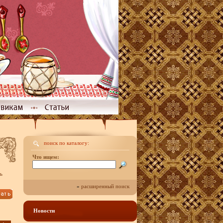
поиск по каталогу:
Что ищем:
ь
»
расширенный поиск
Новости