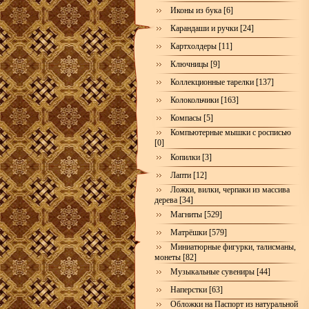
Иконы из бука [6]
Карандаши и ручки [24]
Картхолдеры [11]
Ключницы [9]
Коллекционные тарелки [137]
Колокольчики [163]
Компасы [5]
Компьютерные мышки с росписью
[0]
Копилки [3]
Лапти [12]
Ложки, вилки, черпаки из массива
дерева [34]
Магниты [529]
Матрёшки [579]
Миниатюрные фигурки, талисманы,
монеты [82]
Музыкальные сувениры [44]
Наперстки [63]
Обложки на Паспорт из натуральной