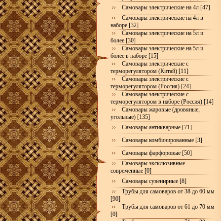
Самовары электрические на 4л [47]
Самовары электрические на 4л в
наборе [32]
Самовары электрические на 5л и
более [30]
Самовары электрические на 5л и
более в наборе [15]
Самовары электрические с
терморегулятором (Китай) [11]
Самовары электрические с
терморегулятором (Россия) [24]
Самовары электрические с
терморегулятором в наборе (Россия) [14]
Самовары жаровые (дровяные,
угольные) [135]
Самовары антикварные [71]
Самовары комбинированные [3]
Самовары фарфоровые [50]
Самовары эксклюзивные
современные [0]
Самовары сувенирные [8]
Трубы для самоваров от 38 до 60 мм
[90]
Трубы для самоваров от 61 до 70 мм
[0]