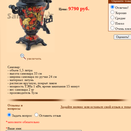
Оцените това
9790 руб.
Отлично!
Цена:
Хорошо
Средне
Плохо
Очень пло
увеличить
Самовар:
- объем 1,5 литра
- высота самовара 33 см
- ширина самовара по ручки 24 см
- материал: латунь
- расписан вручную, покрыт лаком
- мощность ТЭНа 1 кВт, время закипания 15 минут
- вес самовара 2 кг
- производитель Тула
Отзывы и
Задайте вопрос или оставьте свой отзыв о това
вопросы
Задать вопрос
Оставить отзыв
*заполните обязательно
*
Ваше имя: