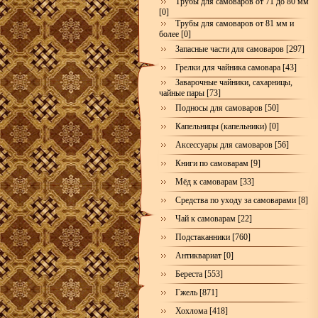
Трубы для самоваров от 71 до 80 мм
[0]
Трубы для самоваров от 81 мм и
более [0]
Запасные части для самоваров [297]
Грелки для чайника самовара [43]
Заварочные чайники, сахарницы,
чайные пары [73]
Подносы для самоваров [50]
Капельницы (капельники) [0]
Аксессуары для самоваров [56]
Книги по самоварам [9]
Мёд к самоварам [33]
Средства по уходу за самоварами [8]
Чай к самоварам [22]
Подстаканники [760]
Антиквариат [0]
Береста [553]
Гжель [871]
Хохлома [418]