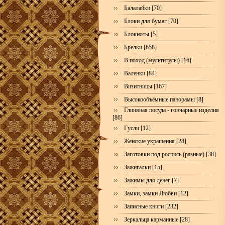
Балалайки [70]
Блоки для бумаг [70]
Блокноты [5]
Брелки [658]
В поход (мультитулы) [16]
Валенки [84]
Визитницы [167]
Высокообъёмные панорамы [8]
Глиняная посуда - гончарные изделия
[86]
Гусли [12]
Женские украшения [28]
Заготовки под роспись (разные) [38]
Зажигалки [15]
Зажимы для денег [7]
Замки, замки Любви [12]
Записные книги [232]
Зеркальца карманные [28]