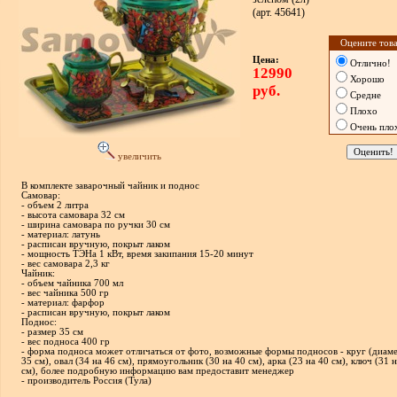
(арт. 45641)
Оцените това
Цена:
Отлично!
12990
Хорошо
руб.
Средне
Плохо
Очень пло
увеличить
В комплекте заварочный чайник и поднос
Самовар:
- объем 2 литра
- высота самовара 32 см
- ширина самовара по ручки 30 см
- материал: латунь
- расписан вручную, покрыт лаком
- мощность ТЭНа 1 кВт, время закипания 15-20 минут
- вес самовара 2,3 кг
Чайник:
- объем чайника 700 мл
- вес чайника 500 гр
- материал: фарфор
- расписан вручную, покрыт лаком
Поднос:
- размер 35 см
- вес подноса 400 гр
- форма подноса может отличаться от фото, возможные формы подносов - круг (диам
35 см), овал (34 на 46 см), прямоугольник (30 на 40 см), арка (23 на 40 см), ключ (31 
см), более подробную информацию вам предоставит менеджер
- производитель Россия (Тула)