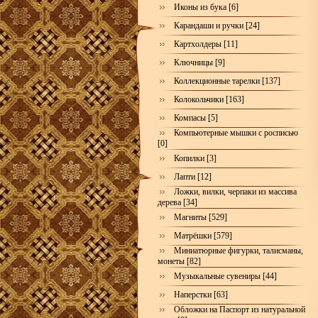
Иконы из бука [6]
Карандаши и ручки [24]
Картхолдеры [11]
Ключницы [9]
Коллекционные тарелки [137]
Колокольчики [163]
Компасы [5]
Компьютерные мышки с росписью
[0]
Копилки [3]
Лапти [12]
Ложки, вилки, черпаки из массива
дерева [34]
Магниты [529]
Матрёшки [579]
Миниатюрные фигурки, талисманы,
монеты [82]
Музыкальные сувениры [44]
Наперстки [63]
Обложки на Паспорт из натуральной