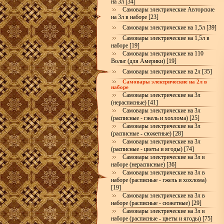
на 3л [34]
Самовары электрические Авторские
на 3л в наборе [23]
Самовары электрические на 1,5л [39]
Самовары электрические на 1,5л в
наборе [19]
Самовары электрические на 110
Вольт (для Америки) [19]
Самовары электрические на 2л [35]
Самовары электрические на 2л в
наборе
Самовары электрические на 3л
(нерасписные) [41]
Самовары электрические на 3л
(расписные - гжель и хохлома) [25]
Самовары электрические на 3л
(расписные - сюжетные) [28]
Самовары электрические на 3л
(расписные - цветы и ягоды) [74]
Самовары электрические на 3л в
наборе (нерасписные) [36]
Самовары электрические на 3л в
наборе (расписные - гжель и хохлома)
[19]
Самовары электрические на 3л в
наборе (расписные - сюжетные) [29]
Самовары электрические на 3л в
наборе (расписные - цветы и ягоды) [75]