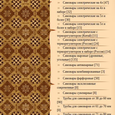
Самовары электрические на 4л [47]
Самовары электрические на 4л в
наборе [32]
Самовары электрические на 5л и
более [30]
Самовары электрические на 5л и
более в наборе [15]
Самовары электрические с
терморегулятором (Китай) [11]
Самовары электрические с
терморегулятором (Россия) [24]
Самовары электрические с
терморегулятором в наборе (Россия) [14]
Самовары жаровые (дровяные,
угольные) [135]
Самовары антикварные [71]
Самовары комбинированные [3]
Самовары фарфоровые [50]
Самовары эксклюзивные
современные [0]
Самовары сувенирные [8]
Трубы для самоваров от 38 до 60 мм
[90]
Трубы для самоваров от 61 до 70 мм
[0]
Трубы для самоваров от 71 до 80 мм