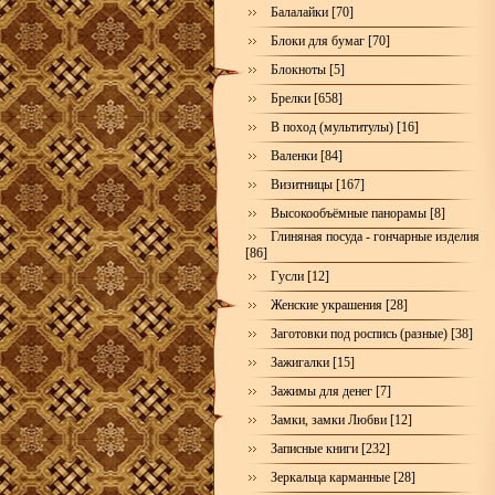
Балалайки [70]
Блоки для бумаг [70]
Блокноты [5]
Брелки [658]
В поход (мультитулы) [16]
Валенки [84]
Визитницы [167]
Высокообъёмные панорамы [8]
Глиняная посуда - гончарные изделия
[86]
Гусли [12]
Женские украшения [28]
Заготовки под роспись (разные) [38]
Зажигалки [15]
Зажимы для денег [7]
Замки, замки Любви [12]
Записные книги [232]
Зеркальца карманные [28]