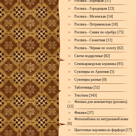
Роспись - Борецкая [57]
Роспись - Городецкая [23]
Роспись - Мезенская [14]
Роспись - Петриковская [18]
Роспись - Синяя по серебру [75]
Роспись - Сюжетная [11]
Роспись - Чёрная по золоту [62]
Свечи подарочные [82]
Семикаракорская керамика [91]
Сувениры из Армении [5]
Сувениры разные [0]
Таблетницы [52]
Текстиль [343]
Флешки для компьютера (роспись)
[12]
Фляжки [37]
Фотоальбомы из натуральной кожи
[0]
Цветочные корзинки из фарфора [17]