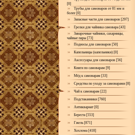
[0]
Трубы для самоваров от 81 мм и
более [0]
Запасные части для самоваров [297]
Грелки для чайника самовара [43]
Заварочные чайники, сахарницы,
чайные пары [73]
Подносы для самоваров [50]
Капельницы (капельники) [0]
Аксессуары для самоваров [56]
Книги по самоварам [9]
Мёд к самоварам [33]
Средства по уходу за самоварами [8]
Чай к самоварам [22]
Подстаканники [760]
Антиквариат [0]
Береста [553]
Гжель [871]
Хохлома [418]