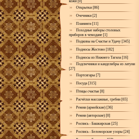
кожи [0]
Открытки [86]
Очечники [2]
Планинги [11]
Походные наборы столовых
приборов в чемодане [1]
Подковы на Счастье и Удачу [345]
Подносы Жостово [182]
Подносы из Нижнего Тагила [16]
Подсвечники и канделябры из латуни
[27]
Портсигары [7]
Посуда [315]
Птицы счастья [8]
Расчёски массажные, гребни [65]
Ремни (армейские) [36]
Ремни (авторские) [0]
Роспись - Башкирская [25]
Роспись - Беломорские узоры [24]