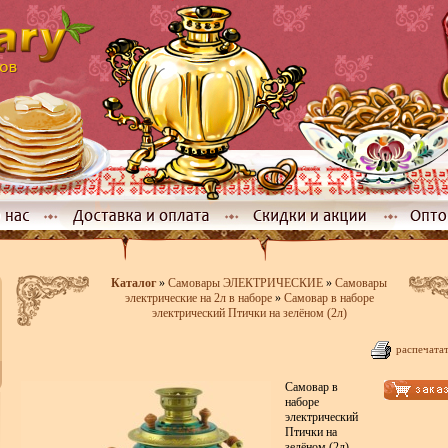
Каталог
»
Самовары ЭЛЕКТРИЧЕСКИЕ
»
Самовары
электрические на 2л в наборе
»
Самовар в наборе
электрический Птички на зелёном (2л)
распечата
Самовар в
наборе
электрический
Птички на
зелёном (2л)