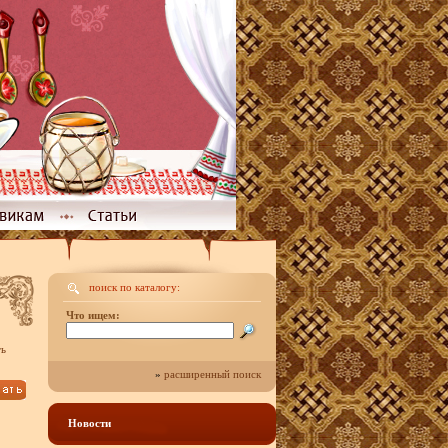
поиск по каталогу:
Что ищем:
ть
»
расширенный поиск
Новости