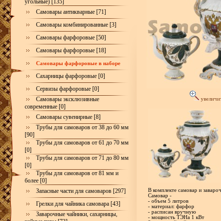
угольные) [135]
Самовары антикварные [71]
Самовары комбинированные [3]
Самовары фарфоровые [50]
Самовары фарфоровые [18]
Самовары фарфоровые в наборе
Сахарницы фарфоровые [0]
Сервизы фарфоровые [0]
Самовары эксклюзивные
увеличи
современные [0]
Самовары сувенирные [8]
Трубы для самоваров от 38 до 60 мм
[90]
Трубы для самоваров от 61 до 70 мм
[0]
Трубы для самоваров от 71 до 80 мм
[0]
Трубы для самоваров от 81 мм и
более [0]
Запасные части для самоваров [297]
В комплекте самовар и заваро
Самовар -
- объем 5 литров
Грелки для чайника самовара [43]
- материал: фарфор
- расписан вручную
Заварочные чайники, сахарницы,
- мощность ТЭНа 1 кВт