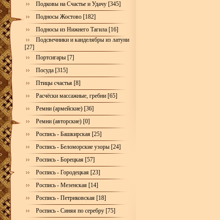
Подковы на Счастье и Удачу [345]
Подносы Жостово [182]
Подносы из Нижнего Тагила [16]
Подсвечники и канделябры из латуни
[27]
Портсигары [7]
Посуда [315]
Птицы счастья [8]
Расчёски массажные, гребни [65]
Ремни (армейские) [36]
Ремни (авторские) [0]
Роспись - Башкирская [25]
Роспись - Беломорские узоры [24]
Роспись - Борецкая [57]
Роспись - Городецкая [23]
Роспись - Мезенская [14]
Роспись - Петриковская [18]
Роспись - Синяя по серебру [75]