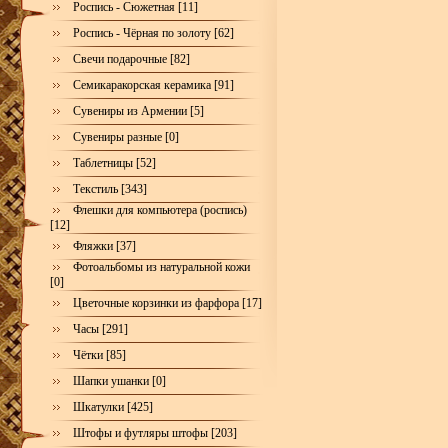
Роспись - Сюжетная [11]
Роспись - Чёрная по золоту [62]
Свечи подарочные [82]
Семикаракорская керамика [91]
Сувениры из Армении [5]
Сувениры разные [0]
Таблетницы [52]
Текстиль [343]
Флешки для компьютера (роспись)
[12]
Фляжки [37]
Фотоальбомы из натуральной кожи
[0]
Цветочные корзинки из фарфора [17]
Часы [291]
Чётки [85]
Шапки ушанки [0]
Шкатулки [425]
Штофы и футляры штофы [203]