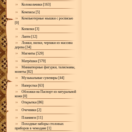
Колокольчики [163]
Компасы [5]
Компьютерные мышки с росписью
[0]
Копилки [3]
Лапти [12]
Ложки, вилки, черпаки из массива
дерева [34]
Магниты [529]
Матрёшки [579]
Миниатюрные фигурки, талисманы,
монеты [82]
Музыкальные сувениры [44]
Наперстки [63]
Обложки на Паспорт из натуральной
кожи [0]
Открытки [86]
Очечники [2]
Планинги [11]
Походные наборы столовых
приборов в чемодане [1]