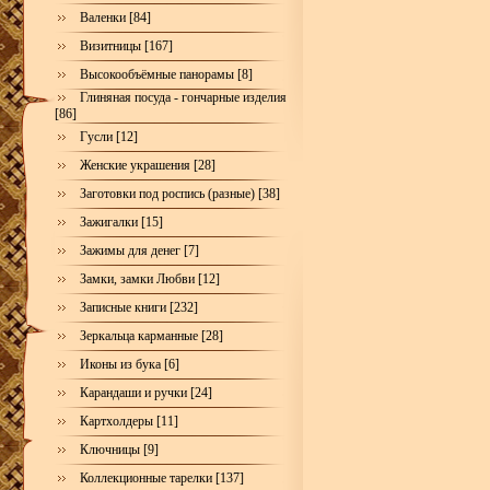
Валенки [84]
Визитницы [167]
Высокообъёмные панорамы [8]
Глиняная посуда - гончарные изделия
[86]
Гусли [12]
Женские украшения [28]
Заготовки под роспись (разные) [38]
Зажигалки [15]
Зажимы для денег [7]
Замки, замки Любви [12]
Записные книги [232]
Зеркальца карманные [28]
Иконы из бука [6]
Карандаши и ручки [24]
Картхолдеры [11]
Ключницы [9]
Коллекционные тарелки [137]