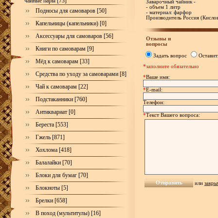
чайные пары [73]
Заварочный чайник -
- объем 1 литр
Подносы для самоваров [50]
- материал: фарфор
Производитель Россия (Кисло
Капельницы (капельники) [0]
Аксессуары для самоваров [56]
Отзывы и
вопросы
Книги по самоварам [9]
Задать вопрос
Оставит
Мёд к самоварам [33]
*заполните обязательно
Средства по уходу за самоварами [8]
*
Ваше имя:
Чай к самоварам [22]
*
E-mail:
Подстаканники [760]
Телефон:
Антиквариат [0]
*
Текст Вашего вопроса:
Береста [553]
Гжель [871]
Хохлома [418]
Балалайки [70]
Блоки для бумаг [70]
или
закры
Блокноты [5]
Брелки [658]
В поход (мультитулы) [16]