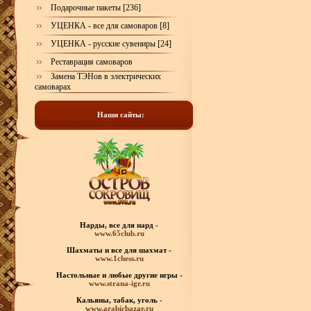
Подарочные пакеты [236]
УЦЕНКА - все для самоваров [8]
УЦЕНКА - русские сувениры [24]
Реставрация самоваров
Замена ТЭНов в электрических
самоварах
Наши сайты:
Нарды, все для нард -
www.65club.ru
Шахматы
и все для шахмат -
www.1chess.ru
Настольные и любые
другие игры -
www.strana-igr.ru
Кальяны, табак, уголь -
www.arabicbazar.ru