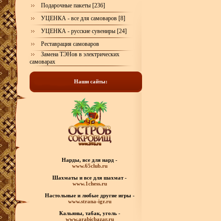
Подарочные пакеты [236]
УЦЕНКА - все для самоваров [8]
УЦЕНКА - русские сувениры [24]
Реставрация самоваров
Замена ТЭНов в электрических
самоварах
Наши сайты:
Нарды, все для нард -
www.65club.ru
Шахматы
и все для шахмат -
www.1chess.ru
Настольные и любые
другие игры -
www.strana-igr.ru
Кальяны, табак, уголь -
www.arabicbazar.ru