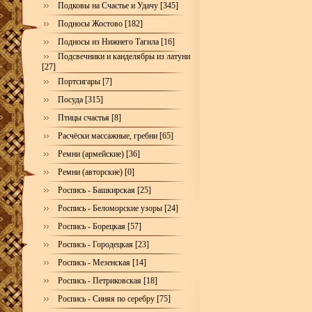
Подковы на Счастье и Удачу [345]
Подносы Жостово [182]
Подносы из Нижнего Тагила [16]
Подсвечники и канделябры из латуни
[27]
Портсигары [7]
Посуда [315]
Птицы счастья [8]
Расчёски массажные, гребни [65]
Ремни (армейские) [36]
Ремни (авторские) [0]
Роспись - Башкирская [25]
Роспись - Беломорские узоры [24]
Роспись - Борецкая [57]
Роспись - Городецкая [23]
Роспись - Мезенская [14]
Роспись - Петриковская [18]
Роспись - Синяя по серебру [75]