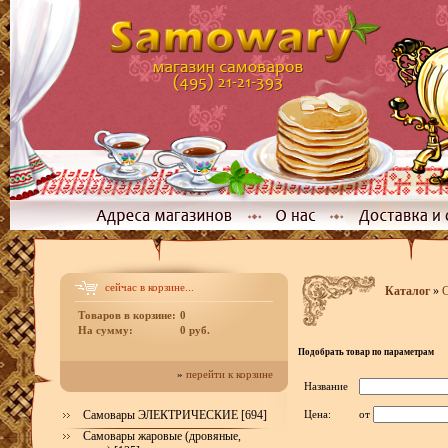
сейчас в корзине...
Каталог
»
С
Товаров в корзине:
0
На сумму:
0 руб.
Подобрать товар по параметрам
»
перейти к корзине
Название
Самовары ЭЛЕКТРИЧЕСКИЕ [694]
Цена:
от
Самовары жаровые (дровяные,