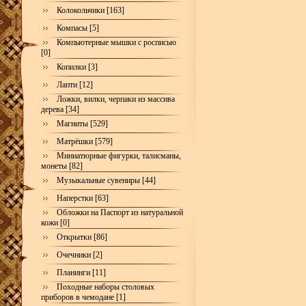
Колокольчики [163]
Компасы [5]
Компьютерные мышки с росписью
[0]
Копилки [3]
Лапти [12]
Ложки, вилки, черпаки из массива
дерева [34]
Магниты [529]
Матрёшки [579]
Миниатюрные фигурки, талисманы,
монеты [82]
Музыкальные сувениры [44]
Наперстки [63]
Обложки на Паспорт из натуральной
кожи [0]
Открытки [86]
Очечники [2]
Планинги [11]
Походные наборы столовых
приборов в чемодане [1]