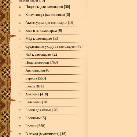
чайные пары [73]
Подносы для самоваров [50]
Капельницы (капельники) [0]
Аксессуары для самоваров [56]
Книги по самоварам [9]
Мёд к самоварам [33]
Средства по уходу за самоварами [8]
Чай к самоварам [22]
Подстаканники [760]
Антиквариат [0]
Береста [553]
Гжель [871]
Хохлома [418]
Балалайки [70]
Блоки для бумаг [70]
Блокноты [5]
Брелки [658]
В поход (мультитулы) [16]