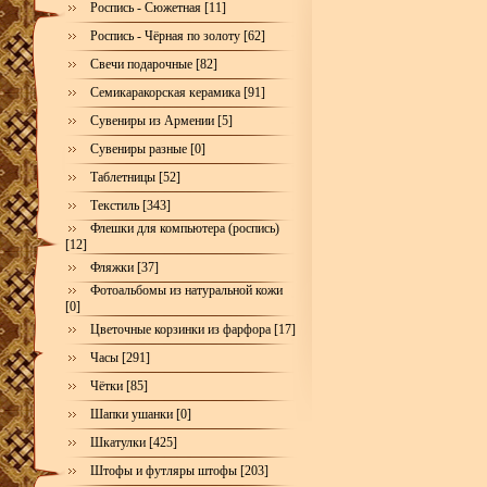
Роспись - Сюжетная [11]
Роспись - Чёрная по золоту [62]
Свечи подарочные [82]
Семикаракорская керамика [91]
Сувениры из Армении [5]
Сувениры разные [0]
Таблетницы [52]
Текстиль [343]
Флешки для компьютера (роспись)
[12]
Фляжки [37]
Фотоальбомы из натуральной кожи
[0]
Цветочные корзинки из фарфора [17]
Часы [291]
Чётки [85]
Шапки ушанки [0]
Шкатулки [425]
Штофы и футляры штофы [203]