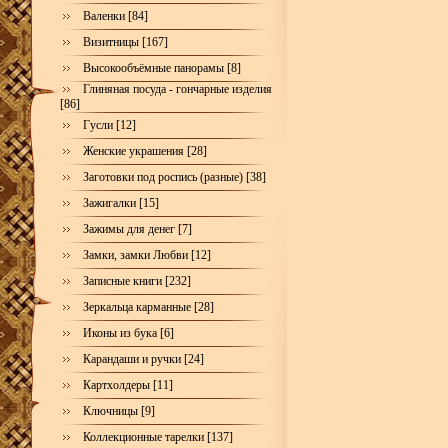
Валенки [84]
Визитницы [167]
Высокообъёмные панорамы [8]
Глиняная посуда - гончарные изделия
[86]
Гусли [12]
Женские украшения [28]
Заготовки под роспись (разные) [38]
Зажигалки [15]
Зажимы для денег [7]
Замки, замки Любви [12]
Записные книги [232]
Зеркальца карманные [28]
Иконы из бука [6]
Карандаши и ручки [24]
Картхолдеры [11]
Ключницы [9]
Коллекционные тарелки [137]