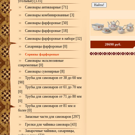
угольные) [135]
Самовары антикварные [71]
Самовары комбинированные [3]
Самовары фарфоровые [50]
Самовары фарфоровые [18]
Самовары фарфоровые в наборе [32]
20690 руб.
Сахарницы фарфоровые [0]
Сервизы фарфоровые
Самовары эксклюзивные
современные [0]
Самовары сувенирные [8]
Трубы для самоваров от 38 до 60 мм
[90]
Трубы для самоваров от 61 до 70 мм
[0]
Трубы для самоваров от 71 до 80 мм
[0]
Трубы для самоваров от 81 мм и
более [0]
Запасные части для самоваров [297]
Грелки для чайника самовара [43]
Заварочные чайники, сахарницы,