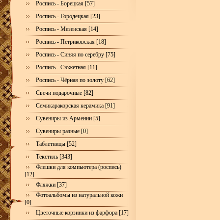
Роспись - Борецкая [57]
Роспись - Городецкая [23]
Роспись - Мезенская [14]
Роспись - Петриковская [18]
Роспись - Синяя по серебру [75]
Роспись - Сюжетная [11]
Роспись - Чёрная по золоту [62]
Свечи подарочные [82]
Семикаракорская керамика [91]
Сувениры из Армении [5]
Сувениры разные [0]
Таблетницы [52]
Текстиль [343]
Флешки для компьютера (роспись)
[12]
Фляжки [37]
Фотоальбомы из натуральной кожи
[0]
Цветочные корзинки из фарфора [17]