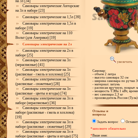
на 3л [34]
Самовары электрические Авторские
на 3л в наборе [23]
Самовары электрические на 1,5л [39]
Самовары электрические на 1,5л в
наборе [19]
Самовары электрические на 110
Вольт (для Америки) [19]
Самовары электрические на 2л
Самовары электрические на 2л в
наборе [25]
Самовары электрические на 3л
увеличить
(нерасписные) [41]
Самовары электрические на 3л
Самовар:
(расписные - гжель и хохлома) [25]
- объем 2 литра
- высота самовара 32 см
Самовары электрические на 3л
- ширина самовара по ручки 3
(расписные - сюжетные) [28]
- материал: латунь
- расписан вручную, покрыт л
Самовары электрические на 3л
- мощность ТЭНа 1 кВт, время
(расписные - цветы и ягоды) [74]
- вес самовара 2,3 кг
Самовары электрические на 3л в
- производитель Россия (Тула)
наборе (нерасписные) [36]
Самовары электрические на 3л в
Отзывы и
наборе (расписные - гжель и хохлома)
вопросы
[19]
Самовары электрические на 3л в
Задать вопрос
Оставит
наборе (расписные - сюжетные) [29]
*заполните обязательно
Самовары электрические на 3л в
*
Ваше имя:
наборе (расписные - цветы и ягоды) [75]