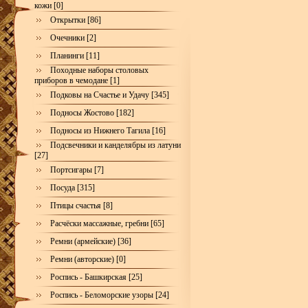
кожи [0]
Открытки [86]
Очечники [2]
Планинги [11]
Походные наборы столовых
приборов в чемодане [1]
Подковы на Счастье и Удачу [345]
Подносы Жостово [182]
Подносы из Нижнего Тагила [16]
Подсвечники и канделябры из латуни
[27]
Портсигары [7]
Посуда [315]
Птицы счастья [8]
Расчёски массажные, гребни [65]
Ремни (армейские) [36]
Ремни (авторские) [0]
Роспись - Башкирская [25]
Роспись - Беломорские узоры [24]