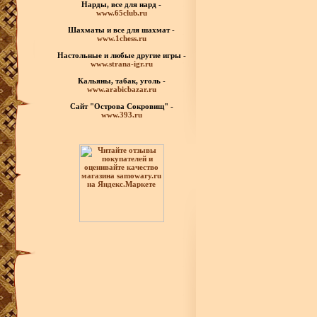
Нарды, все для нард -
www.65club.ru
Шахматы
и все для шахмат -
www.1chess.ru
Настольные и любые
другие игры -
www.strana-igr.ru
Кальяны, табак, уголь -
www.arabicbazar.ru
Сайт "Острова Сокровищ" -
www.393.ru