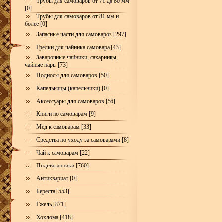
Трубы для самоваров от 71 до 80 мм
[0]
Трубы для самоваров от 81 мм и
более [0]
Запасные части для самоваров [297]
Грелки для чайника самовара [43]
Заварочные чайники, сахарницы,
чайные пары [73]
Подносы для самоваров [50]
Капельницы (капельники) [0]
Аксессуары для самоваров [56]
Книги по самоварам [9]
Мёд к самоварам [33]
Средства по уходу за самоварами [8]
Чай к самоварам [22]
Подстаканники [760]
Антиквариат [0]
Береста [553]
Гжель [871]
Хохлома [418]