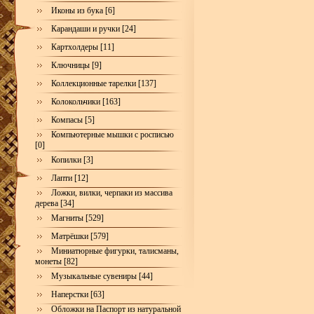
Иконы из бука [6]
Карандаши и ручки [24]
Картхолдеры [11]
Ключницы [9]
Коллекционные тарелки [137]
Колокольчики [163]
Компасы [5]
Компьютерные мышки с росписью
[0]
Копилки [3]
Лапти [12]
Ложки, вилки, черпаки из массива
дерева [34]
Магниты [529]
Матрёшки [579]
Миниатюрные фигурки, талисманы,
монеты [82]
Музыкальные сувениры [44]
Наперстки [63]
Обложки на Паспорт из натуральной