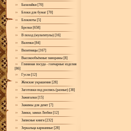
Балалайки [70]
Блоки для бумаг [70]
Блокноты [5]
Брелки [658]
В поход (мультитулы) [16]
Валенки [84]
Визитницы [167]
Высокообъёмные панорамы [8]
Глиняная посуда - гончарные изделия
[86]
Гусли [12]
Женские украшения [28]
Заготовки под роспись (разные) [38]
Зажигалки [15]
Зажимы для денег [7]
Замки, замки Любви [12]
Записные книги [232]
Зеркальца карманные [28]