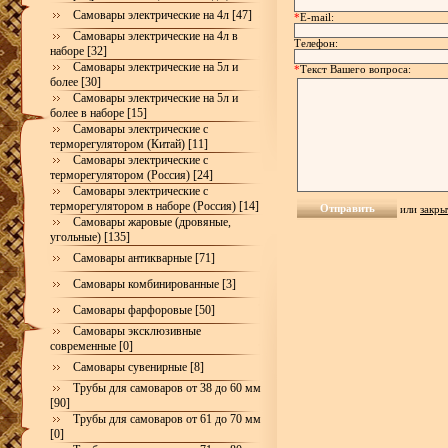
Самовары электрические на 4л [47]
*
E-mail:
Самовары электрические на 4л в
Телефон:
наборе [32]
Самовары электрические на 5л и
*
Текст Вашего вопроса:
более [30]
Самовары электрические на 5л и
более в наборе [15]
Самовары электрические с
терморегулятором (Китай) [11]
Самовары электрические с
терморегулятором (Россия) [24]
Самовары электрические с
терморегулятором в наборе (Россия) [14]
или
закры
Самовары жаровые (дровяные,
угольные) [135]
Самовары антикварные [71]
Самовары комбинированные [3]
Самовары фарфоровые [50]
Самовары эксклюзивные
современные [0]
Самовары сувенирные [8]
Трубы для самоваров от 38 до 60 мм
[90]
Трубы для самоваров от 61 до 70 мм
[0]