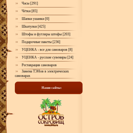
Часы [291]
Чётки [85]
Шапки ушанки [0]
Шкатулки [425]
Штофы и футляры штофы [203]
Подарочные пакеты [236]
УЦЕНКА - все для самоваров [8]
УЦЕНКА - русские сувениры [24]
Реставрация самоваров
Замена ТЭНов в электрических
самоварах
Наши сайты: