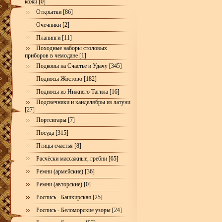
кожи [0]
Открытки [86]
Очечники [2]
Планинги [11]
Походные наборы столовых
приборов в чемодане [1]
Подковы на Счастье и Удачу [345]
Подносы Жостово [182]
Подносы из Нижнего Тагила [16]
Подсвечники и канделябры из латуни
[27]
Портсигары [7]
Посуда [315]
Птицы счастья [8]
Расчёски массажные, гребни [65]
Ремни (армейские) [36]
Ремни (авторские) [0]
Роспись - Башкирская [25]
Роспись - Беломорские узоры [24]