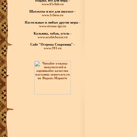
Нарды, все для нард -
www.65club.ru
Шахматы
и все для шахмат -
www.1chess.ru
Настольные и любые
другие игры -
www.strana-igr.ru
Кальяны, табак, уголь -
www.arabicbazar.ru
Сайт "Острова Сокровищ" -
www.393.ru