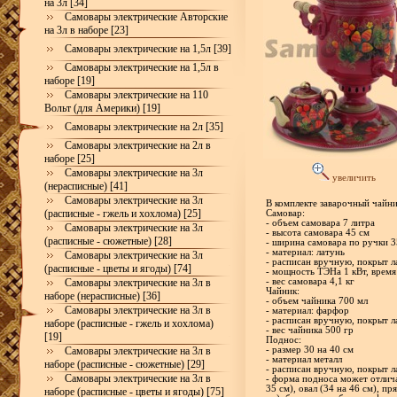
на 3л [34]
Самовары электрические Авторские
на 3л в наборе [23]
Самовары электрические на 1,5л [39]
Самовары электрические на 1,5л в
наборе [19]
Самовары электрические на 110
Вольт (для Америки) [19]
Самовары электрические на 2л [35]
Самовары электрические на 2л в
наборе [25]
Самовары электрические на 3л
увеличить
(нерасписные) [41]
Самовары электрические на 3л
В комплекте заварочный чайн
(расписные - гжель и хохлома) [25]
Самовар:
- объем самовара 7 литра
Самовары электрические на 3л
- высота самовара 45 см
(расписные - сюжетные) [28]
- ширина самовара по ручки 3
- материал: латунь
Самовары электрические на 3л
- расписан вручную, покрыт л
(расписные - цветы и ягоды) [74]
- мощность ТЭНа 1 кВт, время
Самовары электрические на 3л в
- вес самовара 4,1 кг
Чайник:
наборе (нерасписные) [36]
- объем чайника 700 мл
Самовары электрические на 3л в
- материал: фарфор
- расписан вручную, покрыт л
наборе (расписные - гжель и хохлома)
- вес чайника 500 гр
[19]
Поднос:
Самовары электрические на 3л в
- размер 30 на 40 см
- материал металл
наборе (расписные - сюжетные) [29]
- расписан вручную, покрыт л
Самовары электрические на 3л в
- форма подноса может отлич
35 см), овал (34 на 46 см), пр
наборе (расписные - цветы и ягоды) [75]