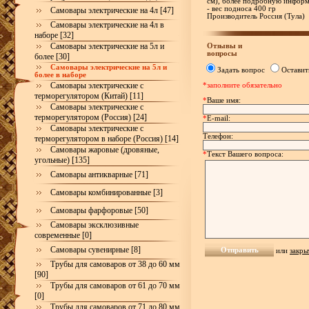
см), более подробную инфор
- вес подноса 400 гр
Самовары электрические на 4л [47]
Производитель Россия (Тула)
Самовары электрические на 4л в
наборе [32]
Самовары электрические на 5л и
Отзывы и
вопросы
более [30]
Самовары электрические на 5л и
Задать вопрос
Оставит
более в наборе
Самовары электрические с
*заполните обязательно
терморегулятором (Китай) [11]
*
Ваше имя:
Самовары электрические с
терморегулятором (Россия) [24]
*
E-mail:
Самовары электрические с
Телефон:
терморегулятором в наборе (Россия) [14]
Самовары жаровые (дровяные,
*
Текст Вашего вопроса:
угольные) [135]
Самовары антикварные [71]
Самовары комбинированные [3]
Самовары фарфоровые [50]
Самовары эксклюзивные
современные [0]
Самовары сувенирные [8]
или
закры
Трубы для самоваров от 38 до 60 мм
[90]
Трубы для самоваров от 61 до 70 мм
[0]
Трубы для самоваров от 71 до 80 мм