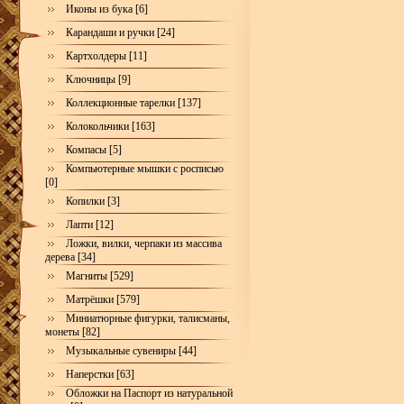
Иконы из бука [6]
Карандаши и ручки [24]
Картхолдеры [11]
Ключницы [9]
Коллекционные тарелки [137]
Колокольчики [163]
Компасы [5]
Компьютерные мышки с росписью
[0]
Копилки [3]
Лапти [12]
Ложки, вилки, черпаки из массива
дерева [34]
Магниты [529]
Матрёшки [579]
Миниатюрные фигурки, талисманы,
монеты [82]
Музыкальные сувениры [44]
Наперстки [63]
Обложки на Паспорт из натуральной