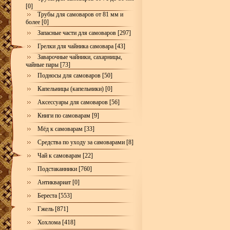
[0]
Трубы для самоваров от 81 мм и
более [0]
Запасные части для самоваров [297]
Грелки для чайника самовара [43]
Заварочные чайники, сахарницы,
чайные пары [73]
Подносы для самоваров [50]
Капельницы (капельники) [0]
Аксессуары для самоваров [56]
Книги по самоварам [9]
Мёд к самоварам [33]
Средства по уходу за самоварами [8]
Чай к самоварам [22]
Подстаканники [760]
Антиквариат [0]
Береста [553]
Гжель [871]
Хохлома [418]