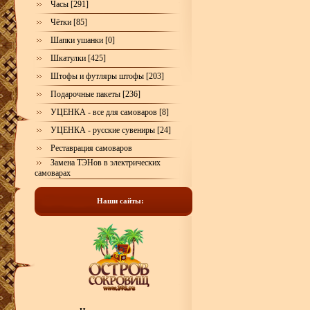
Часы [291]
Чётки [85]
Шапки ушанки [0]
Шкатулки [425]
Штофы и футляры штофы [203]
Подарочные пакеты [236]
УЦЕНКА - все для самоваров [8]
УЦЕНКА - русские сувениры [24]
Реставрация самоваров
Замена ТЭНов в электрических
самоварах
Наши сайты: