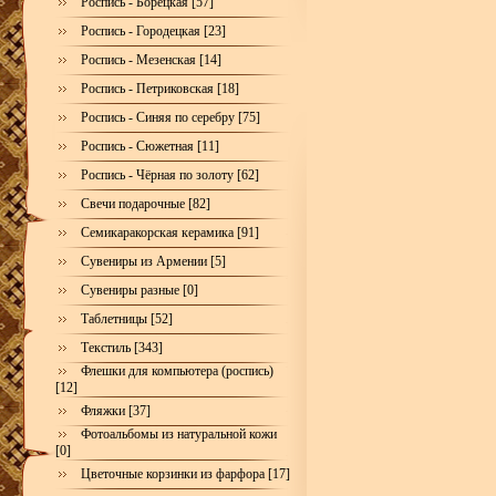
Роспись - Борецкая [57]
Роспись - Городецкая [23]
Роспись - Мезенская [14]
Роспись - Петриковская [18]
Роспись - Синяя по серебру [75]
Роспись - Сюжетная [11]
Роспись - Чёрная по золоту [62]
Свечи подарочные [82]
Семикаракорская керамика [91]
Сувениры из Армении [5]
Сувениры разные [0]
Таблетницы [52]
Текстиль [343]
Флешки для компьютера (роспись)
[12]
Фляжки [37]
Фотоальбомы из натуральной кожи
[0]
Цветочные корзинки из фарфора [17]