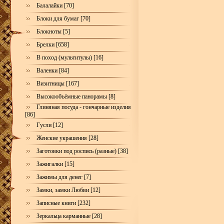
Балалайки [70]
Блоки для бумаг [70]
Блокноты [5]
Брелки [658]
В поход (мультитулы) [16]
Валенки [84]
Визитницы [167]
Высокообъёмные панорамы [8]
Глиняная посуда - гончарные изделия
[86]
Гусли [12]
Женские украшения [28]
Заготовки под роспись (разные) [38]
Зажигалки [15]
Зажимы для денег [7]
Замки, замки Любви [12]
Записные книги [232]
Зеркальца карманные [28]