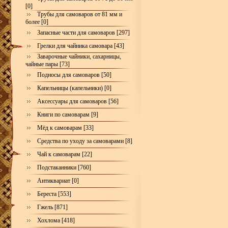
[0]
Трубы для самоваров от 81 мм и
более [0]
Запасные части для самоваров [297]
Грелки для чайника самовара [43]
Заварочные чайники, сахарницы,
чайные пары [73]
Подносы для самоваров [50]
Капельницы (капельники) [0]
Аксессуары для самоваров [56]
Книги по самоварам [9]
Мёд к самоварам [33]
Средства по уходу за самоварами [8]
Чай к самоварам [22]
Подстаканники [760]
Антиквариат [0]
Береста [553]
Гжель [871]
Хохлома [418]