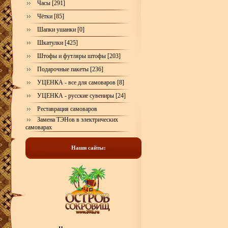
Часы [291]
Чётки [85]
Шапки ушанки [0]
Шкатулки [425]
Штофы и футляры штофы [203]
Подарочные пакеты [236]
УЦЕНКА - все для самоваров [8]
УЦЕНКА - русские сувениры [24]
Реставрация самоваров
Замена ТЭНов в электрических
самоварах
Наши сайты: