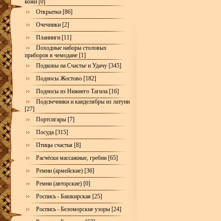
кожи [0]
Открытки [86]
Очечники [2]
Планинги [11]
Походные наборы столовых
приборов в чемодане [1]
Подковы на Счастье и Удачу [345]
Подносы Жостово [182]
Подносы из Нижнего Тагила [16]
Подсвечники и канделябры из латуни
[27]
Портсигары [7]
Посуда [315]
Птицы счастья [8]
Расчёски массажные, гребни [65]
Ремни (армейские) [36]
Ремни (авторские) [0]
Роспись - Башкирская [25]
Роспись - Беломорские узоры [24]