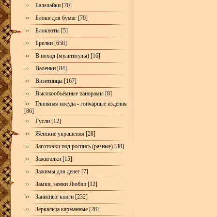
Балалайки [70]
Блоки для бумаг [70]
Блокноты [5]
Брелки [658]
В поход (мультитулы) [16]
Валенки [84]
Визитницы [167]
Высокообъёмные панорамы [8]
Глиняная посуда - гончарные изделия
[86]
Гусли [12]
Женские украшения [28]
Заготовки под роспись (разные) [38]
Зажигалки [15]
Зажимы для денег [7]
Замки, замки Любви [12]
Записные книги [232]
Зеркальца карманные [28]