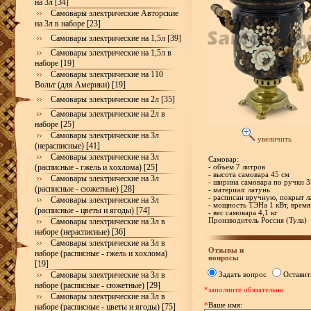
на 3л [34]
Самовары электрические Авторские
на 3л в наборе [23]
Самовары электрические на 1,5л [39]
Самовары электрические на 1,5л в
наборе [19]
Самовары электрические на 110
Вольт (для Америки) [19]
Самовары электрические на 2л [35]
Самовары электрические на 2л в
наборе [25]
Самовары электрические на 3л
увеличить
(нерасписные) [41]
Самовары электрические на 3л
Самовар:
(расписные - гжель и хохлома) [25]
- объем 7 литров
- высота самовара 45 см
Самовары электрические на 3л
- ширина самовара по ручки 3
(расписные - сюжетные) [28]
- материал: латунь
- расписан вручную, покрыт л
Самовары электрические на 3л
- мощность ТЭНа 1 кВт, время
(расписные - цветы и ягоды) [74]
- вес самовара 4,1 кг
Самовары электрические на 3л в
Производитель Россия (Тула)
наборе (нерасписные) [36]
Самовары электрические на 3л в
Отзывы и
наборе (расписные - гжель и хохлома)
вопросы
[19]
Самовары электрические на 3л в
Задать вопрос
Оставит
наборе (расписные - сюжетные) [29]
*заполните обязательно
Самовары электрические на 3л в
*
Ваше имя:
наборе (расписные - цветы и ягоды) [75]