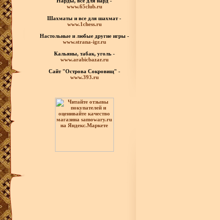
Нарды, все для нард -
www.65club.ru
Шахматы
и все для шахмат -
www.1chess.ru
Настольные и любые
другие игры -
www.strana-igr.ru
Кальяны, табак, уголь -
www.arabicbazar.ru
Сайт "Острова Сокровищ" -
www.393.ru