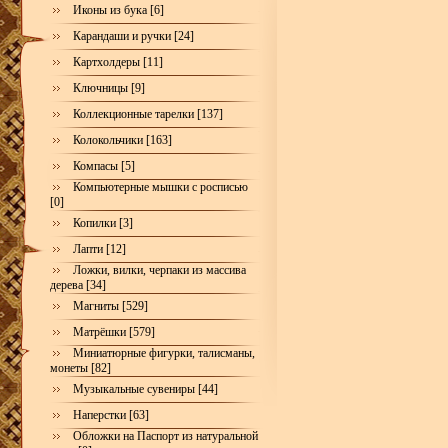
Иконы из бука [6]
Карандаши и ручки [24]
Картхолдеры [11]
Ключницы [9]
Коллекционные тарелки [137]
Колокольчики [163]
Компасы [5]
Компьютерные мышки с росписью
[0]
Копилки [3]
Лапти [12]
Ложки, вилки, черпаки из массива
дерева [34]
Магниты [529]
Матрёшки [579]
Миниатюрные фигурки, талисманы,
монеты [82]
Музыкальные сувениры [44]
Наперстки [63]
Обложки на Паспорт из натуральной