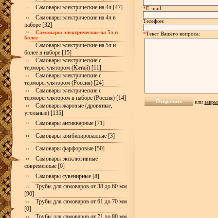
Самовары электрические на 4л [47]
*
E-mail:
Самовары электрические на 4л в
Телефон:
наборе [32]
Самовары электрические на 5л и
*
Текст Вашего вопроса:
более
Самовары электрические на 5л и
более в наборе [15]
Самовары электрические с
терморегулятором (Китай) [11]
Самовары электрические с
терморегулятором (Россия) [24]
Самовары электрические с
терморегулятором в наборе (Россия) [14]
или
закры
Самовары жаровые (дровяные,
угольные) [135]
Самовары антикварные [71]
Самовары комбинированные [3]
Самовары фарфоровые [50]
Самовары эксклюзивные
современные [0]
Самовары сувенирные [8]
Трубы для самоваров от 38 до 60 мм
[90]
Трубы для самоваров от 61 до 70 мм
[0]
Трубы для самоваров от 71 до 80 мм