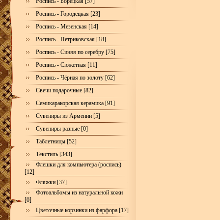
Роспись - Борецкая [57]
Роспись - Городецкая [23]
Роспись - Мезенская [14]
Роспись - Петриковская [18]
Роспись - Синяя по серебру [75]
Роспись - Сюжетная [11]
Роспись - Чёрная по золоту [62]
Свечи подарочные [82]
Семикаракорская керамика [91]
Сувениры из Армении [5]
Сувениры разные [0]
Таблетницы [52]
Текстиль [343]
Флешки для компьютера (роспись)
[12]
Фляжки [37]
Фотоальбомы из натуральной кожи
[0]
Цветочные корзинки из фарфора [17]