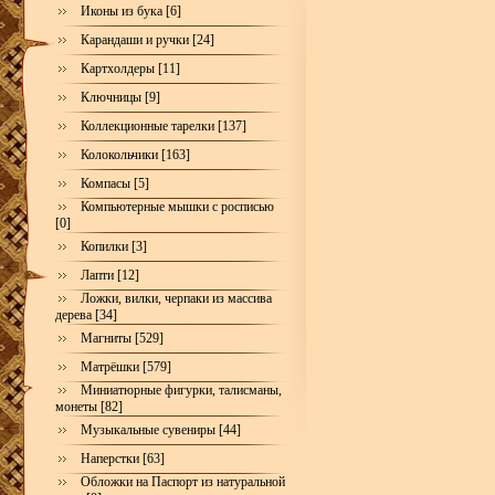
Иконы из бука [6]
Карандаши и ручки [24]
Картхолдеры [11]
Ключницы [9]
Коллекционные тарелки [137]
Колокольчики [163]
Компасы [5]
Компьютерные мышки с росписью
[0]
Копилки [3]
Лапти [12]
Ложки, вилки, черпаки из массива
дерева [34]
Магниты [529]
Матрёшки [579]
Миниатюрные фигурки, талисманы,
монеты [82]
Музыкальные сувениры [44]
Наперстки [63]
Обложки на Паспорт из натуральной