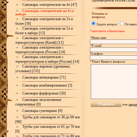
Производитель Россия (Тула)
Самовары электрические на 4л [47]
Самовары электрические на 4л в
Отзывы и
наборе
вопросы
Самовары электрические на 5л и
более [30]
Задать вопрос
Оставит
Самовары электрические на 5л и
*заполните обязательно
более в наборе [15]
Самовары электрические с
*
Ваше имя:
терморегулятором (Китай) [11]
*
E-mail:
Самовары электрические с
терморегулятором (Россия) [24]
Телефон:
Самовары электрические с
терморегулятором в наборе (Россия) [14]
*
Текст Вашего вопроса:
Самовары жаровые (дровяные,
угольные) [135]
Самовары антикварные [71]
Самовары комбинированные [3]
Самовары фарфоровые [50]
Самовары эксклюзивные
современные [0]
или
закры
Самовары сувенирные [8]
Трубы для самоваров от 38 до 60 мм
[90]
Трубы для самоваров от 61 до 70 мм
[0]
Трубы для самоваров от 71 до 80 мм