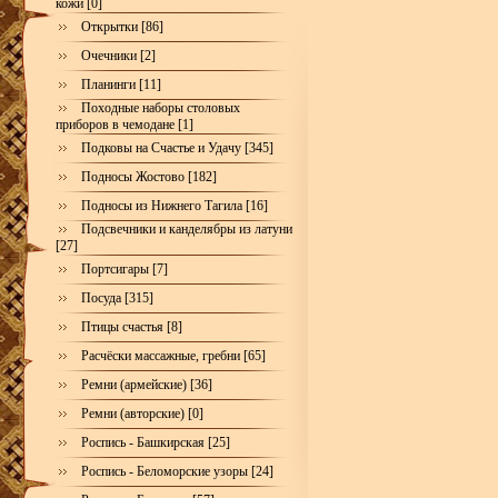
кожи [0]
Открытки [86]
Очечники [2]
Планинги [11]
Походные наборы столовых
приборов в чемодане [1]
Подковы на Счастье и Удачу [345]
Подносы Жостово [182]
Подносы из Нижнего Тагила [16]
Подсвечники и канделябры из латуни
[27]
Портсигары [7]
Посуда [315]
Птицы счастья [8]
Расчёски массажные, гребни [65]
Ремни (армейские) [36]
Ремни (авторские) [0]
Роспись - Башкирская [25]
Роспись - Беломорские узоры [24]