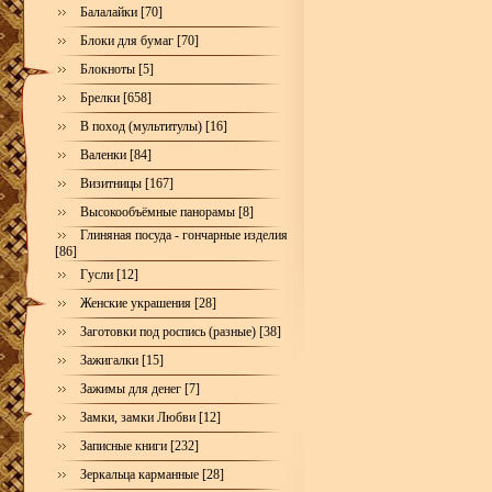
Балалайки [70]
Блоки для бумаг [70]
Блокноты [5]
Брелки [658]
В поход (мультитулы) [16]
Валенки [84]
Визитницы [167]
Высокообъёмные панорамы [8]
Глиняная посуда - гончарные изделия
[86]
Гусли [12]
Женские украшения [28]
Заготовки под роспись (разные) [38]
Зажигалки [15]
Зажимы для денег [7]
Замки, замки Любви [12]
Записные книги [232]
Зеркальца карманные [28]