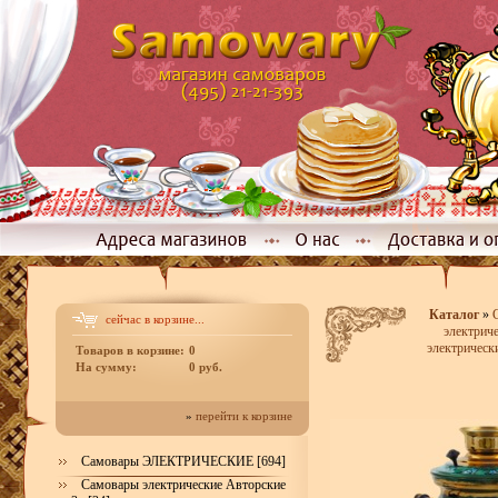
Каталог
»
сейчас в корзине...
электриче
электрическ
Товаров в корзине:
0
На сумму:
0 руб.
»
перейти к корзине
Самовары ЭЛЕКТРИЧЕСКИЕ [694]
Самовары электрические Авторские