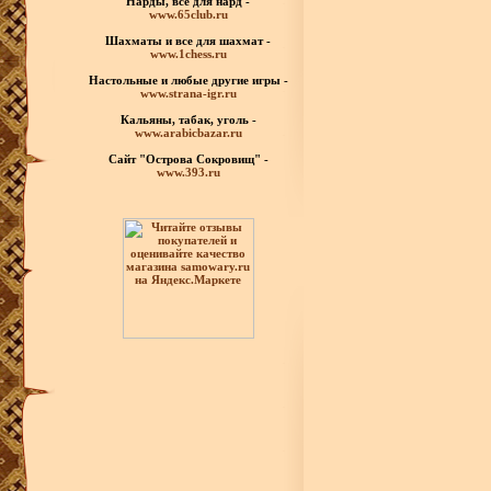
Нарды, все для нард -
www.65club.ru
Шахматы
и все для шахмат -
www.1chess.ru
Настольные и любые
другие игры -
www.strana-igr.ru
Кальяны, табак, уголь -
www.arabicbazar.ru
Сайт "Острова Сокровищ" -
www.393.ru