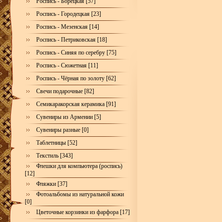
Роспись - Борецкая [57]
Роспись - Городецкая [23]
Роспись - Мезенская [14]
Роспись - Петриковская [18]
Роспись - Синяя по серебру [75]
Роспись - Сюжетная [11]
Роспись - Чёрная по золоту [62]
Свечи подарочные [82]
Семикаракорская керамика [91]
Сувениры из Армении [5]
Сувениры разные [0]
Таблетницы [52]
Текстиль [343]
Флешки для компьютера (роспись)
[12]
Фляжки [37]
Фотоальбомы из натуральной кожи
[0]
Цветочные корзинки из фарфора [17]