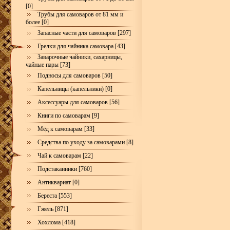
[0]
Трубы для самоваров от 81 мм и
более [0]
Запасные части для самоваров [297]
Грелки для чайника самовара [43]
Заварочные чайники, сахарницы,
чайные пары [73]
Подносы для самоваров [50]
Капельницы (капельники) [0]
Аксессуары для самоваров [56]
Книги по самоварам [9]
Мёд к самоварам [33]
Средства по уходу за самоварами [8]
Чай к самоварам [22]
Подстаканники [760]
Антиквариат [0]
Береста [553]
Гжель [871]
Хохлома [418]