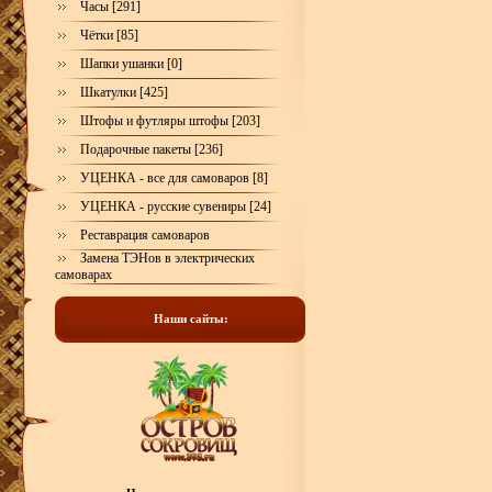
Часы [291]
Чётки [85]
Шапки ушанки [0]
Шкатулки [425]
Штофы и футляры штофы [203]
Подарочные пакеты [236]
УЦЕНКА - все для самоваров [8]
УЦЕНКА - русские сувениры [24]
Реставрация самоваров
Замена ТЭНов в электрических
самоварах
Наши сайты: