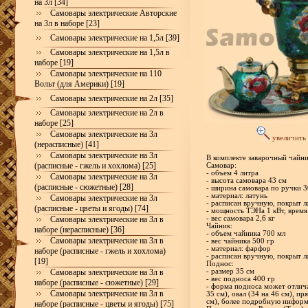
на 3л [34]
Самовары электрические Авторские
на 3л в наборе [23]
Самовары электрические на 1,5л [39]
Самовары электрические на 1,5л в
наборе [19]
Самовары электрические на 110
Вольт (для Америки) [19]
Самовары электрические на 2л [35]
Самовары электрические на 2л в
наборе [25]
Самовары электрические на 3л
увеличить
(нерасписные) [41]
Самовары электрические на 3л
В комплекте заварочный чайн
(расписные - гжель и хохлома) [25]
Самовар:
- объем 4 литра
Самовары электрические на 3л
- высота самовара 43 см
(расписные - сюжетные) [28]
- ширина самовара по ручки 3
- материал: латунь
Самовары электрические на 3л
- расписан вручную, покрыт л
(расписные - цветы и ягоды) [74]
- мощность ТЭНа 1 кВт, время
Самовары электрические на 3л в
- вес самовара 2,6 кг
Чайник:
наборе (нерасписные) [36]
- объем чайника 700 мл
Самовары электрические на 3л в
- вес чайника 500 гр
- материал: фарфор
наборе (расписные - гжель и хохлома)
- расписан вручную, покрыт л
[19]
Поднос:
Самовары электрические на 3л в
- размер 35 см
- вес подноса 400 гр
наборе (расписные - сюжетные) [29]
- форма подноса может отлич
Самовары электрические на 3л в
35 см), овал (34 на 46 см), пр
см), более подробную инфор
наборе (расписные - цветы и ягоды) [75]