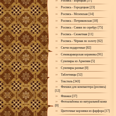
Роспись - Борецкая [57]
Роспись - Городецкая [23]
Роспись - Мезенская [14]
Роспись - Петриковская [18]
Роспись - Синяя по серебру [75]
Роспись - Сюжетная [11]
Роспись - Чёрная по золоту [62]
Свечи подарочные [82]
Семикаракорская керамика [91]
Сувениры из Армении [5]
Сувениры разные [0]
Таблетницы [52]
Текстиль [343]
Флешки для компьютера (роспись)
[12]
Фляжки [37]
Фотоальбомы из натуральной кожи
[0]
Цветочные корзинки из фарфора [17]