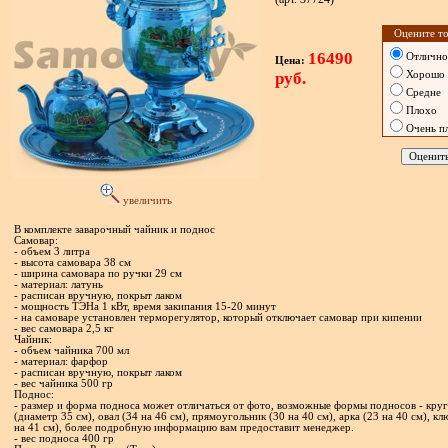
Оцените то
16490
Отлично
Цена:
руб.
Хорошо
Средне
Плохо
Очень п
увеличить
В комплекте заварочный чайник и поднос
Самовар:
- объем 3 литра
- высота самовара 38 см
- ширина самовара по ручки 29 см
- материал: латунь
- расписан вручную, покрыт лаком
- мощность ТЭНа 1 кВт, время закипания 15-20 минут
- на самоваре установлен терморегулятор, который отключает самовар при кипении
- вес самовара 2,5 кг
Чайник:
- объем чайника 700 мл
- материал: фарфор
- расписан вручную, покрыт лаком
- вес чайника 500 гр
Поднос:
- размер и форма подноса может отличаться от фото, возможные формы подносов - круг
(диаметр 35 см), овал (34 на 46 см), прямоугольник (30 на 40 см), арка (23 на 40 см), кл
на 41 см), более подробную информацию вам предоставит менеджер.
- вес подноса 400 гр