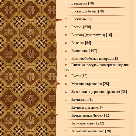
Балалайки [70]
Блоки для бумаг [70]
Блокноты [5]
Брелки [658]
В поход (мультитулы) [16]
Валенки [84]
Визитницы [167]
Высокообъёмные панорамы [8]
Глиняная посуда - гончарные изделия
[86]
Гусли [12]
Женские украшения [28]
Заготовки под роспись (разные) [38]
Зажигалки [15]
Зажимы для денег [7]
Замки, замки Любви [12]
Записные книги [232]
Зеркальца карманные [28]