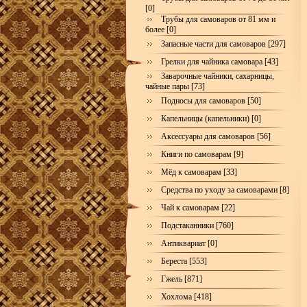
[0]
Трубы для самоваров от 81 мм и
более [0]
Запасные части для самоваров [297]
Грелки для чайника самовара [43]
Заварочные чайники, сахарницы,
чайные пары [73]
Подносы для самоваров [50]
Капельницы (капельники) [0]
Аксессуары для самоваров [56]
Книги по самоварам [9]
Мёд к самоварам [33]
Средства по уходу за самоварами [8]
Чай к самоварам [22]
Подстаканники [760]
Антиквариат [0]
Береста [553]
Гжель [871]
Хохлома [418]