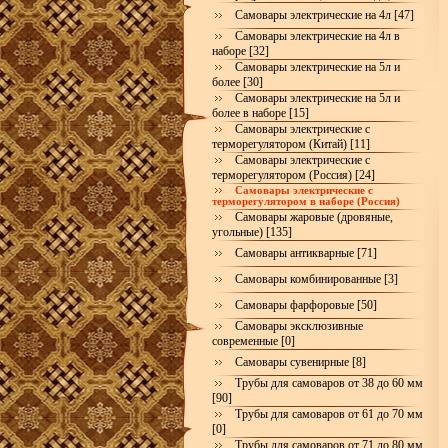
Самовары электрические на 4л [47]
Самовары электрические на 4л в
наборе [32]
Самовары электрические на 5л и
более [30]
Самовары электрические на 5л и
более в наборе [15]
Самовары электрические с
терморегулятором (Китай) [11]
Самовары электрические с
терморегулятором (Россия) [24]
Самовары электрические с
терморегулятором в наборе (Россия)
Самовары жаровые (дровяные,
угольные) [135]
Самовары антикварные [71]
Самовары комбинированные [3]
Самовары фарфоровые [50]
Самовары эксклюзивные
современные [0]
Самовары сувенирные [8]
Трубы для самоваров от 38 до 60 мм
[90]
Трубы для самоваров от 61 до 70 мм
[0]
Трубы для самоваров от 71 до 80 мм