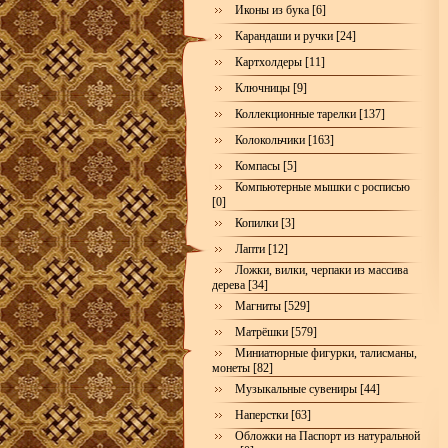
Иконы из бука [6]
Карандаши и ручки [24]
Картхолдеры [11]
Ключницы [9]
Коллекционные тарелки [137]
Колокольчики [163]
Компасы [5]
Компьютерные мышки с росписью
[0]
Копилки [3]
Лапти [12]
Ложки, вилки, черпаки из массива
дерева [34]
Магниты [529]
Матрёшки [579]
Миниатюрные фигурки, талисманы,
монеты [82]
Музыкальные сувениры [44]
Наперстки [63]
Обложки на Паспорт из натуральной