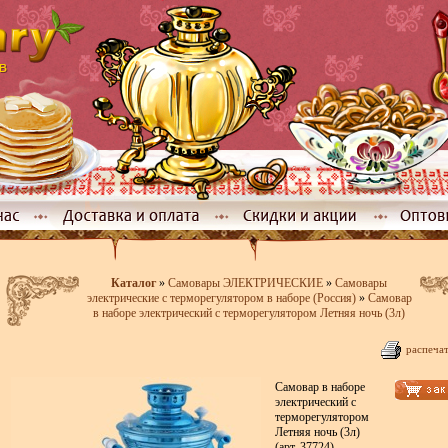
Каталог
»
Самовары ЭЛЕКТРИЧЕСКИЕ
»
Самовары
электрические с терморегулятором в наборе (Россия)
»
Самовар
в наборе электрический с терморегулятором Летняя ночь (3л)
распечат
Самовар в наборе
электрический с
терморегулятором
Летняя ночь (3л)
(арт. 37724)