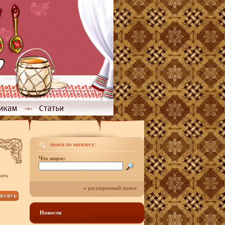
поиск по каталогу:
Что ищем:
ать
»
расширенный поиск
Новости