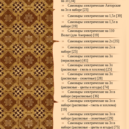
на 3л [34]
Самовары электрические Авторские
на 3л в наборе [23]
Самовары электрические на 1,5л [39]
Самовары электрические на 1,5л в
наборе [19]
Самовары электрические на 110
Вольт (для Америки) [19]
Самовары электрические на 2л [35]
Самовары электрические на 2л в
наборе [25]
Самовары электрические на 3л
(нерасписные) [41]
Самовары электрические на 3л
(расписные - гжель и хохлома) [25]
Самовары электрические на 3л
(расписные - сюжетные) [28]
Самовары электрические на 3л
(расписные - цветы и ягоды) [74]
Самовары электрические на 3л в
наборе (нерасписные) [36]
Самовары электрические на 3л в
наборе (расписные - гжель и хохлома)
[19]
Самовары электрические на 3л в
наборе (расписные - сюжетные) [29]
Самовары электрические на 3л в
наборе (расписные - цветы и ягоды) [75]