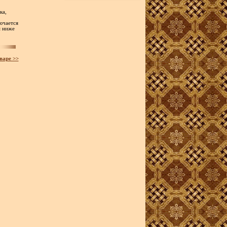
ка,
ючается
м ниже
варе >>