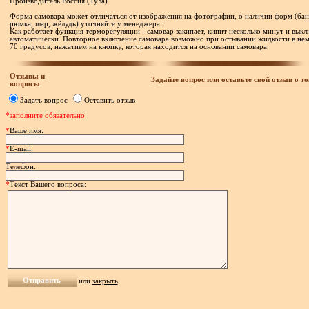
Производитель Россия (Тула)
Форма самовара может отличаться от изображения на фотографии, о наличии форм (бан
рюмка, шар, жёлудь) уточняйте у менеджера.
Как работает функция терморегуляции - самовар закипает, кипит несколько минут и выкл
автоматически. Повторное включение самовара возможно при остывании жидкости в нё
70 градусов, нажатием на кнопку, которая находится на основании самовара.
Отзывы и
Задайте вопрос или оставьте свой отзыв о то
вопросы
Задать вопрос
Оставить отзыв
*заполните обязательно
*
Ваше имя:
*
E-mail:
Телефон:
*
Текст Вашего вопроса:
или
закрыть