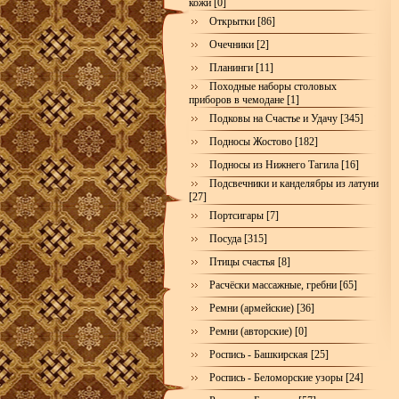
кожи [0]
Открытки [86]
Очечники [2]
Планинги [11]
Походные наборы столовых
приборов в чемодане [1]
Подковы на Счастье и Удачу [345]
Подносы Жостово [182]
Подносы из Нижнего Тагила [16]
Подсвечники и канделябры из латуни
[27]
Портсигары [7]
Посуда [315]
Птицы счастья [8]
Расчёски массажные, гребни [65]
Ремни (армейские) [36]
Ремни (авторские) [0]
Роспись - Башкирская [25]
Роспись - Беломорские узоры [24]