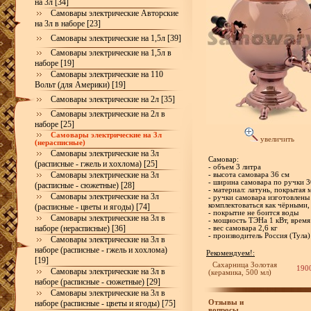
на 3л [34]
Самовары электрические Авторские
на 3л в наборе [23]
Самовары электрические на 1,5л [39]
Самовары электрические на 1,5л в
наборе [19]
Самовары электрические на 110
Вольт (для Америки) [19]
Самовары электрические на 2л [35]
Самовары электрические на 2л в
наборе [25]
Самовары электрические на 3л
увеличить
(нерасписные)
Самовары электрические на 3л
Самовар:
(расписные - гжель и хохлома) [25]
- объем 3 литра
Самовары электрические на 3л
- высота самовара 36 см
- ширина самовара по ручки 3
(расписные - сюжетные) [28]
- материал: латунь, покрытая 
Самовары электрические на 3л
- ручки самовара изготовлены
комплектоваться как чёрными,
(расписные - цветы и ягоды) [74]
- покрытие не боится воды
Самовары электрические на 3л в
- мощность ТЭНа 1 кВт, время
наборе (нерасписные) [36]
- вес самовара 2,6 кг
- производитель Россия (Тула)
Самовары электрические на 3л в
наборе (расписные - гжель и хохлома)
Рекомендуем!:
[19]
Сахарница Золотая
190
Самовары электрические на 3л в
(керамика, 500 мл)
наборе (расписные - сюжетные) [29]
Самовары электрические на 3л в
Отзывы и
наборе (расписные - цветы и ягоды) [75]
вопросы