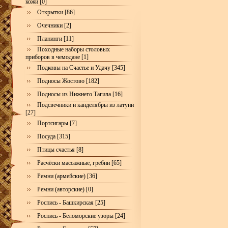
кожи [0]
Открытки [86]
Очечники [2]
Планинги [11]
Походные наборы столовых
приборов в чемодане [1]
Подковы на Счастье и Удачу [345]
Подносы Жостово [182]
Подносы из Нижнего Тагила [16]
Подсвечники и канделябры из латуни
[27]
Портсигары [7]
Посуда [315]
Птицы счастья [8]
Расчёски массажные, гребни [65]
Ремни (армейские) [36]
Ремни (авторские) [0]
Роспись - Башкирская [25]
Роспись - Беломорские узоры [24]