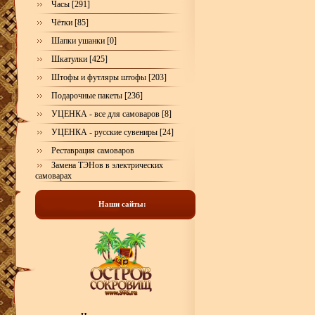
Часы [291]
Чётки [85]
Шапки ушанки [0]
Шкатулки [425]
Штофы и футляры штофы [203]
Подарочные пакеты [236]
УЦЕНКА - все для самоваров [8]
УЦЕНКА - русские сувениры [24]
Реставрация самоваров
Замена ТЭНов в электрических
самоварах
Наши сайты: