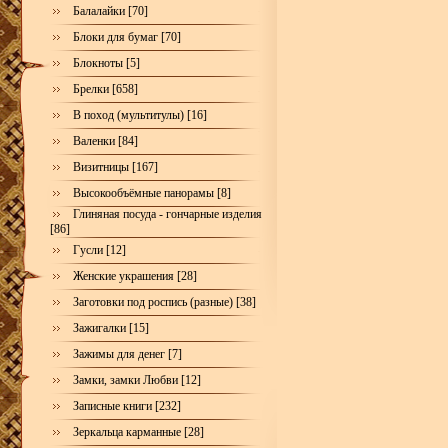
Балалайки [70]
Блоки для бумаг [70]
Блокноты [5]
Брелки [658]
В поход (мультитулы) [16]
Валенки [84]
Визитницы [167]
Высокообъёмные панорамы [8]
Глиняная посуда - гончарные изделия
[86]
Гусли [12]
Женские украшения [28]
Заготовки под роспись (разные) [38]
Зажигалки [15]
Зажимы для денег [7]
Замки, замки Любви [12]
Записные книги [232]
Зеркальца карманные [28]