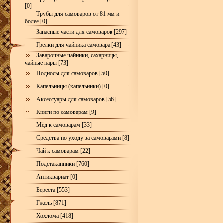
[0]
Трубы для самоваров от 81 мм и
более [0]
Запасные части для самоваров [297]
Грелки для чайника самовара [43]
Заварочные чайники, сахарницы,
чайные пары [73]
Подносы для самоваров [50]
Капельницы (капельники) [0]
Аксессуары для самоваров [56]
Книги по самоварам [9]
Мёд к самоварам [33]
Средства по уходу за самоварами [8]
Чай к самоварам [22]
Подстаканники [760]
Антиквариат [0]
Береста [553]
Гжель [871]
Хохлома [418]