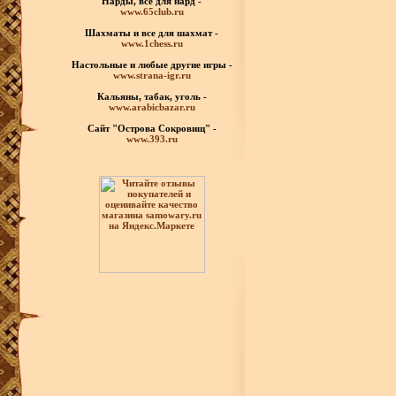
Нарды, все для нард -
www.65club.ru
Шахматы
и все для шахмат -
www.1chess.ru
Настольные и любые
другие игры -
www.strana-igr.ru
Кальяны, табак, уголь -
www.arabicbazar.ru
Сайт "Острова Сокровищ" -
www.393.ru