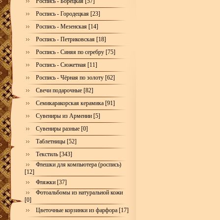
Роспись - Борецкая [57]
Роспись - Городецкая [23]
Роспись - Мезенская [14]
Роспись - Петриковская [18]
Роспись - Синяя по серебру [75]
Роспись - Сюжетная [11]
Роспись - Чёрная по золоту [62]
Свечи подарочные [82]
Семикаракорская керамика [91]
Сувениры из Армении [5]
Сувениры разные [0]
Таблетницы [52]
Текстиль [343]
Флешки для компьютера (роспись)
[12]
Фляжки [37]
Фотоальбомы из натуральной кожи
[0]
Цветочные корзинки из фарфора [17]