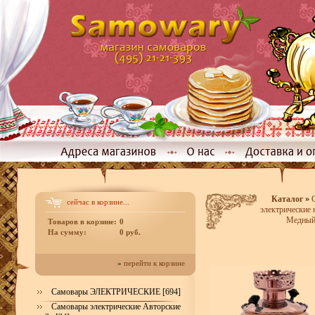
Каталог
»
сейчас в корзине...
электрические 
Медный 
Товаров в корзине:
0
На сумму:
0 руб.
»
перейти к корзине
Самовары ЭЛЕКТРИЧЕСКИЕ [694]
Самовары электрические Авторские