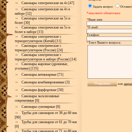
Самовары электрические на 4л [47]
Задать вопрос
Оставит
Самовары электрические на 4л в
*заполните обязательно
наборе [32]
Самовары электрические на 5л и
*
Ваше имя:
более [30]
Самовары электрические на 5л и
*
E-mail:
более в наборе [15]
Телефон:
Самовары электрические с
терморегулятором (Китай) [11]
*
Текст Вашего вопроса:
Самовары электрические с
терморегулятором (Россия) [24]
Самовары электрические с
терморегулятором в наборе (Россия) [14]
Самовары жаровые (дровяные,
угольные) [135]
Самовары антикварные [71]
Самовары комбинированные [3]
или
закры
Самовары фарфоровые [50]
Самовары эксклюзивные
современные [0]
Самовары сувенирные [8]
Трубы для самоваров от 38 до 60 мм
[90]
Трубы для самоваров от 61 до 70 мм
[0]
Трубы для самоваров от 71 до 80 мм