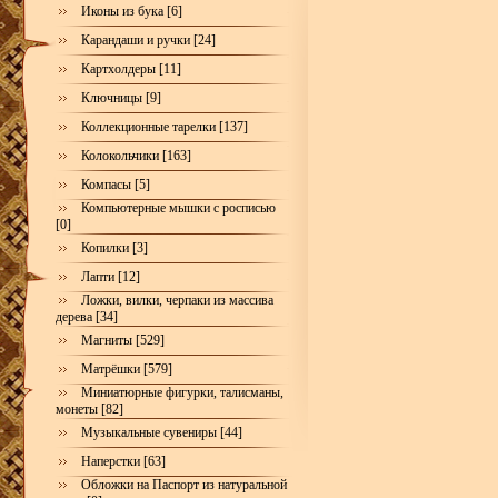
Иконы из бука [6]
Карандаши и ручки [24]
Картхолдеры [11]
Ключницы [9]
Коллекционные тарелки [137]
Колокольчики [163]
Компасы [5]
Компьютерные мышки с росписью
[0]
Копилки [3]
Лапти [12]
Ложки, вилки, черпаки из массива
дерева [34]
Магниты [529]
Матрёшки [579]
Миниатюрные фигурки, талисманы,
монеты [82]
Музыкальные сувениры [44]
Наперстки [63]
Обложки на Паспорт из натуральной