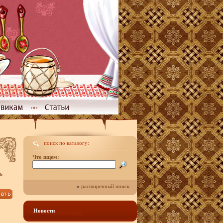
поиск по каталогу:
Что ищем:
ь
»
расширенный поиск
Новости