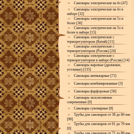
Самовары электрические на 4л [47]
Самовары электрические на 4л в
наборе [32]
Самовары электрические на 5л и
более [30]
Самовары электрические на 5л и
более в наборе [15]
Самовары электрические с
терморегулятором (Китай) [11]
Самовары электрические с
терморегулятором (Россия) [24]
Самовары электрические с
терморегулятором в наборе (Россия) [14]
Самовары жаровые (дровяные,
угольные) [135]
Самовары антикварные [71]
Самовары комбинированные [3]
Самовары фарфоровые [50]
Самовары эксклюзивные
современные [0]
Самовары сувенирные [8]
Трубы для самоваров от 38 до 60 мм
[90]
Трубы для самоваров от 61 до 70 мм
[0]
Трубы для самоваров от 71 до 80 мм