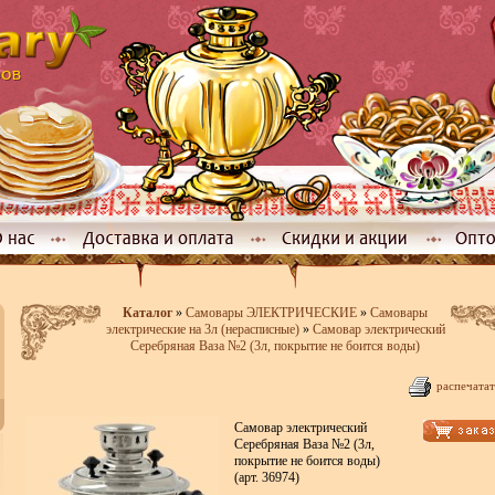
Каталог
»
Самовары ЭЛЕКТРИЧЕСКИЕ
»
Самовары
электрические на 3л (нерасписные)
»
Самовар электрический
Серебряная Ваза №2 (3л, покрытие не боится воды)
распечатат
Самовар электрический
Серебряная Ваза №2 (3л,
покрытие не боится воды)
(арт. 36974)