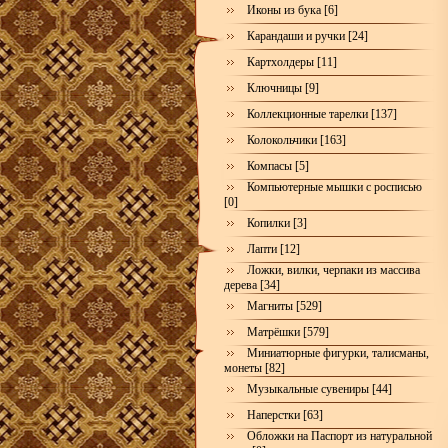
Иконы из бука [6]
Карандаши и ручки [24]
Картхолдеры [11]
Ключницы [9]
Коллекционные тарелки [137]
Колокольчики [163]
Компасы [5]
Компьютерные мышки с росписью
[0]
Копилки [3]
Лапти [12]
Ложки, вилки, черпаки из массива
дерева [34]
Магниты [529]
Матрёшки [579]
Миниатюрные фигурки, талисманы,
монеты [82]
Музыкальные сувениры [44]
Наперстки [63]
Обложки на Паспорт из натуральной