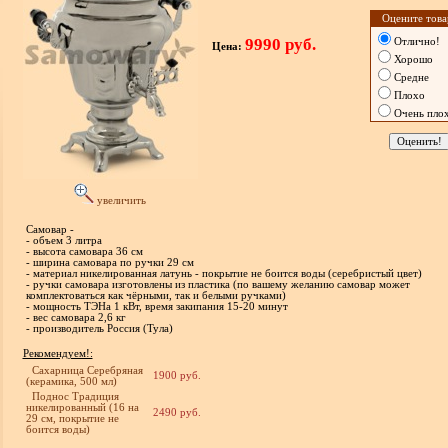
Оцените това
9990 руб.
Отлично!
Цена:
Хорошо
Средне
Плохо
Очень пло
увеличить
Самовар -
- объем 3 литра
- высота самовара 36 см
- ширина самовара по ручки 29 см
- материал никелированная латунь - покрытие не боится воды (серебристый цвет)
- ручки самовара изготовлены из пластика (по вашему желанию самовар может
комплектоваться как чёрными, так и белыми ручками)
- мощность ТЭНа 1 кВт, время закипания 15-20 минут
- вес самовара 2,6 кг
- производитель Россия (Тула)
Рекомендуем!:
Сахарница Серебряная
1900 руб.
(керамика, 500 мл)
Поднос Традиция
никелированный (16 на
2490 руб.
29 см, покрытие не
боится воды)