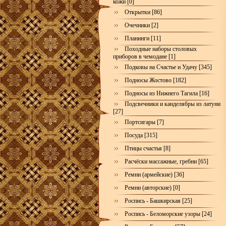
кожи [0]
Открытки [86]
Очечники [2]
Планинги [11]
Походные наборы столовых
приборов в чемодане [1]
Подковы на Счастье и Удачу [345]
Подносы Жостово [182]
Подносы из Нижнего Тагила [16]
Подсвечники и канделябры из латуни
[27]
Портсигары [7]
Посуда [315]
Птицы счастья [8]
Расчёски массажные, гребни [65]
Ремни (армейские) [36]
Ремни (авторские) [0]
Роспись - Башкирская [25]
Роспись - Беломорские узоры [24]