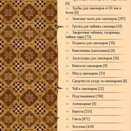
[0]
Трубы для самоваров от 81 мм и
более [0]
Запасные части для самоваров [297]
Грелки для чайника самовара [43]
Заварочные чайники, сахарницы,
чайные пары [73]
Подносы для самоваров [50]
Капельницы (капельники) [0]
Аксессуары для самоваров [56]
Книги по самоварам [9]
Мёд к самоварам [33]
Средства по уходу за самоварами [8]
Чай к самоварам [22]
Подстаканники [760]
Антиквариат [0]
Береста [553]
Гжель [871]
Хохлома [418]