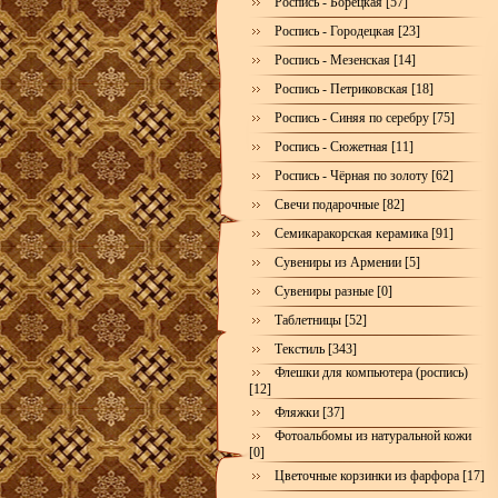
Роспись - Борецкая [57]
Роспись - Городецкая [23]
Роспись - Мезенская [14]
Роспись - Петриковская [18]
Роспись - Синяя по серебру [75]
Роспись - Сюжетная [11]
Роспись - Чёрная по золоту [62]
Свечи подарочные [82]
Семикаракорская керамика [91]
Сувениры из Армении [5]
Сувениры разные [0]
Таблетницы [52]
Текстиль [343]
Флешки для компьютера (роспись)
[12]
Фляжки [37]
Фотоальбомы из натуральной кожи
[0]
Цветочные корзинки из фарфора [17]