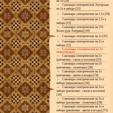
на 3л [34]
Самовары электрические Авторские
на 3л в наборе [23]
Самовары электрические на 1,5л [39]
Самовары электрические на 1,5л в
наборе [19]
Самовары электрические на 110
Вольт (для Америки) [19]
Самовары электрические на 2л [35]
Самовары электрические на 2л в
наборе [25]
Самовары электрические на 3л
(нерасписные)
Самовары электрические на 3л
(расписные - гжель и хохлома) [25]
Самовары электрические на 3л
(расписные - сюжетные) [28]
Самовары электрические на 3л
(расписные - цветы и ягоды) [74]
Самовары электрические на 3л в
наборе (нерасписные) [36]
Самовары электрические на 3л в
наборе (расписные - гжель и хохлома)
[19]
Самовары электрические на 3л в
наборе (расписные - сюжетные) [29]
Самовары электрические на 3л в
наборе (расписные - цветы и ягоды) [75]