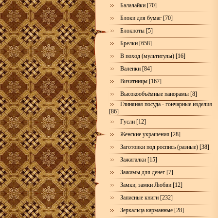
Балалайки [70]
Блоки для бумаг [70]
Блокноты [5]
Брелки [658]
В поход (мультитулы) [16]
Валенки [84]
Визитницы [167]
Высокообъёмные панорамы [8]
Глиняная посуда - гончарные изделия
[86]
Гусли [12]
Женские украшения [28]
Заготовки под роспись (разные) [38]
Зажигалки [15]
Зажимы для денег [7]
Замки, замки Любви [12]
Записные книги [232]
Зеркальца карманные [28]