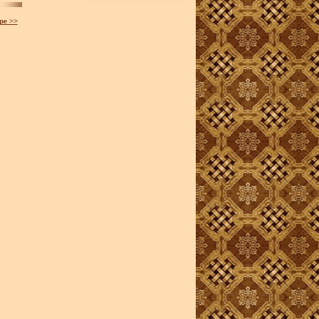
ре >>