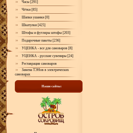
Часы [291]
Чётки [85]
Шапки ушанки [0]
Шкатулки [425]
Штофы и футляры штофы [203]
Подарочные пакеты [236]
УЦЕНКА - все для самоваров [8]
УЦЕНКА - русские сувениры [24]
Реставрация самоваров
Замена ТЭНов в электрических
самоварах
Наши сайты: