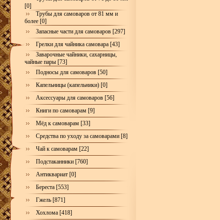
[0]
Трубы для самоваров от 81 мм и
более [0]
Запасные части для самоваров [297]
Грелки для чайника самовара [43]
Заварочные чайники, сахарницы,
чайные пары [73]
Подносы для самоваров [50]
Капельницы (капельники) [0]
Аксессуары для самоваров [56]
Книги по самоварам [9]
Мёд к самоварам [33]
Средства по уходу за самоварами [8]
Чай к самоварам [22]
Подстаканники [760]
Антиквариат [0]
Береста [553]
Гжель [871]
Хохлома [418]