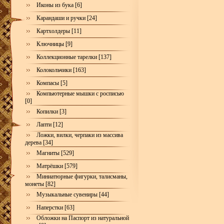
Иконы из бука [6]
Карандаши и ручки [24]
Картхолдеры [11]
Ключницы [9]
Коллекционные тарелки [137]
Колокольчики [163]
Компасы [5]
Компьютерные мышки с росписью
[0]
Копилки [3]
Лапти [12]
Ложки, вилки, черпаки из массива
дерева [34]
Магниты [529]
Матрёшки [579]
Миниатюрные фигурки, талисманы,
монеты [82]
Музыкальные сувениры [44]
Наперстки [63]
Обложки на Паспорт из натуральной