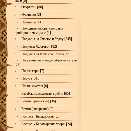
кожи [0]
Открытки [86]
Очечники [2]
Планинги [11]
Походные наборы столовых
приборов в чемодане [1]
Подковы на Счастье и Удачу [345]
Подносы Жостово [182]
Подносы из Нижнего Тагила [16]
Подсвечники и канделябры из латуни
[27]
Портсигары [7]
Посуда [315]
Птицы счастья [8]
Расчёски массажные, гребни [65]
Ремни (армейские) [36]
Ремни (авторские) [0]
Роспись - Башкирская [25]
Роспись - Беломорские узоры [24]