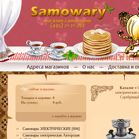
Каталог
»
сейчас в корзине...
электрические 
Серебряный
Товаров в корзине:
0
На сумму:
0 руб.
»
перейти к корзине
Самовары ЭЛЕКТРИЧЕСКИЕ [694]
Самовары электрические Авторские