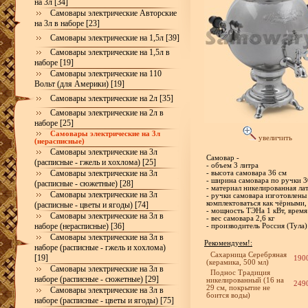
на 3л [34]
Самовары электрические Авторские
на 3л в наборе [23]
Самовары электрические на 1,5л [39]
Самовары электрические на 1,5л в
наборе [19]
Самовары электрические на 110
Вольт (для Америки) [19]
Самовары электрические на 2л [35]
Самовары электрические на 2л в
наборе [25]
Самовары электрические на 3л
увеличить
(нерасписные)
Самовары электрические на 3л
Самовар -
(расписные - гжель и хохлома) [25]
- объем 3 литра
Самовары электрические на 3л
- высота самовара 36 см
- ширина самовара по ручки 3
(расписные - сюжетные) [28]
- материал никелированная ла
Самовары электрические на 3л
- ручки самовара изготовлены
комплектоваться как чёрными,
(расписные - цветы и ягоды) [74]
- мощность ТЭНа 1 кВт, время
Самовары электрические на 3л в
- вес самовара 2,6 кг
наборе (нерасписные) [36]
- производитель Россия (Тула)
Самовары электрические на 3л в
Рекомендуем!:
наборе (расписные - гжель и хохлома)
Сахарница Серебряная
[19]
190
(керамика, 500 мл)
Самовары электрические на 3л в
Поднос Традиция
наборе (расписные - сюжетные) [29]
никелированный (16 на
249
29 см, покрытие не
Самовары электрические на 3л в
боится воды)
наборе (расписные - цветы и ягоды) [75]