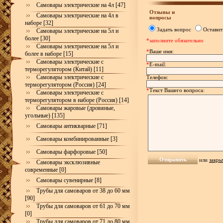
Самовары электрические на 4л [47]
Отзывы и
Самовары электрические на 4л в
вопросы
наборе [32]
Задать вопрос
Оставит
Самовары электрические на 5л и
более [30]
*заполните обязательно
Самовары электрические на 5л и
*
Ваше имя:
более в наборе [15]
Самовары электрические с
*
E-mail:
терморегулятором (Китай) [11]
Самовары электрические с
Телефон:
терморегулятором (Россия) [24]
*
Текст Вашего вопроса:
Самовары электрические с
терморегулятором в наборе (Россия) [14]
Самовары жаровые (дровяные,
угольные) [135]
Самовары антикварные [71]
Самовары комбинированные [3]
Самовары фарфоровые [50]
или
закры
Самовары эксклюзивные
современные [0]
Самовары сувенирные [8]
Трубы для самоваров от 38 до 60 мм
[90]
Трубы для самоваров от 61 до 70 мм
[0]
Трубы для самоваров от 71 до 80 мм