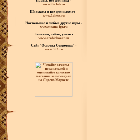
Нарды, все для нард -
www.65club.ru
Шахматы
и все для шахмат -
www.1chess.ru
Настольные и любые
другие игры -
www.strana-igr.ru
Кальяны, табак, уголь -
www.arabicbazar.ru
Сайт "Острова Сокровищ" -
www.393.ru