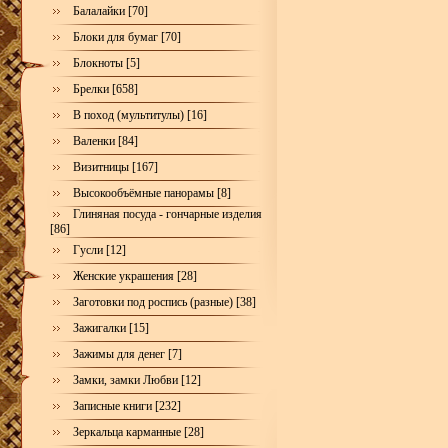
Балалайки [70]
Блоки для бумаг [70]
Блокноты [5]
Брелки [658]
В поход (мультитулы) [16]
Валенки [84]
Визитницы [167]
Высокообъёмные панорамы [8]
Глиняная посуда - гончарные изделия
[86]
Гусли [12]
Женские украшения [28]
Заготовки под роспись (разные) [38]
Зажигалки [15]
Зажимы для денег [7]
Замки, замки Любви [12]
Записные книги [232]
Зеркальца карманные [28]