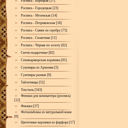
Роспись - Борецкая [57]
Роспись - Городецкая [23]
Роспись - Мезенская [14]
Роспись - Петриковская [18]
Роспись - Синяя по серебру [75]
Роспись - Сюжетная [11]
Роспись - Чёрная по золоту [62]
Свечи подарочные [82]
Семикаракорская керамика [91]
Сувениры из Армении [5]
Сувениры разные [0]
Таблетницы [52]
Текстиль [343]
Флешки для компьютера (роспись)
[12]
Фляжки [37]
Фотоальбомы из натуральной кожи
[0]
Цветочные корзинки из фарфора [17]