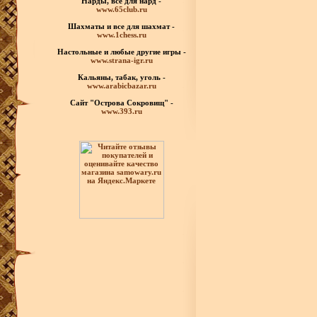
Нарды, все для нард -
www.65club.ru
Шахматы
и все для шахмат -
www.1chess.ru
Настольные и любые
другие игры -
www.strana-igr.ru
Кальяны, табак, уголь -
www.arabicbazar.ru
Сайт "Острова Сокровищ" -
www.393.ru