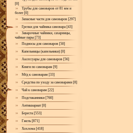
[0]
Трубы для самоваров от 81 мм и
более [0]
Запасные части для самоваров [297]
Грелки для чайника самовара [43]
Заварочные чайники, сахарницы,
чайные пары [73]
Подносы для самоваров [50]
Капельницы (капельники) [0]
Аксессуары для самоваров [56]
Книги по самоварам [9]
Мёд к самоварам [33]
Средства по уходу за самоварами [8]
Чай к самоварам [22]
Подстаканники [760]
Антиквариат [0]
Береста [553]
Гжель [871]
Хохлома [418]