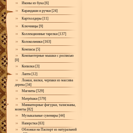
Иконы из бука [6]
Карандаши и ручки [24]
Картхолдеры [11]
Ключницы [9]
Коллекционные тарелки [137]
Колокольчики [163]
Компасы [5]
Компьютерные мышки с росписью
[0]
Копилки [3]
Лапти [12]
Ложки, вилки, черпаки из массива
дерева [34]
Магниты [529]
Матрёшки [579]
Миниатюрные фигурки, талисманы,
монеты [82]
Музыкальные сувениры [44]
Наперстки [63]
Обложки на Паспорт из натуральной