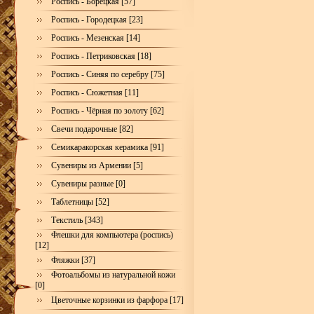
Роспись - Борецкая [57]
Роспись - Городецкая [23]
Роспись - Мезенская [14]
Роспись - Петриковская [18]
Роспись - Синяя по серебру [75]
Роспись - Сюжетная [11]
Роспись - Чёрная по золоту [62]
Свечи подарочные [82]
Семикаракорская керамика [91]
Сувениры из Армении [5]
Сувениры разные [0]
Таблетницы [52]
Текстиль [343]
Флешки для компьютера (роспись)
[12]
Фляжки [37]
Фотоальбомы из натуральной кожи
[0]
Цветочные корзинки из фарфора [17]