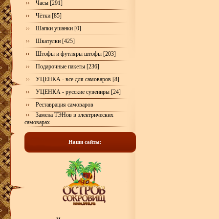
Часы [291]
Чётки [85]
Шапки ушанки [0]
Шкатулки [425]
Штофы и футляры штофы [203]
Подарочные пакеты [236]
УЦЕНКА - все для самоваров [8]
УЦЕНКА - русские сувениры [24]
Реставрация самоваров
Замена ТЭНов в электрических
самоварах
Наши сайты: