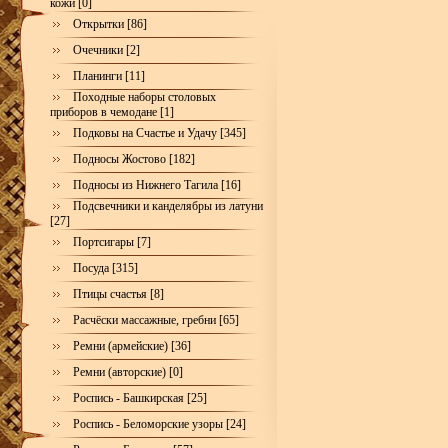
кожи [0]
Открытки [86]
Очечники [2]
Планинги [11]
Походные наборы столовых
приборов в чемодане [1]
Подковы на Счастье и Удачу [345]
Подносы Жостово [182]
Подносы из Нижнего Тагила [16]
Подсвечники и канделябры из латуни
[27]
Портсигары [7]
Посуда [315]
Птицы счастья [8]
Расчёски массажные, гребни [65]
Ремни (армейские) [36]
Ремни (авторские) [0]
Роспись - Башкирская [25]
Роспись - Беломорские узоры [24]