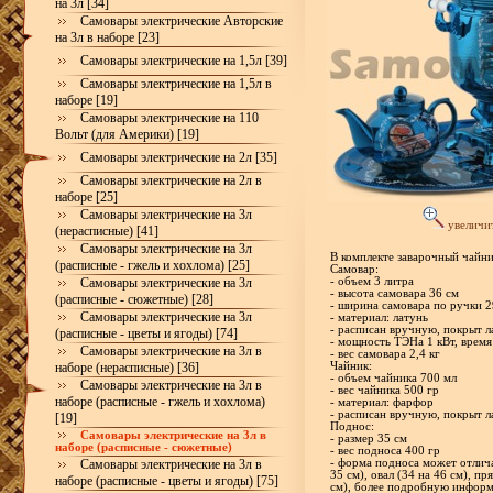
на 3л [34]
Самовары электрические Авторские
на 3л в наборе [23]
Самовары электрические на 1,5л [39]
Самовары электрические на 1,5л в
наборе [19]
Самовары электрические на 110
Вольт (для Америки) [19]
Самовары электрические на 2л [35]
Самовары электрические на 2л в
наборе [25]
Самовары электрические на 3л
увеличи
(нерасписные) [41]
Самовары электрические на 3л
В комплекте заварочный чайн
(расписные - гжель и хохлома) [25]
Самовар:
Самовары электрические на 3л
- объем 3 литра
- высота самовара 36 см
(расписные - сюжетные) [28]
- ширина самовара по ручки 2
Самовары электрические на 3л
- материал: латунь
- расписан вручную, покрыт л
(расписные - цветы и ягоды) [74]
- мощность ТЭНа 1 кВт, время
Самовары электрические на 3л в
- вес самовара 2,4 кг
наборе (нерасписные) [36]
Чайник:
- объем чайника 700 мл
Самовары электрические на 3л в
- вес чайника 500 гр
наборе (расписные - гжель и хохлома)
- материал: фарфор
- расписан вручную, покрыт л
[19]
Поднос:
Самовары электрические на 3л в
- размер 35 см
наборе (расписные - сюжетные)
- вес подноса 400 гр
Самовары электрические на 3л в
- форма подноса может отлич
35 см), овал (34 на 46 см), пр
наборе (расписные - цветы и ягоды) [75]
см), более подробную инфор