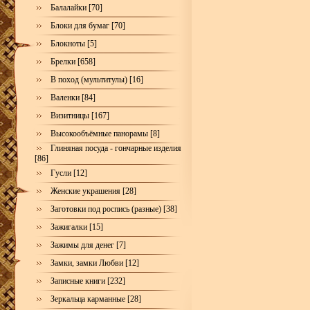
Балалайки [70]
Блоки для бумаг [70]
Блокноты [5]
Брелки [658]
В поход (мультитулы) [16]
Валенки [84]
Визитницы [167]
Высокообъёмные панорамы [8]
Глиняная посуда - гончарные изделия
[86]
Гусли [12]
Женские украшения [28]
Заготовки под роспись (разные) [38]
Зажигалки [15]
Зажимы для денег [7]
Замки, замки Любви [12]
Записные книги [232]
Зеркальца карманные [28]