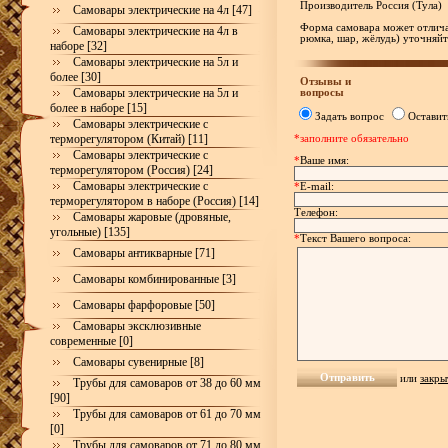
Производитель Россия (Тула)
Самовары электрические на 4л [47]
Форма самовара может отлича
Самовары электрические на 4л в
рюмка, шар, жёлудь) уточняйт
наборе [32]
Самовары электрические на 5л и
более [30]
Отзывы и
Самовары электрические на 5л и
вопросы
более в наборе [15]
Задать вопрос
Оставит
Самовары электрические с
терморегулятором (Китай) [11]
*заполните обязательно
Самовары электрические с
*
Ваше имя:
терморегулятором (Россия) [24]
Самовары электрические с
*
E-mail:
терморегулятором в наборе (Россия) [14]
Телефон:
Самовары жаровые (дровяные,
угольные) [135]
*
Текст Вашего вопроса:
Самовары антикварные [71]
Самовары комбинированные [3]
Самовары фарфоровые [50]
Самовары эксклюзивные
современные [0]
Самовары сувенирные [8]
или
закры
Трубы для самоваров от 38 до 60 мм
[90]
Трубы для самоваров от 61 до 70 мм
[0]
Трубы для самоваров от 71 до 80 мм