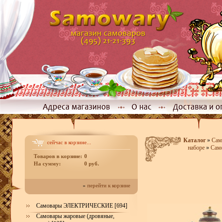
Каталог
»
Сам
сейчас в корзине...
наборе
»
Само
Товаров в корзине:
0
На сумму:
0 руб.
»
перейти к корзине
Самовары ЭЛЕКТРИЧЕСКИЕ [694]
Самовары жаровые (дровяные,