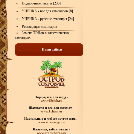
Подарочные пакеты [236]
УЦЕНКА - все для самоваров [8]
УЦЕНКА - русские сувениры [24]
Реставрация самоваров
Замена ТЭНов в электрических
самоварах
Наши сайты:
Нарды, все для нард -
www.65club.ru
Шахматы
и все для шахмат -
www.1chess.ru
Настольные и любые
другие игры -
www.strana-igr.ru
Кальяны, табак, уголь -
www.arabicbazar.ru