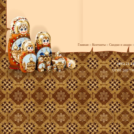
Главная
::
Контакты
::
Скидки и акции
:
(495) 21-2
zakaz@39
ОГРН: 508774