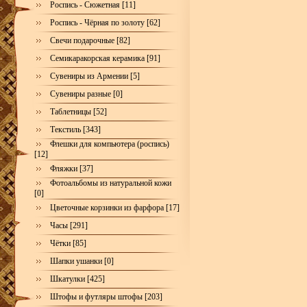
Роспись - Сюжетная [11]
Роспись - Чёрная по золоту [62]
Свечи подарочные [82]
Семикаракорская керамика [91]
Сувениры из Армении [5]
Сувениры разные [0]
Таблетницы [52]
Текстиль [343]
Флешки для компьютера (роспись)
[12]
Фляжки [37]
Фотоальбомы из натуральной кожи
[0]
Цветочные корзинки из фарфора [17]
Часы [291]
Чётки [85]
Шапки ушанки [0]
Шкатулки [425]
Штофы и футляры штофы [203]