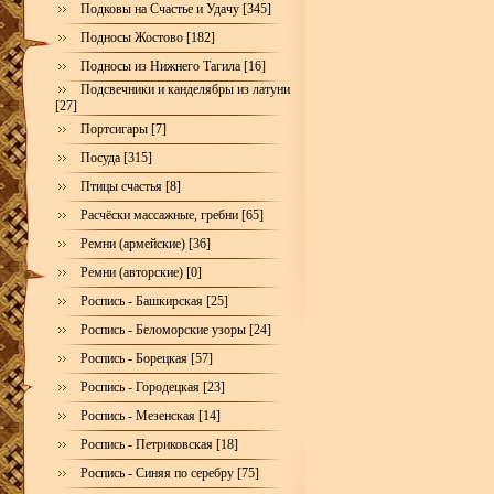
Подковы на Счастье и Удачу [345]
Подносы Жостово [182]
Подносы из Нижнего Тагила [16]
Подсвечники и канделябры из латуни
[27]
Портсигары [7]
Посуда [315]
Птицы счастья [8]
Расчёски массажные, гребни [65]
Ремни (армейские) [36]
Ремни (авторские) [0]
Роспись - Башкирская [25]
Роспись - Беломорские узоры [24]
Роспись - Борецкая [57]
Роспись - Городецкая [23]
Роспись - Мезенская [14]
Роспись - Петриковская [18]
Роспись - Синяя по серебру [75]