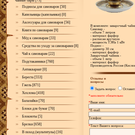
чайные пары [73]
Подносы для самоваров [50]
Капельницы (капельники) [0]
Аксессуары для самоваров [56]
В комплекте: заварочный чайн
Самовар -
Книги по самоварам [9]
- объем 7 литров
- материал: фарфор
Мёд к самоварам [33]
- расписан вручную
- мощность ТЭНа 1 кВт
Средства по уходу за самоварами [8]
Поднос -
- диаметр 30 см
- материал: фарфор
Чай к самоварам [22]
Заварочный чайник -
- объем 1 литр
Подстаканники [760]
- материал: фарфор
Производитель Россия (Кисло
Антиквариат [0]
Береста [553]
Отзывы и
вопросы
Гжель [871]
Задать вопрос
Оставит
Хохлома [418]
*заполните обязательно
Балалайки [70]
*
Ваше имя:
Блоки для бумаг [70]
*
E-mail:
Блокноты [5]
Телефон:
Брелки [658]
*
Текст Вашего вопроса:
В поход (мультитулы) [16]