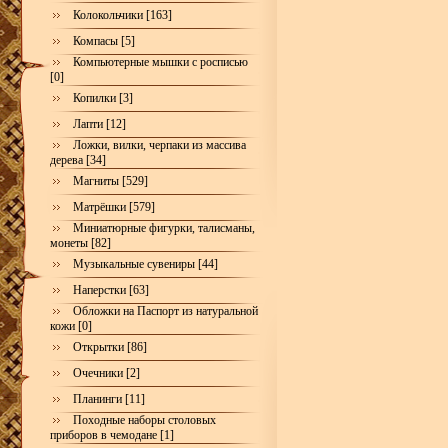
Колокольчики [163]
Компасы [5]
Компьютерные мышки с росписью
[0]
Копилки [3]
Лапти [12]
Ложки, вилки, черпаки из массива
дерева [34]
Магниты [529]
Матрёшки [579]
Миниатюрные фигурки, талисманы,
монеты [82]
Музыкальные сувениры [44]
Наперстки [63]
Обложки на Паспорт из натуральной
кожи [0]
Открытки [86]
Очечники [2]
Планинги [11]
Походные наборы столовых
приборов в чемодане [1]