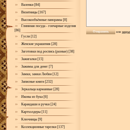
Валенки [84]
Визитницы [167]
Высокообъёмные панорамы [8]
Глиняная посуда - гончарные изделия
[86]
или
закры
Гусли [12]
Женские украшения [28]
Заготовки под роспись (разные) [38]
Зажигалки [15]
Зажимы для денег [7]
Замки, замки Любви [12]
Записные книги [232]
Зеркальца карманные [28]
Иконы из бука [6]
Карандаши и ручки [24]
Картхолдеры [11]
Ключницы [9]
Коллекционные тарелки [137]