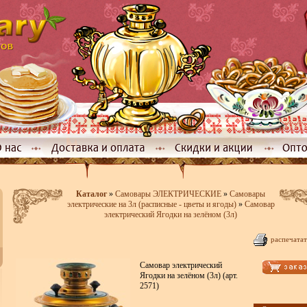
Каталог
»
Самовары ЭЛЕКТРИЧЕСКИЕ
»
Самовары
электрические на 3л (расписные - цветы и ягоды)
»
Самовар
электрический Ягодки на зелёном (3л)
распечатат
Самовар электрический
Ягодки на зелёном (3л) (арт.
2571)