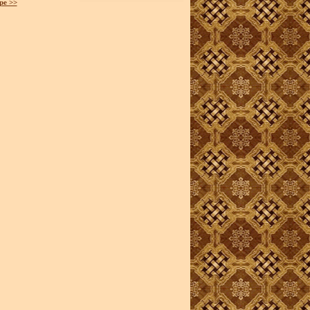
ре >>