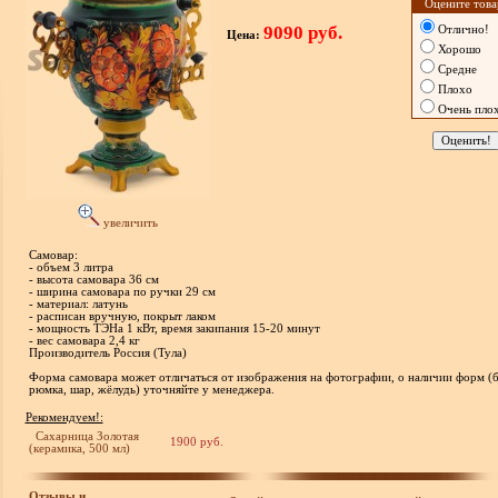
Оцените това
9090 руб.
Отлично!
Цена:
Хорошо
Средне
Плохо
Очень пло
увеличить
Самовар:
- объем 3 литра
- высота самовара 36 см
- ширина самовара по ручки 29 см
- материал: латунь
- расписан вручную, покрыт лаком
- мощность ТЭНа 1 кВт, время закипания 15-20 минут
- вес самовара 2,4 кг
Производитель Россия (Тула)
Форма самовара может отличаться от изображения на фотографии, о наличии форм (б
рюмка, шар, жёлудь) уточняйте у менеджера.
Рекомендуем!:
Сахарница Золотая
1900 руб.
(керамика, 500 мл)
Отзывы и