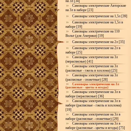
на 3л [34]
Самовары электрические Авторские
на 3л в наборе [23]
Самовары электрические на 1,5л [39]
Самовары электрические на 1,5л в
наборе [19]
Самовары электрические на 110
Вольт (для Америки) [19]
Самовары электрические на 2л [35]
Самовары электрические на 2л в
наборе [25]
Самовары электрические на 3л
(нерасписные) [41]
Самовары электрические на 3л
(расписные - гжель и хохлома) [25]
Самовары электрические на 3л
(расписные - сюжетные) [28]
Самовары электрические на 3л
(расписные - цветы и ягоды)
Самовары электрические на 3л в
наборе (нерасписные) [36]
Самовары электрические на 3л в
наборе (расписные - гжель и хохлома)
[19]
Самовары электрические на 3л в
наборе (расписные - сюжетные) [29]
Самовары электрические на 3л в
наборе (расписные - цветы и ягоды) [75]