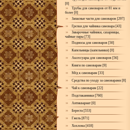
[0]
Трубы для самоваров от 81 мм и
более [0]
Запасные части для самоваров [297]
Грелки для чайника самовара [43]
Заварочные чайники, сахарницы,
чайные пары [73]
Подносы для самоваров [50]
Капельницы (капельники) [0]
Аксессуары для самоваров [56]
Книги по самоварам [9]
Мёд к самоварам [33]
Средства по уходу за самоварами [8]
Чай к самоварам [22]
Подстаканники [760]
Антиквариат [0]
Береста [553]
Гжель [871]
Хохлома [418]