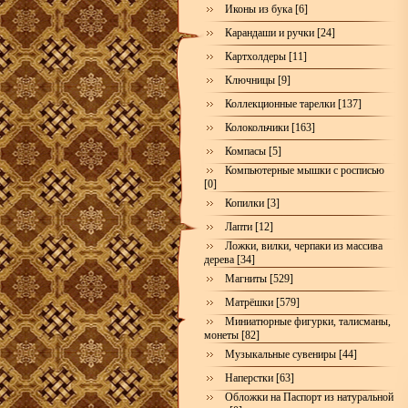
Иконы из бука [6]
Карандаши и ручки [24]
Картхолдеры [11]
Ключницы [9]
Коллекционные тарелки [137]
Колокольчики [163]
Компасы [5]
Компьютерные мышки с росписью
[0]
Копилки [3]
Лапти [12]
Ложки, вилки, черпаки из массива
дерева [34]
Магниты [529]
Матрёшки [579]
Миниатюрные фигурки, талисманы,
монеты [82]
Музыкальные сувениры [44]
Наперстки [63]
Обложки на Паспорт из натуральной