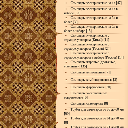
Самовары электрические на 4л [47]
Самовары электрические на 4л в
наборе [32]
Самовары электрические на 5л и
более [30]
Самовары электрические на 5л и
более в наборе [15]
Самовары электрические с
терморегулятором (Китай) [11]
Самовары электрические с
терморегулятором (Россия) [24]
Самовары электрические с
терморегулятором в наборе (Россия) [14]
Самовары жаровые (дровяные,
угольные) [135]
Самовары антикварные [71]
Самовары комбинированные [3]
Самовары фарфоровые [50]
Самовары эксклюзивные
современные [0]
Самовары сувенирные [8]
Трубы для самоваров от 38 до 60 мм
[90]
Трубы для самоваров от 61 до 70 мм
[0]
Трубы для самоваров от 71 до 80 мм