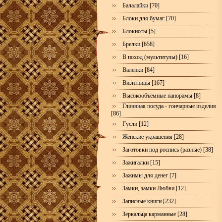
Балалайки [70]
Блоки для бумаг [70]
Блокноты [5]
Брелки [658]
В поход (мультитулы) [16]
Валенки [84]
Визитницы [167]
Высокообъёмные панорамы [8]
Глиняная посуда - гончарные изделия
[86]
Гусли [12]
Женские украшения [28]
Заготовки под роспись (разные) [38]
Зажигалки [15]
Зажимы для денег [7]
Замки, замки Любви [12]
Записные книги [232]
Зеркальца карманные [28]