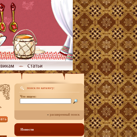
поиск по каталогу:
Что ищем:
ь
»
расширенный поиск
Новости