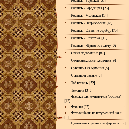
Роспись - Борецкая [57]
Роспись - Городецкая [23]
Роспись - Мезенская [14]
Роспись - Петриковская [18]
Роспись - Синяя по серебру [75]
Роспись - Сюжетная [11]
Роспись - Чёрная по золоту [62]
Свечи подарочные [82]
Семикаракорская керамика [91]
Сувениры из Армении [5]
Сувениры разные [0]
Таблетницы [52]
Текстиль [343]
Флешки для компьютера (роспись)
[12]
Фляжки [37]
Фотоальбомы из натуральной кожи
[0]
Цветочные корзинки из фарфора [17]