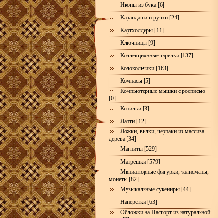
Иконы из бука [6]
Карандаши и ручки [24]
Картхолдеры [11]
Ключницы [9]
Коллекционные тарелки [137]
Колокольчики [163]
Компасы [5]
Компьютерные мышки с росписью
[0]
Копилки [3]
Лапти [12]
Ложки, вилки, черпаки из массива
дерева [34]
Магниты [529]
Матрёшки [579]
Миниатюрные фигурки, талисманы,
монеты [82]
Музыкальные сувениры [44]
Наперстки [63]
Обложки на Паспорт из натуральной