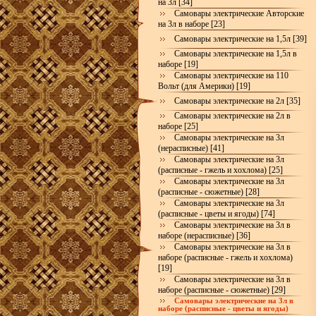
на 3л [34]
Самовары электрические Авторские
на 3л в наборе [23]
Самовары электрические на 1,5л [39]
Самовары электрические на 1,5л в
наборе [19]
Самовары электрические на 110
Вольт (для Америки) [19]
Самовары электрические на 2л [35]
Самовары электрические на 2л в
наборе [25]
Самовары электрические на 3л
(нерасписные) [41]
Самовары электрические на 3л
(расписные - гжель и хохлома) [25]
Самовары электрические на 3л
(расписные - сюжетные) [28]
Самовары электрические на 3л
(расписные - цветы и ягоды) [74]
Самовары электрические на 3л в
наборе (нерасписные) [36]
Самовары электрические на 3л в
наборе (расписные - гжель и хохлома)
[19]
Самовары электрические на 3л в
наборе (расписные - сюжетные) [29]
Самовары электрические на 3л в
наборе (расписные - цветы и ягоды)