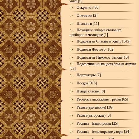
кожи [0]
Открытки [86]
Очечники [2]
Планинги [11]
Походные наборы столовых
приборов в чемодане [1]
Подковы на Счастье и Удачу [345]
Подносы Жостово [182]
Подносы из Нижнего Тагила [16]
Подсвечники и канделябры из латуни
[27]
Портсигары [7]
Посуда [315]
Птицы счастья [8]
Расчёски массажные, гребни [65]
Ремни (армейские) [36]
Ремни (авторские) [0]
Роспись - Башкирская [25]
Роспись - Беломорские узоры [24]