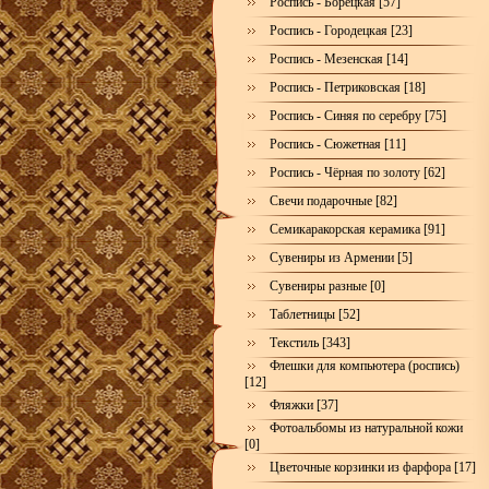
Роспись - Борецкая [57]
Роспись - Городецкая [23]
Роспись - Мезенская [14]
Роспись - Петриковская [18]
Роспись - Синяя по серебру [75]
Роспись - Сюжетная [11]
Роспись - Чёрная по золоту [62]
Свечи подарочные [82]
Семикаракорская керамика [91]
Сувениры из Армении [5]
Сувениры разные [0]
Таблетницы [52]
Текстиль [343]
Флешки для компьютера (роспись)
[12]
Фляжки [37]
Фотоальбомы из натуральной кожи
[0]
Цветочные корзинки из фарфора [17]