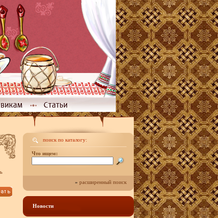
поиск по каталогу:
Что ищем:
ь
»
расширенный поиск
Новости