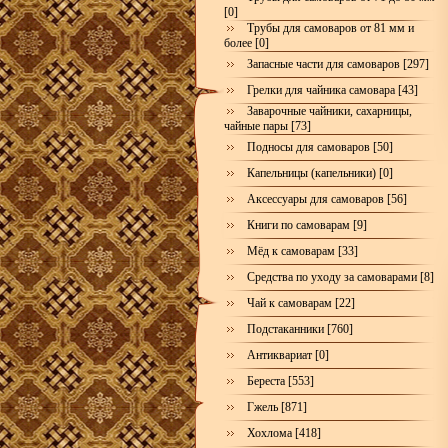
[0]
Трубы для самоваров от 81 мм и
более [0]
Запасные части для самоваров [297]
Грелки для чайника самовара [43]
Заварочные чайники, сахарницы,
чайные пары [73]
Подносы для самоваров [50]
Капельницы (капельники) [0]
Аксессуары для самоваров [56]
Книги по самоварам [9]
Мёд к самоварам [33]
Средства по уходу за самоварами [8]
Чай к самоварам [22]
Подстаканники [760]
Антиквариат [0]
Береста [553]
Гжель [871]
Хохлома [418]