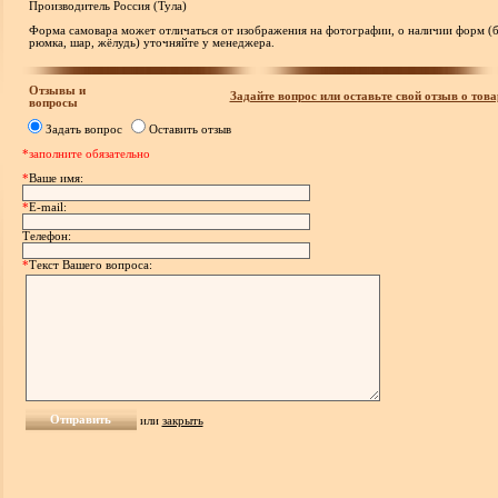
Производитель Россия (Тула)
Форма самовара может отличаться от изображения на фотографии, о наличии форм (б
рюмка, шар, жёлудь) уточняйте у менеджера.
Отзывы и
Задайте вопрос или оставьте свой отзыв о това
вопросы
Задать вопрос
Оставить отзыв
*заполните обязательно
*
Ваше имя:
*
E-mail:
Телефон:
*
Текст Вашего вопроса:
или
закрыть