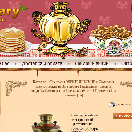
Каталог
»
Самовары ЭЛЕКТРИЧЕСКИЕ
»
Самовары
электрические на 3л в наборе (расписные - цветы и
ягоды)
»
Самовар в наборе электрический Цветочный на
золотом (3л)
распечатат
Самовар в наборе
электрический
Цветочный на
золотом (3л) (арт.