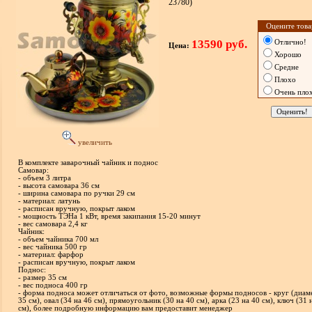
23780)
Оцените това
13590 руб.
Отлично!
Цена:
Хорошо
Средне
Плохо
Очень пло
увеличить
В комплекте заварочный чайник и поднос
Самовар:
- объем 3 литра
- высота самовара 36 см
- ширина самовара по ручки 29 см
- материал: латунь
- расписан вручную, покрыт лаком
- мощность ТЭНа 1 кВт, время закипания 15-20 минут
- вес самовара 2,4 кг
Чайник:
- объем чайника 700 мл
- вес чайника 500 гр
- материал: фарфор
- расписан вручную, покрыт лаком
Поднос:
- размер 35 см
- вес подноса 400 гр
- форма подноса может отличаться от фото, возможные формы подносов - круг (диам
35 см), овал (34 на 46 см), прямоугольник (30 на 40 см), арка (23 на 40 см), ключ (31 
см), более подробную информацию вам предоставит менеджер