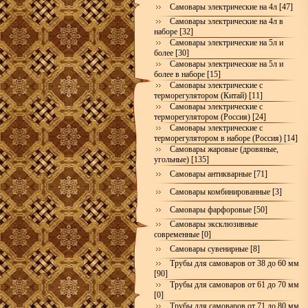
Самовары электрические на 4л [47]
Самовары электрические на 4л в
наборе [32]
Самовары электрические на 5л и
более [30]
Самовары электрические на 5л и
более в наборе [15]
Самовары электрические с
терморегулятором (Китай) [11]
Самовары электрические с
терморегулятором (Россия) [24]
Самовары электрические с
терморегулятором в наборе (Россия) [14]
Самовары жаровые (дровяные,
угольные) [135]
Самовары антикварные [71]
Самовары комбинированные [3]
Самовары фарфоровые [50]
Самовары эксклюзивные
современные [0]
Самовары сувенирные [8]
Трубы для самоваров от 38 до 60 мм
[90]
Трубы для самоваров от 61 до 70 мм
[0]
Трубы для самоваров от 71 до 80 мм