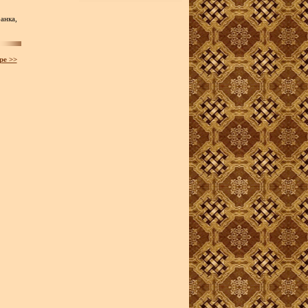
анка,
ре >>