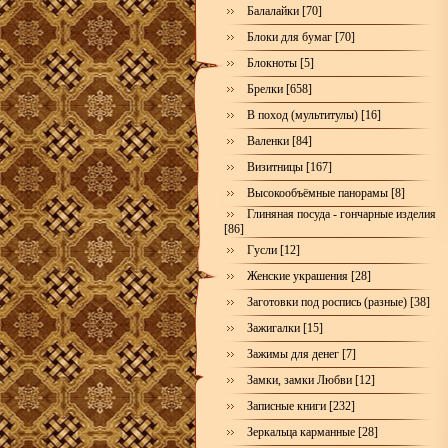
Балалайки [70]
Блоки для бумаг [70]
Блокноты [5]
Брелки [658]
В поход (мультитулы) [16]
Валенки [84]
Визитницы [167]
Высокообъёмные панорамы [8]
Глиняная посуда - гончарные изделия
[86]
Гусли [12]
Женские украшения [28]
Заготовки под роспись (разные) [38]
Зажигалки [15]
Зажимы для денег [7]
Замки, замки Любви [12]
Записные книги [232]
Зеркальца карманные [28]