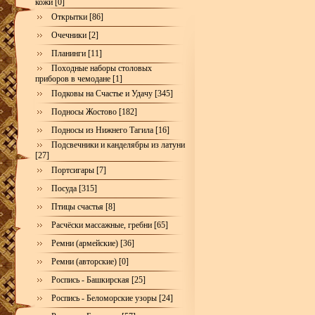
кожи [0]
Открытки [86]
Очечники [2]
Планинги [11]
Походные наборы столовых
приборов в чемодане [1]
Подковы на Счастье и Удачу [345]
Подносы Жостово [182]
Подносы из Нижнего Тагила [16]
Подсвечники и канделябры из латуни
[27]
Портсигары [7]
Посуда [315]
Птицы счастья [8]
Расчёски массажные, гребни [65]
Ремни (армейские) [36]
Ремни (авторские) [0]
Роспись - Башкирская [25]
Роспись - Беломорские узоры [24]