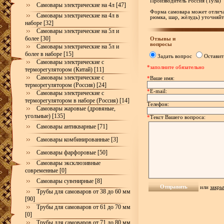
Производитель Россия (Тула)
Самовары электрические на 4л [47]
Форма самовара может отлича
Самовары электрические на 4л в
рюмка, шар, жёлудь) уточняйт
наборе [32]
Самовары электрические на 5л и
более [30]
Отзывы и
вопросы
Самовары электрические на 5л и
более в наборе [15]
Задать вопрос
Оставит
Самовары электрические с
*заполните обязательно
терморегулятором (Китай) [11]
Самовары электрические с
*
Ваше имя:
терморегулятором (Россия) [24]
*
E-mail:
Самовары электрические с
терморегулятором в наборе (Россия) [14]
Телефон:
Самовары жаровые (дровяные,
угольные) [135]
*
Текст Вашего вопроса:
Самовары антикварные [71]
Самовары комбинированные [3]
Самовары фарфоровые [50]
Самовары эксклюзивные
современные [0]
Самовары сувенирные [8]
или
закры
Трубы для самоваров от 38 до 60 мм
[90]
Трубы для самоваров от 61 до 70 мм
[0]
Трубы для самоваров от 71 до 80 мм