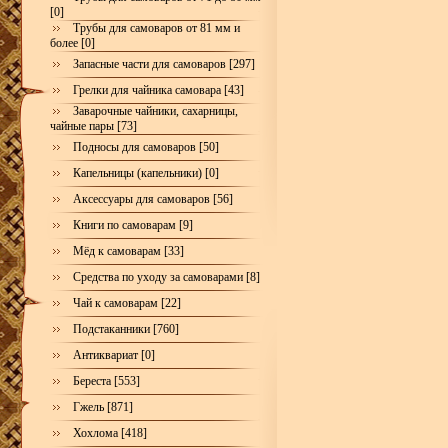
[0]
Трубы для самоваров от 81 мм и
более [0]
Запасные части для самоваров [297]
Грелки для чайника самовара [43]
Заварочные чайники, сахарницы,
чайные пары [73]
Подносы для самоваров [50]
Капельницы (капельники) [0]
Аксессуары для самоваров [56]
Книги по самоварам [9]
Мёд к самоварам [33]
Средства по уходу за самоварами [8]
Чай к самоварам [22]
Подстаканники [760]
Антиквариат [0]
Береста [553]
Гжель [871]
Хохлома [418]