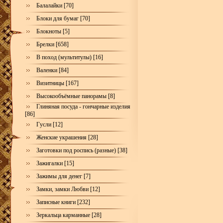
Балалайки [70]
Блоки для бумаг [70]
Блокноты [5]
Брелки [658]
В поход (мультитулы) [16]
Валенки [84]
Визитницы [167]
Высокообъёмные панорамы [8]
Глиняная посуда - гончарные изделия
[86]
Гусли [12]
Женские украшения [28]
Заготовки под роспись (разные) [38]
Зажигалки [15]
Зажимы для денег [7]
Замки, замки Любви [12]
Записные книги [232]
Зеркальца карманные [28]