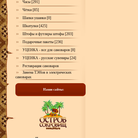
Часы [291]
Чётки [85]
Шапки ушанки [0]
Шкатулки [425]
Штофы и футляры штофы [203]
Подарочные пакеты [236]
УЦЕНКА - все для самоваров [8]
УЦЕНКА - русские сувениры [24]
Реставрация самоваров
Замена ТЭНов в электрических
самоварах
Наши сайты: