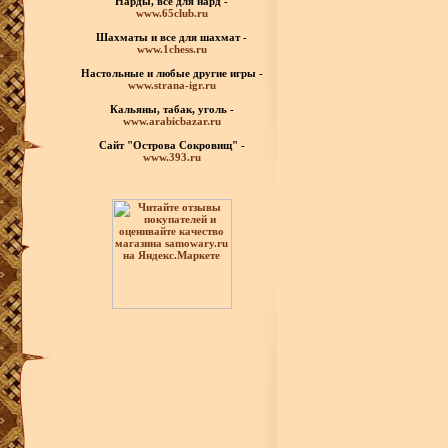
Нарды, все для нард -
www.65club.ru
Шахматы
и все для шахмат -
www.1chess.ru
Настольные и любые
другие игры -
www.strana-igr.ru
Кальяны, табак, уголь -
www.arabicbazar.ru
Сайт "Острова Сокровищ" -
www.393.ru