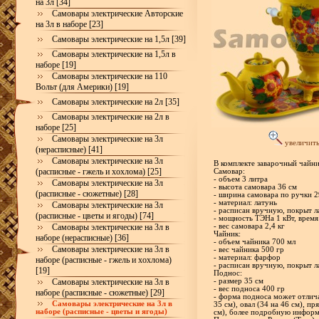
на 3л [34]
Самовары электрические Авторские
на 3л в наборе [23]
Самовары электрические на 1,5л [39]
Самовары электрические на 1,5л в
наборе [19]
Самовары электрические на 110
Вольт (для Америки) [19]
Самовары электрические на 2л [35]
Самовары электрические на 2л в
наборе [25]
Самовары электрические на 3л
увеличит
(нерасписные) [41]
Самовары электрические на 3л
В комплекте заварочный чайн
(расписные - гжель и хохлома) [25]
Самовар:
- объем 3 литра
Самовары электрические на 3л
- высота самовара 36 см
(расписные - сюжетные) [28]
- ширина самовара по ручки 2
- материал: латунь
Самовары электрические на 3л
- расписан вручную, покрыт л
(расписные - цветы и ягоды) [74]
- мощность ТЭНа 1 кВт, время
Самовары электрические на 3л в
- вес самовара 2,4 кг
Чайник:
наборе (нерасписные) [36]
- объем чайника 700 мл
Самовары электрические на 3л в
- вес чайника 500 гр
- материал: фарфор
наборе (расписные - гжель и хохлома)
- расписан вручную, покрыт л
[19]
Поднос:
Самовары электрические на 3л в
- размер 35 см
- вес подноса 400 гр
наборе (расписные - сюжетные) [29]
- форма подноса может отлич
Самовары электрические на 3л в
35 см), овал (34 на 46 см), пр
наборе (расписные - цветы и ягоды)
см), более подробную инфор