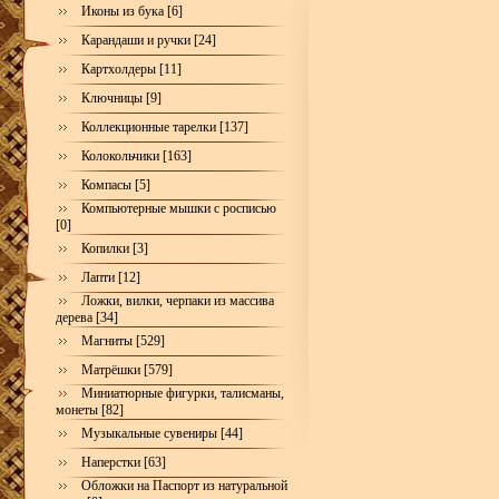
Иконы из бука [6]
Карандаши и ручки [24]
Картхолдеры [11]
Ключницы [9]
Коллекционные тарелки [137]
Колокольчики [163]
Компасы [5]
Компьютерные мышки с росписью
[0]
Копилки [3]
Лапти [12]
Ложки, вилки, черпаки из массива
дерева [34]
Магниты [529]
Матрёшки [579]
Миниатюрные фигурки, талисманы,
монеты [82]
Музыкальные сувениры [44]
Наперстки [63]
Обложки на Паспорт из натуральной