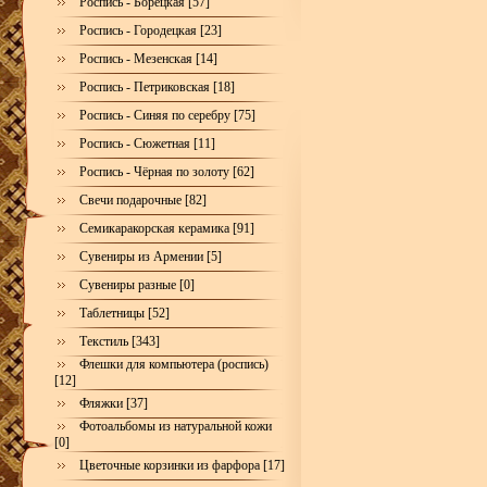
Роспись - Борецкая [57]
Роспись - Городецкая [23]
Роспись - Мезенская [14]
Роспись - Петриковская [18]
Роспись - Синяя по серебру [75]
Роспись - Сюжетная [11]
Роспись - Чёрная по золоту [62]
Свечи подарочные [82]
Семикаракорская керамика [91]
Сувениры из Армении [5]
Сувениры разные [0]
Таблетницы [52]
Текстиль [343]
Флешки для компьютера (роспись)
[12]
Фляжки [37]
Фотоальбомы из натуральной кожи
[0]
Цветочные корзинки из фарфора [17]