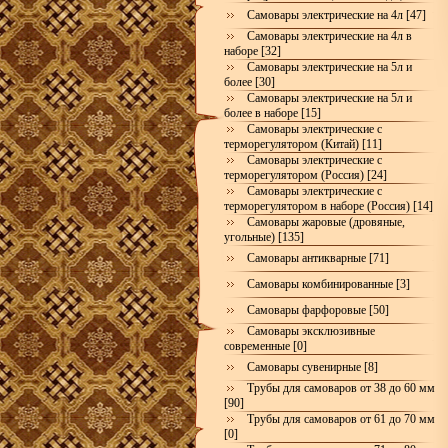
Самовары электрические на 4л [47]
Самовары электрические на 4л в
наборе [32]
Самовары электрические на 5л и
более [30]
Самовары электрические на 5л и
более в наборе [15]
Самовары электрические с
терморегулятором (Китай) [11]
Самовары электрические с
терморегулятором (Россия) [24]
Самовары электрические с
терморегулятором в наборе (Россия) [14]
Самовары жаровые (дровяные,
угольные) [135]
Самовары антикварные [71]
Самовары комбинированные [3]
Самовары фарфоровые [50]
Самовары эксклюзивные
современные [0]
Самовары сувенирные [8]
Трубы для самоваров от 38 до 60 мм
[90]
Трубы для самоваров от 61 до 70 мм
[0]