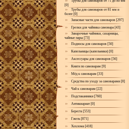
Трубы для самоваров от 71 до 80 мм
[0]
Трубы для самоваров от 81 мм и
более [0]
Запасные части для самоваров [297]
Грелки для чайника самовара [43]
Заварочные чайники, сахарницы,
чайные пары [73]
Подносы для самоваров [50]
Капельницы (капельники) [0]
Аксессуары для самоваров [56]
Книги по самоварам [9]
Мёд к самоварам [33]
Средства по уходу за самоварами [8]
Чай к самоварам [22]
Подстаканники [760]
Антиквариат [0]
Береста [553]
Гжель [871]
Хохлома [418]