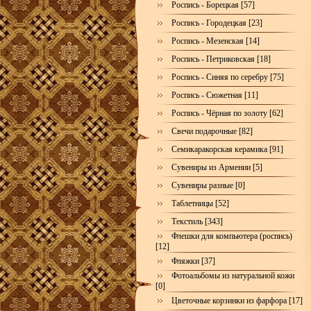
Роспись - Борецкая [57]
Роспись - Городецкая [23]
Роспись - Мезенская [14]
Роспись - Петриковская [18]
Роспись - Синяя по серебру [75]
Роспись - Сюжетная [11]
Роспись - Чёрная по золоту [62]
Свечи подарочные [82]
Семикаракорская керамика [91]
Сувениры из Армении [5]
Сувениры разные [0]
Таблетницы [52]
Текстиль [343]
Флешки для компьютера (роспись)
[12]
Фляжки [37]
Фотоальбомы из натуральной кожи
[0]
Цветочные корзинки из фарфора [17]