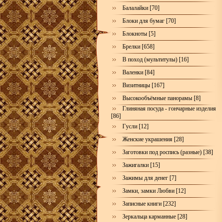
Балалайки [70]
Блоки для бумаг [70]
Блокноты [5]
Брелки [658]
В поход (мультитулы) [16]
Валенки [84]
Визитницы [167]
Высокообъёмные панорамы [8]
Глиняная посуда - гончарные изделия
[86]
Гусли [12]
Женские украшения [28]
Заготовки под роспись (разные) [38]
Зажигалки [15]
Зажимы для денег [7]
Замки, замки Любви [12]
Записные книги [232]
Зеркальца карманные [28]