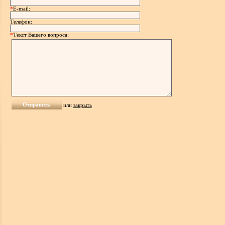
*
E-mail:
Телефон:
*
Текст Вашего вопроса:
или
закрыть