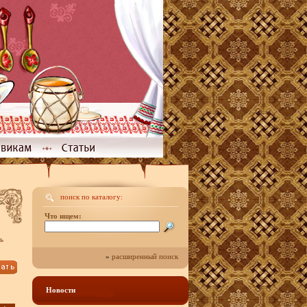
поиск по каталогу:
Что ищем:
ь
»
расширенный поиск
Новости