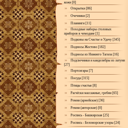
кожи [0]
Открытки [86]
Очечники [2]
Планинги [11]
Походные наборы столовых
приборов в чемодане [1]
Подковы на Счастье и Удачу [345]
Подносы Жостово [182]
Подносы из Нижнего Тагила [16]
Подсвечники и канделябры из латуни
[27]
Портсигары [7]
Посуда [315]
Птицы счастья [8]
Расчёски массажные, гребни [65]
Ремни (армейские) [36]
Ремни (авторские) [0]
Роспись - Башкирская [25]
Роспись - Беломорские узоры [24]