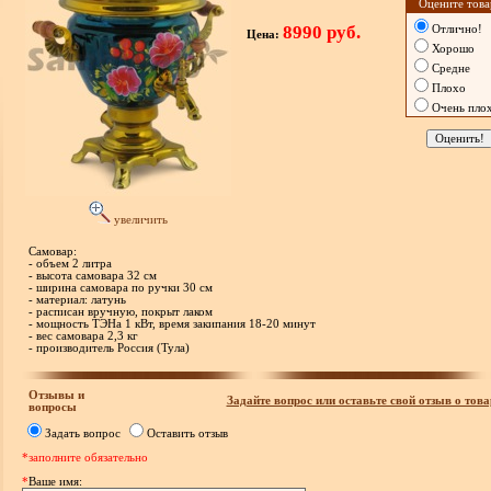
Оцените това
8990 руб.
Отлично!
Цена:
Хорошо
Средне
Плохо
Очень пло
увеличить
Самовар:
- объем 2 литра
- высота самовара 32 см
- ширина самовара по ручки 30 см
- материал: латунь
- расписан вручную, покрыт лаком
- мощность ТЭНа 1 кВт, время закипания 18-20 минут
- вес самовара 2,3 кг
- производитель Россия (Тула)
Отзывы и
Задайте вопрос или оставьте свой отзыв о това
вопросы
Задать вопрос
Оставить отзыв
*заполните обязательно
*
Ваше имя: