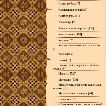
Иконы из бука [6]
Карандаши и ручки [24]
Картхолдеры [11]
Ключницы [9]
Коллекционные тарелки [137]
Колокольчики [163]
Компасы [5]
Компьютерные мышки с росписью
[0]
Копилки [3]
Лапти [12]
Ложки, вилки, черпаки из массива
дерева [34]
Магниты [529]
Матрёшки [579]
Миниатюрные фигурки, талисманы,
монеты [82]
Музыкальные сувениры [44]
Наперстки [63]
Обложки на Паспорт из натуральной