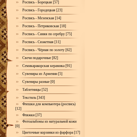
Роспись - Борецкая [57]
Роспись - Городецкая [23]
Роспись - Мезенская [14]
Роспись - Петриковская [18]
Роспись - Синяя по серебру [75]
Роспись - Сюжетная [11]
Роспись - Чёрная по золоту [62]
Свечи подарочные [82]
Семикаракорская керамика [91]
Сувениры из Армении [5]
Сувениры разные [0]
Таблетницы [52]
Текстиль [343]
Флешки для компьютера (роспись)
[12]
Фляжки [37]
Фотоальбомы из натуральной кожи
[0]
Цветочные корзинки из фарфора [17]