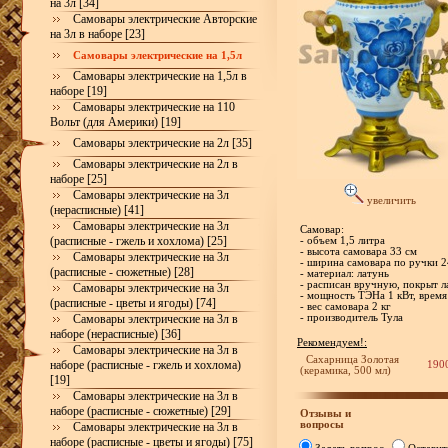
на 3л [34]
Самовары электрические Авторские
на 3л в наборе [23]
Самовары электрические на 1,5л
Самовары электрические на 1,5л в
наборе [19]
Самовары электрические на 110
Вольт (для Америки) [19]
Самовары электрические на 2л [35]
Самовары электрические на 2л в
наборе [25]
Самовары электрические на 3л
увеличить
(нерасписные) [41]
Самовары электрические на 3л
Самовар:
(расписные - гжель и хохлома) [25]
- объем 1,5 литра
- высота самовара 33 см
Самовары электрические на 3л
- ширина самовара по ручки 2
(расписные - сюжетные) [28]
- материал: латунь
- расписан вручную, покрыт л
Самовары электрические на 3л
- мощность ТЭНа 1 кВт, время
(расписные - цветы и ягоды) [74]
- вес самовара 2 кг
Самовары электрические на 3л в
- производитель Тула
наборе (нерасписные) [36]
Рекомендуем!:
Самовары электрические на 3л в
Сахарница Золотая
наборе (расписные - гжель и хохлома)
190
(керамика, 500 мл)
[19]
Самовары электрические на 3л в
наборе (расписные - сюжетные) [29]
Отзывы и
вопросы
Самовары электрические на 3л в
наборе (расписные - цветы и ягоды) [75]