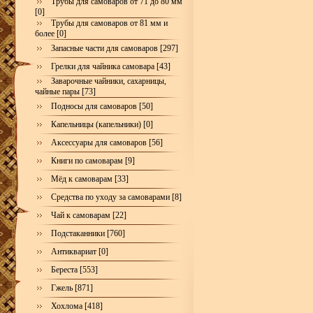
Трубы для самоваров от 71 до 80 мм
[0]
Трубы для самоваров от 81 мм и
более [0]
Запасные части для самоваров [297]
Грелки для чайника самовара [43]
Заварочные чайники, сахарницы,
чайные пары [73]
Подносы для самоваров [50]
Капельницы (капельники) [0]
Аксессуары для самоваров [56]
Книги по самоварам [9]
Мёд к самоварам [33]
Средства по уходу за самоварами [8]
Чай к самоварам [22]
Подстаканники [760]
Антиквариат [0]
Береста [553]
Гжель [871]
Хохлома [418]