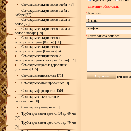
Задать вопрос
Оставит
Самовары электрические на 4л [47]
*заполните обязательно
Самовары электрические на 4л в
*
Ваше имя:
наборе [32]
Самовары электрические на 5л и
*
E-mail:
более [30]
Телефон:
Самовары электрические на 5л и
более в наборе [15]
*
Текст Вашего вопроса:
Самовары электрические с
терморегулятором (Китай) [11]
Самовары электрические с
терморегулятором (Россия) [24]
Самовары электрические с
терморегулятором в наборе (Россия) [14]
Самовары жаровые (дровяные,
угольные) [135]
Самовары антикварные [71]
или
закры
Самовары комбинированные [3]
Самовары фарфоровые [50]
Самовары эксклюзивные
современные [0]
Самовары сувенирные [8]
Трубы для самоваров от 38 до 60 мм
[90]
Трубы для самоваров от 61 до 70 мм
[0]