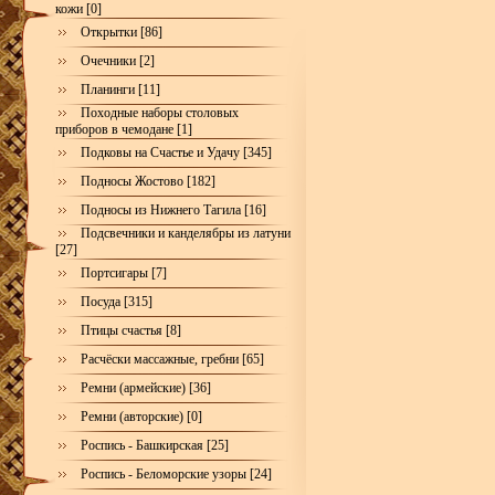
кожи [0]
Открытки [86]
Очечники [2]
Планинги [11]
Походные наборы столовых
приборов в чемодане [1]
Подковы на Счастье и Удачу [345]
Подносы Жостово [182]
Подносы из Нижнего Тагила [16]
Подсвечники и канделябры из латуни
[27]
Портсигары [7]
Посуда [315]
Птицы счастья [8]
Расчёски массажные, гребни [65]
Ремни (армейские) [36]
Ремни (авторские) [0]
Роспись - Башкирская [25]
Роспись - Беломорские узоры [24]