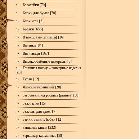
Балалайки [70]
Блоки для бумаг [70]
Блокноты [5]
Брелки [658]
В поход (мультитулы) [16]
Валенки [84]
Визитницы [167]
Высокообъёмные панорамы [8]
Глиняная посуда - гончарные изделия
[86]
Гусли [12]
Женские украшения [28]
Заготовки под роспись (разные) [38]
Зажигалки [15]
Зажимы для денег [7]
Замки, замки Любви [12]
Записные книги [232]
Зеркальца карманные [28]