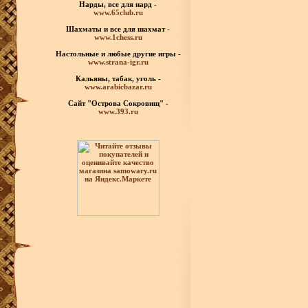
Нарды, все для нард -
www.65club.ru
Шахматы
и все для шахмат -
www.1chess.ru
Настольные и любые
другие игры -
www.strana-igr.ru
Кальяны, табак, уголь -
www.arabicbazar.ru
Сайт "Острова Сокровищ" -
www.393.ru