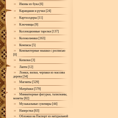
Иконы из бука [6]
Карандаши и ручки [24]
Картхолдеры [11]
Ключницы [9]
Коллекционные тарелки [137]
Колокольчики [163]
Компасы [5]
Компьютерные мышки с росписью
[0]
Копилки [3]
Лапти [12]
Ложки, вилки, черпаки из массива
дерева [34]
Магниты [529]
Матрёшки [579]
Миниатюрные фигурки, талисманы,
монеты [82]
Музыкальные сувениры [44]
Наперстки [63]
Обложки на Паспорт из натуральной