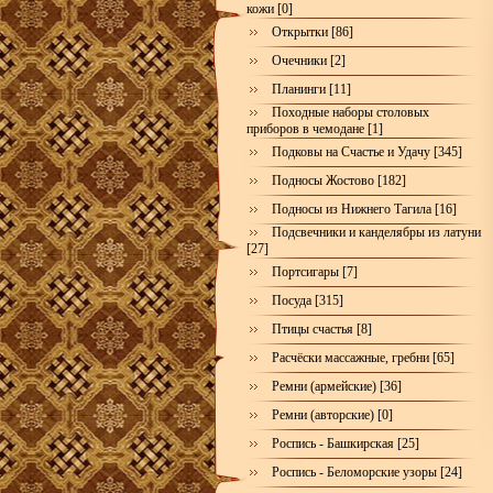
кожи [0]
Открытки [86]
Очечники [2]
Планинги [11]
Походные наборы столовых
приборов в чемодане [1]
Подковы на Счастье и Удачу [345]
Подносы Жостово [182]
Подносы из Нижнего Тагила [16]
Подсвечники и канделябры из латуни
[27]
Портсигары [7]
Посуда [315]
Птицы счастья [8]
Расчёски массажные, гребни [65]
Ремни (армейские) [36]
Ремни (авторские) [0]
Роспись - Башкирская [25]
Роспись - Беломорские узоры [24]