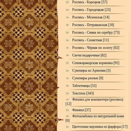
Роспись - Борецкая [57]
Роспись - Городецкая [23]
Роспись - Мезенская [14]
Роспись - Петриковская [18]
Роспись - Синяя по серебру [75]
Роспись - Сюжетная [11]
Роспись - Чёрная по золоту [62]
Свечи подарочные [82]
Семикаракорская керамика [91]
Сувениры из Армении [5]
Сувениры разные [0]
Таблетницы [52]
Текстиль [343]
Флешки для компьютера (роспись)
[12]
Фляжки [37]
Фотоальбомы из натуральной кожи
[0]
Цветочные корзинки из фарфора [17]