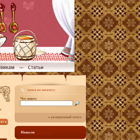
поиск по каталогу:
Что ищем:
ь
»
расширенный поиск
Новости