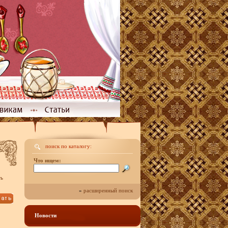
поиск по каталогу:
Что ищем:
ть
»
расширенный поиск
Новости