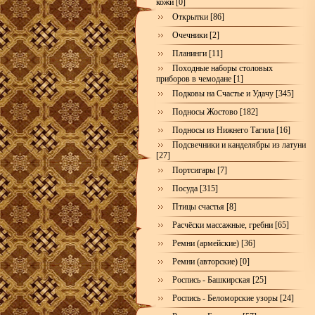
кожи [0]
Открытки [86]
Очечники [2]
Планинги [11]
Походные наборы столовых
приборов в чемодане [1]
Подковы на Счастье и Удачу [345]
Подносы Жостово [182]
Подносы из Нижнего Тагила [16]
Подсвечники и канделябры из латуни
[27]
Портсигары [7]
Посуда [315]
Птицы счастья [8]
Расчёски массажные, гребни [65]
Ремни (армейские) [36]
Ремни (авторские) [0]
Роспись - Башкирская [25]
Роспись - Беломорские узоры [24]