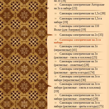
на 3л [34]
Самовары электрические Авторские
на 3л в наборе [23]
Самовары электрические на 1,5л [39]
Самовары электрические на 1,5л в
наборе [19]
Самовары электрические на 110
Вольт (для Америки) [19]
Самовары электрические на 2л [35]
Самовары электрические на 2л в
наборе
Самовары электрические на 3л
(нерасписные) [41]
Самовары электрические на 3л
(расписные - гжель и хохлома) [25]
Самовары электрические на 3л
(расписные - сюжетные) [28]
Самовары электрические на 3л
(расписные - цветы и ягоды) [74]
Самовары электрические на 3л в
наборе (нерасписные) [36]
Самовары электрические на 3л в
наборе (расписные - гжель и хохлома)
[19]
Самовары электрические на 3л в
наборе (расписные - сюжетные) [29]
Самовары электрические на 3л в
наборе (расписные - цветы и ягоды) [75]