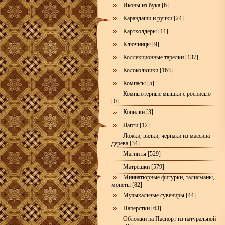
Иконы из бука [6]
Карандаши и ручки [24]
Картхолдеры [11]
Ключницы [9]
Коллекционные тарелки [137]
Колокольчики [163]
Компасы [5]
Компьютерные мышки с росписью
[0]
Копилки [3]
Лапти [12]
Ложки, вилки, черпаки из массива
дерева [34]
Магниты [529]
Матрёшки [579]
Миниатюрные фигурки, талисманы,
монеты [82]
Музыкальные сувениры [44]
Наперстки [63]
Обложки на Паспорт из натуральной