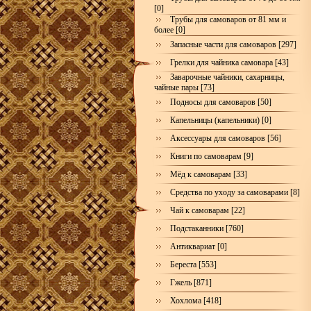
[0]
Трубы для самоваров от 81 мм и
более [0]
Запасные части для самоваров [297]
Грелки для чайника самовара [43]
Заварочные чайники, сахарницы,
чайные пары [73]
Подносы для самоваров [50]
Капельницы (капельники) [0]
Аксессуары для самоваров [56]
Книги по самоварам [9]
Мёд к самоварам [33]
Средства по уходу за самоварами [8]
Чай к самоварам [22]
Подстаканники [760]
Антиквариат [0]
Береста [553]
Гжель [871]
Хохлома [418]