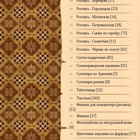
Роспись - Борецкая [57]
Роспись - Городецкая [23]
Роспись - Мезенская [14]
Роспись - Петриковская [18]
Роспись - Синяя по серебру [75]
Роспись - Сюжетная [11]
Роспись - Чёрная по золоту [62]
Свечи подарочные [82]
Семикаракорская керамика [91]
Сувениры из Армении [5]
Сувениры разные [0]
Таблетницы [52]
Текстиль [343]
Флешки для компьютера (роспись)
[12]
Фляжки [37]
Фотоальбомы из натуральной кожи
[0]
Цветочные корзинки из фарфора [17]