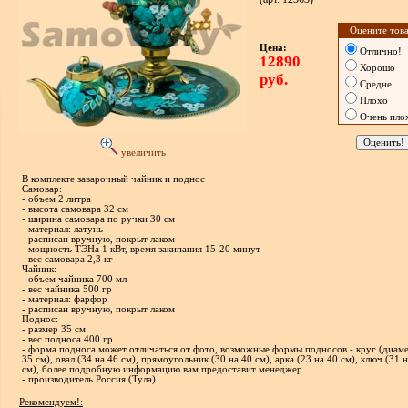
Оцените това
Цена:
Отлично!
12890
Хорошо
руб.
Средне
Плохо
Очень пло
увеличить
В комплекте заварочный чайник и поднос
Самовар:
- объем 2 литра
- высота самовара 32 см
- ширина самовара по ручки 30 см
- материал: латунь
- расписан вручную, покрыт лаком
- мощность ТЭНа 1 кВт, время закипания 15-20 минут
- вес самовара 2,3 кг
Чайник:
- объем чайника 700 мл
- вес чайника 500 гр
- материал: фарфор
- расписан вручную, покрыт лаком
Поднос:
- размер 35 см
- вес подноса 400 гр
- форма подноса может отличаться от фото, возможные формы подносов - круг (диам
35 см), овал (34 на 46 см), прямоугольник (30 на 40 см), арка (23 на 40 см), ключ (31 
см), более подробную информацию вам предоставит менеджер
- производитель Россия (Тула)
Рекомендуем!: