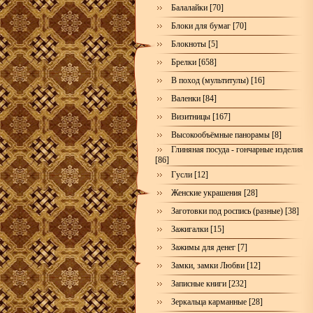
Балалайки [70]
Блоки для бумаг [70]
Блокноты [5]
Брелки [658]
В поход (мультитулы) [16]
Валенки [84]
Визитницы [167]
Высокообъёмные панорамы [8]
Глиняная посуда - гончарные изделия
[86]
Гусли [12]
Женские украшения [28]
Заготовки под роспись (разные) [38]
Зажигалки [15]
Зажимы для денег [7]
Замки, замки Любви [12]
Записные книги [232]
Зеркальца карманные [28]