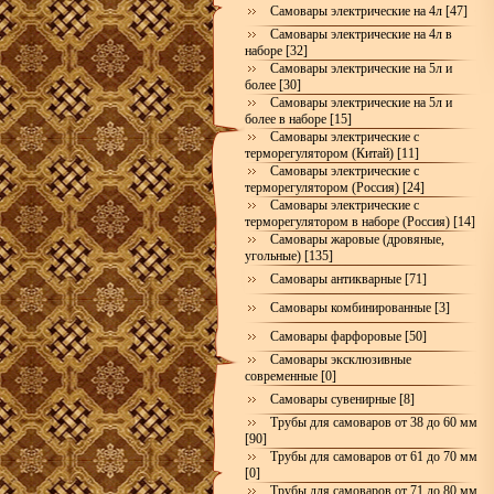
Самовары электрические на 4л [47]
Самовары электрические на 4л в
наборе [32]
Самовары электрические на 5л и
более [30]
Самовары электрические на 5л и
более в наборе [15]
Самовары электрические с
терморегулятором (Китай) [11]
Самовары электрические с
терморегулятором (Россия) [24]
Самовары электрические с
терморегулятором в наборе (Россия) [14]
Самовары жаровые (дровяные,
угольные) [135]
Самовары антикварные [71]
Самовары комбинированные [3]
Самовары фарфоровые [50]
Самовары эксклюзивные
современные [0]
Самовары сувенирные [8]
Трубы для самоваров от 38 до 60 мм
[90]
Трубы для самоваров от 61 до 70 мм
[0]
Трубы для самоваров от 71 до 80 мм