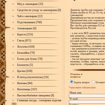
Мёд к самоварам [33]
Средства по уходу за самоварами [8]
Диаметр трубы для самовара 
Длина трубы от 45 до 55 см, в
самоваров)
Чай к самоварам [22]
Деревянная ручка не позволит
Предназначена для создания т
Подстаканники [760]
Материал нержавеющая сталь
Вес трубы для самовара 0,5 кг
Антиквариат [0]
Производитель Россия
- у нас есть ВСЕ диаметры тр
Береста [553]
вам диаметр, с радостью под
- делаем трубы индивидуальн
Гжель [871]
русской печки
- марка металла, из которых и
оцинковка Ст08пс, толщина ме
Хохлома [418]
- мы занимаемся ремонтом са
течей, вмятин и трещин, даём 
Балалайки [70]
сделать, обращайтесь, с рад
самовар
Блоки для бумаг [70]
- так же продаем запасные час
малинки, стойки, хватки, корон
перечесть - обращайтесь если
Блокноты [5]
Брелки [658]
Отзывы и
вопросы
В поход (мультитулы) [16]
Задать вопрос
Оставит
Валенки [84]
*заполните обязательно
Визитницы [167]
*
Ваше имя:
Высокообъёмные панорамы [8]
*
E-mail:
Глиняная посуда - гончарные изделия
[86]
Телефон: