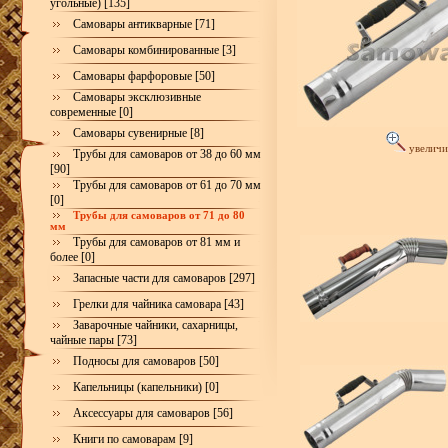
угольные) [135]
Самовары антикварные [71]
Самовары комбинированные [3]
Самовары фарфоровые [50]
Самовары эксклюзивные
современные [0]
Самовары сувенирные [8]
увеличи
Трубы для самоваров от 38 до 60 мм
[90]
Трубы для самоваров от 61 до 70 мм
[0]
Трубы для самоваров от 71 до 80
мм
Трубы для самоваров от 81 мм и
более [0]
Запасные части для самоваров [297]
Грелки для чайника самовара [43]
Заварочные чайники, сахарницы,
чайные пары [73]
Подносы для самоваров [50]
Капельницы (капельники) [0]
Аксессуары для самоваров [56]
Книги по самоварам [9]