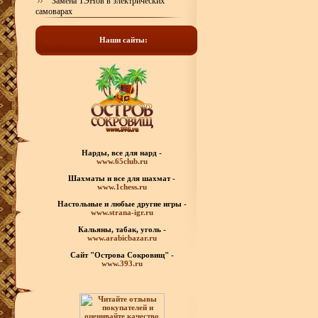
Замена ТЭНов в электрических
самоварах
Наши сайты:
Нарды, все для нард -
www.65club.ru
Шахматы
и все для шахмат -
www.1chess.ru
Настольные и любые
другие игры -
www.strana-igr.ru
Кальяны, табак, уголь -
www.arabicbazar.ru
Сайт "Острова Сокровищ" -
www.393.ru