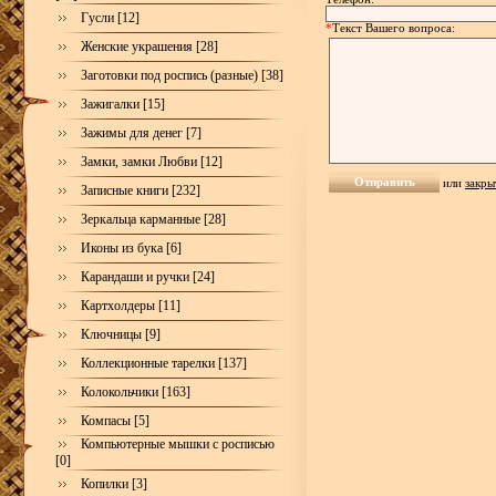
Гусли [12]
*
Текст Вашего вопроса:
Женские украшения [28]
Заготовки под роспись (разные) [38]
Зажигалки [15]
Зажимы для денег [7]
Замки, замки Любви [12]
или
закры
Записные книги [232]
Зеркальца карманные [28]
Иконы из бука [6]
Карандаши и ручки [24]
Картхолдеры [11]
Ключницы [9]
Коллекционные тарелки [137]
Колокольчики [163]
Компасы [5]
Компьютерные мышки с росписью
[0]
Копилки [3]