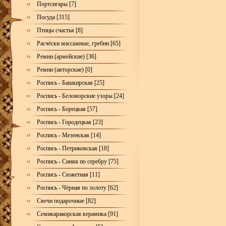
Портсигары [7]
Посуда [315]
Птицы счастья [8]
Расчёски массажные, гребни [65]
Ремни (армейские) [36]
Ремни (авторские) [0]
Роспись - Башкирская [25]
Роспись - Беломорские узоры [24]
Роспись - Борецкая [57]
Роспись - Городецкая [23]
Роспись - Мезенская [14]
Роспись - Петриковская [18]
Роспись - Синяя по серебру [75]
Роспись - Сюжетная [11]
Роспись - Чёрная по золоту [62]
Свечи подарочные [82]
Семикаракорская керамика [91]