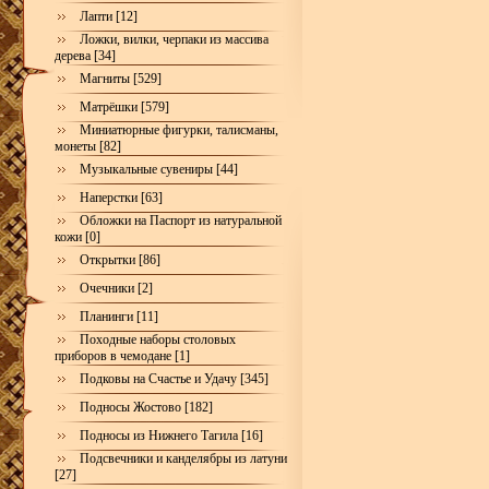
Лапти [12]
Ложки, вилки, черпаки из массива
дерева [34]
Магниты [529]
Матрёшки [579]
Миниатюрные фигурки, талисманы,
монеты [82]
Музыкальные сувениры [44]
Наперстки [63]
Обложки на Паспорт из натуральной
кожи [0]
Открытки [86]
Очечники [2]
Планинги [11]
Походные наборы столовых
приборов в чемодане [1]
Подковы на Счастье и Удачу [345]
Подносы Жостово [182]
Подносы из Нижнего Тагила [16]
Подсвечники и канделябры из латуни
[27]