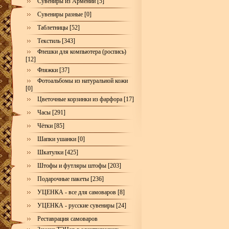
Сувениры из Армении [5]
Сувениры разные [0]
Таблетницы [52]
Текстиль [343]
Флешки для компьютера (роспись)
[12]
Фляжки [37]
Фотоальбомы из натуральной кожи
[0]
Цветочные корзинки из фарфора [17]
Часы [291]
Чётки [85]
Шапки ушанки [0]
Шкатулки [425]
Штофы и футляры штофы [203]
Подарочные пакеты [236]
УЦЕНКА - все для самоваров [8]
УЦЕНКА - русские сувениры [24]
Реставрация самоваров