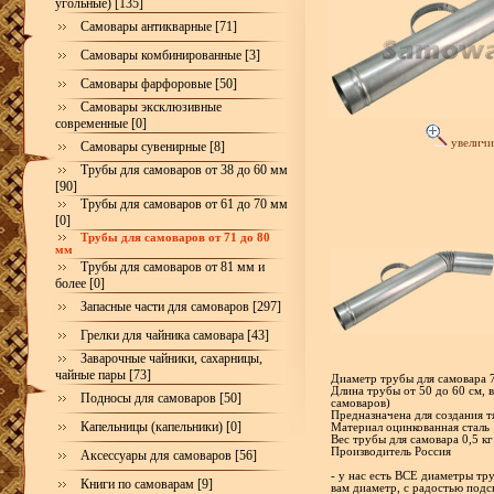
угольные) [135]
Самовары антикварные [71]
Самовары комбинированные [3]
Самовары фарфоровые [50]
Самовары эксклюзивные
современные [0]
увеличи
Самовары сувенирные [8]
Трубы для самоваров от 38 до 60 мм
[90]
Трубы для самоваров от 61 до 70 мм
[0]
Трубы для самоваров от 71 до 80
мм
Трубы для самоваров от 81 мм и
более [0]
Запасные части для самоваров [297]
Грелки для чайника самовара [43]
Заварочные чайники, сахарницы,
чайные пары [73]
Диаметр трубы для самовара 
Длина трубы от 50 до 60 см, в
Подносы для самоваров [50]
самоваров)
Предназначена для создания т
Капельницы (капельники) [0]
Материал оцинкованная сталь
Вес трубы для самовара 0,5 кг
Производитель Россия
Аксессуары для самоваров [56]
- у нас есть ВСЕ диаметры тр
Книги по самоварам [9]
вам диаметр, с радостью под