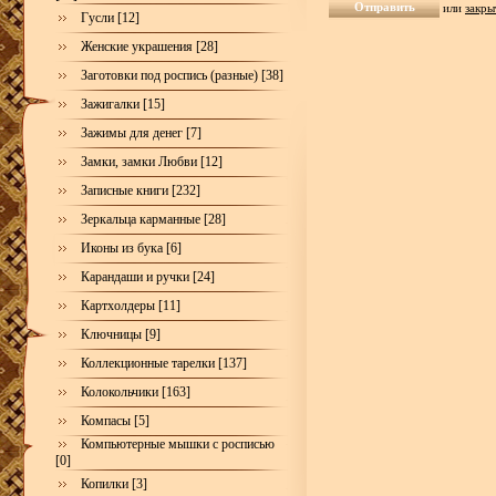
или
закры
Гусли [12]
Женские украшения [28]
Заготовки под роспись (разные) [38]
Зажигалки [15]
Зажимы для денег [7]
Замки, замки Любви [12]
Записные книги [232]
Зеркальца карманные [28]
Иконы из бука [6]
Карандаши и ручки [24]
Картхолдеры [11]
Ключницы [9]
Коллекционные тарелки [137]
Колокольчики [163]
Компасы [5]
Компьютерные мышки с росписью
[0]
Копилки [3]