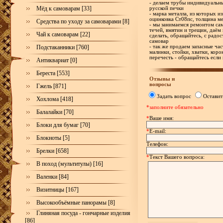
- делаем трубы индивидуальн
Мёд к самоварам [33]
русской печки
- марка металла, из которых и
оцинковка Ст08пс, толщина ме
Средства по уходу за самоварами [8]
- мы занимаемся ремонтом са
течей, вмятин и трещин, даём 
Чай к самоварам [22]
сделать, обращайтесь, с рад
самовар
Подстаканники [760]
- так же продаем запасные час
малинки, стойки, хватки, корон
перечесть - обращайтесь если
Антиквариат [0]
Береста [553]
Отзывы и
вопросы
Гжель [871]
Задать вопрос
Оставит
Хохлома [418]
*заполните обязательно
Балалайки [70]
*
Ваше имя:
Блоки для бумаг [70]
*
E-mail:
Блокноты [5]
Телефон:
Брелки [658]
*
Текст Вашего вопроса:
В поход (мультитулы) [16]
Валенки [84]
Визитницы [167]
Высокообъёмные панорамы [8]
Глиняная посуда - гончарные изделия
[86]