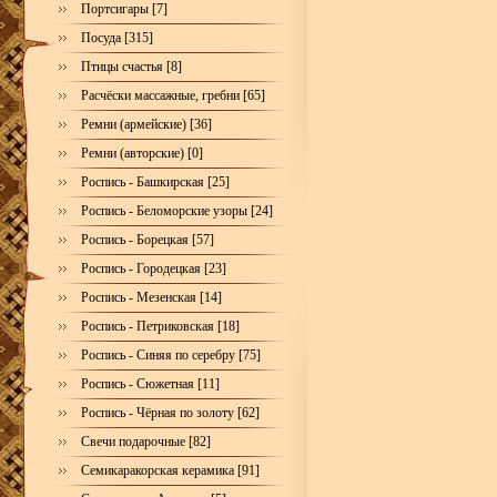
Портсигары [7]
Посуда [315]
Птицы счастья [8]
Расчёски массажные, гребни [65]
Ремни (армейские) [36]
Ремни (авторские) [0]
Роспись - Башкирская [25]
Роспись - Беломорские узоры [24]
Роспись - Борецкая [57]
Роспись - Городецкая [23]
Роспись - Мезенская [14]
Роспись - Петриковская [18]
Роспись - Синяя по серебру [75]
Роспись - Сюжетная [11]
Роспись - Чёрная по золоту [62]
Свечи подарочные [82]
Семикаракорская керамика [91]