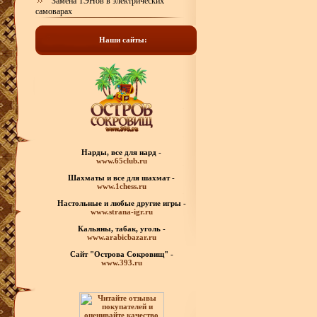
Замена ТЭНов в электрических
самоварах
Наши сайты:
Нарды, все для нард -
www.65club.ru
Шахматы
и все для шахмат -
www.1chess.ru
Настольные и любые
другие игры -
www.strana-igr.ru
Кальяны, табак, уголь -
www.arabicbazar.ru
Сайт "Острова Сокровищ" -
www.393.ru