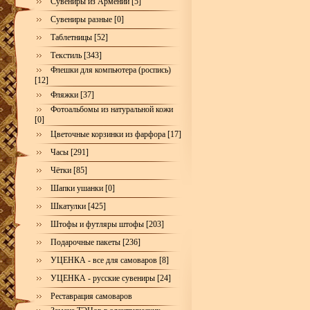
Сувениры из Армении [5]
Сувениры разные [0]
Таблетницы [52]
Текстиль [343]
Флешки для компьютера (роспись)
[12]
Фляжки [37]
Фотоальбомы из натуральной кожи
[0]
Цветочные корзинки из фарфора [17]
Часы [291]
Чётки [85]
Шапки ушанки [0]
Шкатулки [425]
Штофы и футляры штофы [203]
Подарочные пакеты [236]
УЦЕНКА - все для самоваров [8]
УЦЕНКА - русские сувениры [24]
Реставрация самоваров