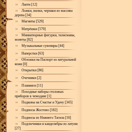
Лапти [12]
Ложки, вилки, черпаки из массива
дерева [34]
Магниты [529]
Матрёшки [579]
Миниатюрные фигурки, талисманы,
монеты [82]
Музыкальные сувениры [44]
Наперстки [63]
Обложки на Паспорт из натуральной
кожи [0]
Открытки [86]
Очечники [2]
Планинги [11]
Походные наборы столовых
приборов в чемодане [1]
Подковы на Счастье и Удачу [345]
Подносы Жостово [182]
Подносы из Нижнего Тагила [16]
Подсвечники и канделябры из латуни
[27]