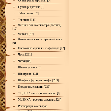
Сувениры из Армении [5]
Сувениры разные [0]
Таблетницы [52]
Текстиль [343]
Флешки для компьютера (роспись)
[12]
Фляжки [37]
Фотоальбомы из натуральной кожи
[0]
Цветочные корзинки из фарфора [17]
Часы [291]
Чётки [85]
Шапки ушанки [0]
Шкатулки [425]
Штофы и футляры штофы [203]
Подарочные пакеты [236]
УЦЕНКА - все для самоваров [8]
УЦЕНКА - русские сувениры [24]
Реставрация самоваров