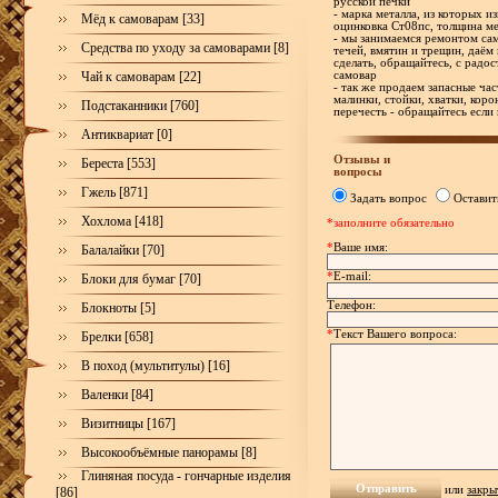
русской печки
- марка металла, из которых и
Мёд к самоварам [33]
оцинковка Ст08пс, толщина ме
- мы занимаемся ремонтом са
Средства по уходу за самоварами [8]
течей, вмятин и трещин, даём 
сделать, обращайтесь, с рад
Чай к самоварам [22]
самовар
- так же продаем запасные час
малинки, стойки, хватки, корон
Подстаканники [760]
перечесть - обращайтесь если
Антиквариат [0]
Отзывы и
Береста [553]
вопросы
Гжель [871]
Задать вопрос
Оставит
Хохлома [418]
*заполните обязательно
*
Ваше имя:
Балалайки [70]
*
E-mail:
Блоки для бумаг [70]
Телефон:
Блокноты [5]
*
Текст Вашего вопроса:
Брелки [658]
В поход (мультитулы) [16]
Валенки [84]
Визитницы [167]
Высокообъёмные панорамы [8]
Глиняная посуда - гончарные изделия
или
закры
[86]