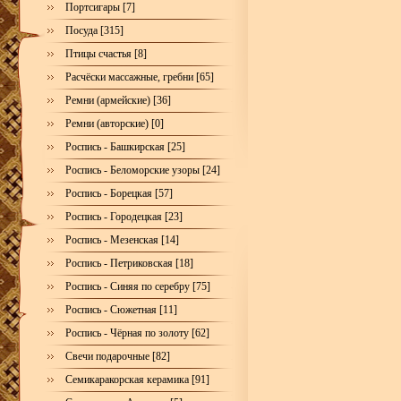
Портсигары [7]
Посуда [315]
Птицы счастья [8]
Расчёски массажные, гребни [65]
Ремни (армейские) [36]
Ремни (авторские) [0]
Роспись - Башкирская [25]
Роспись - Беломорские узоры [24]
Роспись - Борецкая [57]
Роспись - Городецкая [23]
Роспись - Мезенская [14]
Роспись - Петриковская [18]
Роспись - Синяя по серебру [75]
Роспись - Сюжетная [11]
Роспись - Чёрная по золоту [62]
Свечи подарочные [82]
Семикаракорская керамика [91]