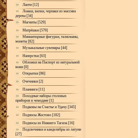
Лапти [12]
Ложки, вилки, черпаки из массива
дерева [34]
Магниты [529]
Матрёшки [579]
Миниатюрные фигурки, талисманы,
монеты [82]
Музыкальные сувениры [44]
Наперстки [63]
Обложки на Паспорт из натуральной
кожи [0]
Открытки [86]
Очечники [2]
Планинги [11]
Походные наборы столовых
приборов в чемодане [1]
Подковы на Счастье и Удачу [345]
Подносы Жостово [182]
Подносы из Нижнего Тагила [16]
Подсвечники и канделябры из латуни
[27]