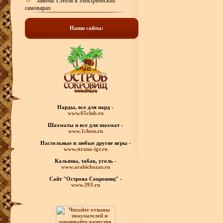
Замена ТЭНов в электрических
самоварах
Наши сайты:
Нарды, все для нард -
www.65club.ru
Шахматы
и все для шахмат -
www.1chess.ru
Настольные и любые
другие игры -
www.strana-igr.ru
Кальяны, табак, уголь -
www.arabicbazar.ru
Сайт "Острова Сокровищ" -
www.393.ru