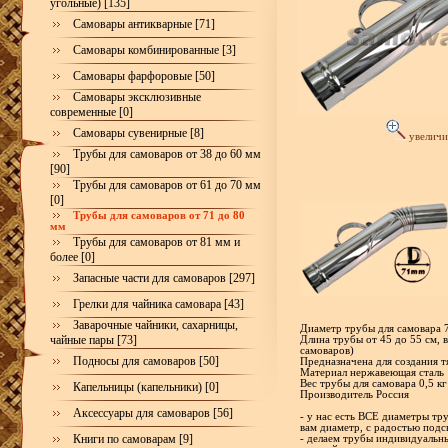
угольные) [135]
Самовары антикварные [71]
Самовары комбинированные [3]
Самовары фарфоровые [50]
Самовары эксклюзивные
современные [0]
Самовары сувенирные [8]
увеличи
Трубы для самоваров от 38 до 60 мм
[90]
Трубы для самоваров от 61 до 70 мм
[0]
Трубы для самоваров от 71 до 80
мм
Трубы для самоваров от 81 мм и
более [0]
Запасные части для самоваров [297]
Грелки для чайника самовара [43]
Заварочные чайники, сахарницы,
Диаметр трубы для самовара 
чайные пары [73]
Длина трубы от 45 до 55 см, в
самоваров)
Подносы для самоваров [50]
Предназначена для создания т
Материал нержавеющая сталь
Вес трубы для самовара 0,5 кг
Капельницы (капельники) [0]
Производитель Россия
Аксессуары для самоваров [56]
- у нас есть ВСЕ диаметры тр
вам диаметр, с радостью под
Книги по самоварам [9]
- делаем трубы индивидуальн