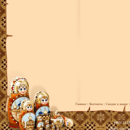
Главная
::
Контакты
::
Скидки и акции
:
(495) 21-2
zakaz@39
ОГРН: 508774