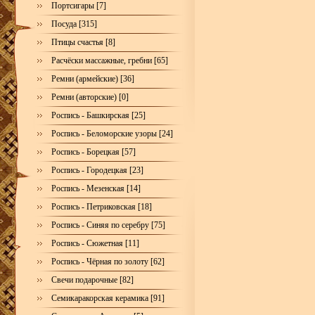
Портсигары [7]
Посуда [315]
Птицы счастья [8]
Расчёски массажные, гребни [65]
Ремни (армейские) [36]
Ремни (авторские) [0]
Роспись - Башкирская [25]
Роспись - Беломорские узоры [24]
Роспись - Борецкая [57]
Роспись - Городецкая [23]
Роспись - Мезенская [14]
Роспись - Петриковская [18]
Роспись - Синяя по серебру [75]
Роспись - Сюжетная [11]
Роспись - Чёрная по золоту [62]
Свечи подарочные [82]
Семикаракорская керамика [91]