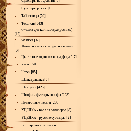
Сувениры из Армении [5]
Сувениры разные [0]
Таблетницы [52]
Текстиль [343]
Флешки для компьютера (роспись)
[12]
Фляжки [37]
Фотоальбомы из натуральной кожи
[0]
Цветочные корзинки из фарфора [17]
Часы [291]
Чётки [85]
Шапки ушанки [0]
Шкатулки [425]
Штофы и футляры штофы [203]
Подарочные пакеты [236]
УЦЕНКА - все для самоваров [8]
УЦЕНКА - русские сувениры [24]
Реставрация самоваров