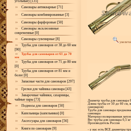
угольные) [135]
Самовары антикварные [71]
Самовары комбинированные [3]
Самовары фарфоровые [50]
Самовары эксклюзивные
современные [0]
Самовары сувенирные [8]
увеличи
Трубы для самоваров от 38 до 60 мм
[90]
Трубы для самоваров от 61 до 70
мм
Трубы для самоваров от 71 до 80 мм
[0]
Трубы для самоваров от 81 мм и
более [0]
Запасные части для самоваров [297]
Грелки для чайника самовара [43]
Заварочные чайники, сахарницы,
чайные пары [73]
Диаметр трубы для самовара 
Длина трубы от 50 до 60 см, в
Подносы для самоваров [50]
самоваров)
Труба для самовара предназна
Капельницы (капельники) [0]
самовара
Материал полированная латун
Вес трубы для самовара 0,5 кг
Аксессуары для самоваров [56]
Производитель Россия
Книги по самоварам [9]
- у нас есть ВСЕ диаметры тр