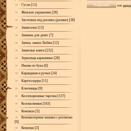
Гусли [12]
или
закры
Женские украшения [28]
Заготовки под роспись (разные) [38]
Зажигалки [15]
Зажимы для денег [7]
Замки, замки Любви [12]
Записные книги [232]
Зеркальца карманные [28]
Иконы из бука [6]
Карандаши и ручки [24]
Картхолдеры [11]
Ключницы [9]
Коллекционные тарелки [137]
Колокольчики [163]
Компасы [5]
Компьютерные мышки с росписью
[0]
Копилки [3]