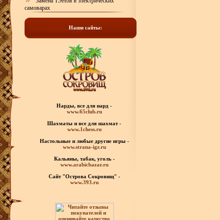
Замена ТЭНов в электрических
самоварах
Наши сайты:
Нарды, все для нард -
www.65club.ru
Шахматы
и все для шахмат -
www.1chess.ru
Настольные и любые
другие игры -
www.strana-igr.ru
Кальяны, табак, уголь -
www.arabicbazar.ru
Сайт "Острова Сокровищ" -
www.393.ru