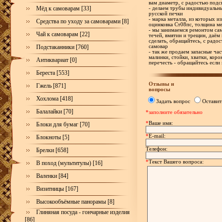
вам диаметр, с радостью под
Мёд к самоварам [33]
- делаем трубы индивидуальн
русской печки
- марка металла, из которых и
Средства по уходу за самоварами [8]
оцинковка Ст08пс, толщина ме
- мы занимаемся ремонтом са
Чай к самоварам [22]
течей, вмятин и трещин, даём 
сделать, обращайтесь, с рад
Подстаканники [760]
самовар
- так же продаем запасные час
малинки, стойки, хватки, корон
Антиквариат [0]
перечесть - обращайтесь если
Береста [553]
Отзывы и
Гжель [871]
вопросы
Хохлома [418]
Задать вопрос
Оставит
Балалайки [70]
*заполните обязательно
*
Ваше имя:
Блоки для бумаг [70]
*
E-mail:
Блокноты [5]
Телефон:
Брелки [658]
*
Текст Вашего вопроса:
В поход (мультитулы) [16]
Валенки [84]
Визитницы [167]
Высокообъёмные панорамы [8]
Глиняная посуда - гончарные изделия
[86]