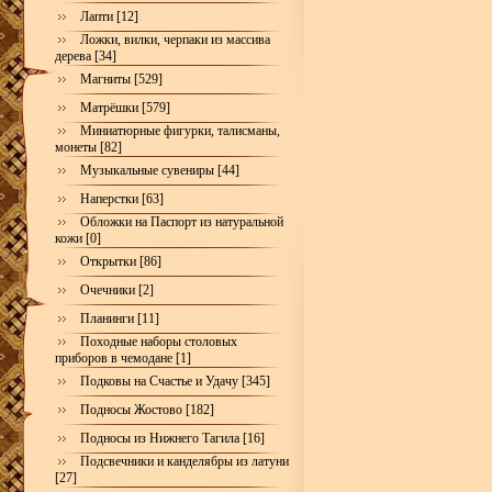
Лапти [12]
Ложки, вилки, черпаки из массива
дерева [34]
Магниты [529]
Матрёшки [579]
Миниатюрные фигурки, талисманы,
монеты [82]
Музыкальные сувениры [44]
Наперстки [63]
Обложки на Паспорт из натуральной
кожи [0]
Открытки [86]
Очечники [2]
Планинги [11]
Походные наборы столовых
приборов в чемодане [1]
Подковы на Счастье и Удачу [345]
Подносы Жостово [182]
Подносы из Нижнего Тагила [16]
Подсвечники и канделябры из латуни
[27]