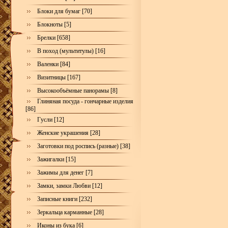
Блоки для бумаг [70]
Блокноты [5]
Брелки [658]
В поход (мультитулы) [16]
Валенки [84]
Визитницы [167]
Высокообъёмные панорамы [8]
Глиняная посуда - гончарные изделия
[86]
Гусли [12]
Женские украшения [28]
Заготовки под роспись (разные) [38]
Зажигалки [15]
Зажимы для денег [7]
Замки, замки Любви [12]
Записные книги [232]
Зеркальца карманные [28]
Иконы из бука [6]