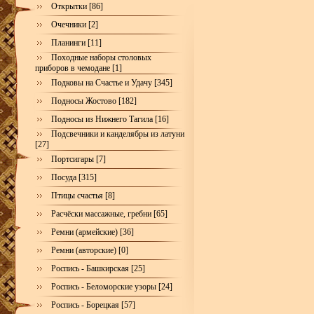
Открытки [86]
Очечники [2]
Планинги [11]
Походные наборы столовых
приборов в чемодане [1]
Подковы на Счастье и Удачу [345]
Подносы Жостово [182]
Подносы из Нижнего Тагила [16]
Подсвечники и канделябры из латуни
[27]
Портсигары [7]
Посуда [315]
Птицы счастья [8]
Расчёски массажные, гребни [65]
Ремни (армейские) [36]
Ремни (авторские) [0]
Роспись - Башкирская [25]
Роспись - Беломорские узоры [24]
Роспись - Борецкая [57]