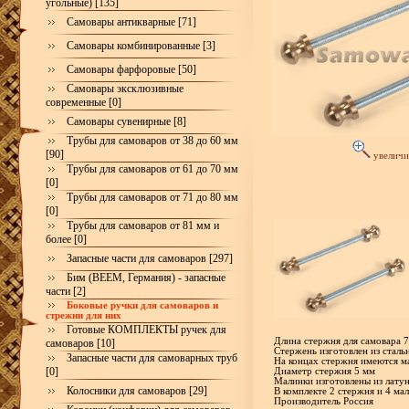
угольные) [135]
Самовары антикварные [71]
Самовары комбинированные [3]
Самовары фарфоровые [50]
Самовары эксклюзивные
современные [0]
Самовары сувенирные [8]
Трубы для самоваров от 38 до 60 мм
[90]
увеличи
Трубы для самоваров от 61 до 70 мм
[0]
Трубы для самоваров от 71 до 80 мм
[0]
Трубы для самоваров от 81 мм и
более [0]
Запасные части для самоваров [297]
Бим (BEEM, Германия) - запасные
части [2]
Боковые ручки для самоваров и
стрежни для них
Готовые КОМПЛЕКТЫ ручек для
Длина стержня для самовара 7
самоваров [10]
Стержень изготовлен из сталь
Запасные части для самоварных труб
На концах стержня имеются м
[0]
Диаметр стержня 5 мм
Малинки изготовлены из лату
Колосники для самоваров [29]
В комплекте 2 стержня и 4 ма
Производитель Россия