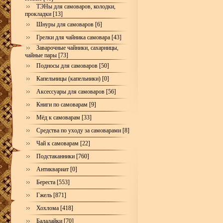
ТЭНы для самоваров, колодки,
прокладки [13]
Шнуры для самоваров [6]
Грелки для чайника самовара [43]
Заварочные чайники, сахарницы,
чайные пары [73]
Подносы для самоваров [50]
Капельницы (капельники) [0]
Аксессуары для самоваров [56]
Книги по самоварам [9]
Мёд к самоварам [33]
Средства по уходу за самоварами [8]
Чай к самоварам [22]
Подстаканники [760]
Антиквариат [0]
Береста [553]
Гжель [871]
Хохлома [418]
Балалайки [70]