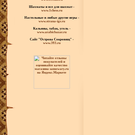
Шахматы
и все для шахмат -
www.1chess.ru
Настольные и любые
другие игры -
www.strana-igr.ru
Кальяны, табак, уголь -
www.arabicbazar.ru
Сайт "Острова Сокровищ" -
www.393.ru