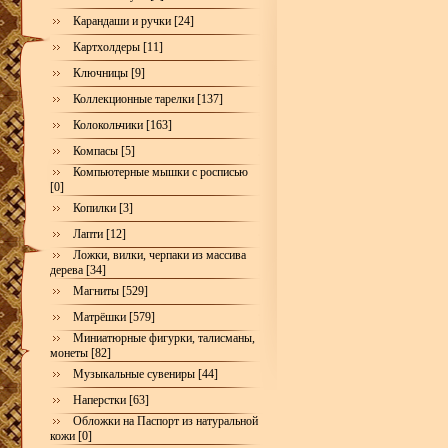
Карандаши и ручки [24]
Картхолдеры [11]
Ключницы [9]
Коллекционные тарелки [137]
Колокольчики [163]
Компасы [5]
Компьютерные мышки с росписью
[0]
Копилки [3]
Лапти [12]
Ложки, вилки, черпаки из массива
дерева [34]
Магниты [529]
Матрёшки [579]
Миниатюрные фигурки, талисманы,
монеты [82]
Музыкальные сувениры [44]
Наперстки [63]
Обложки на Паспорт из натуральной
кожи [0]