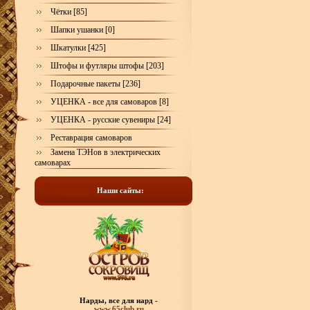
Чётки [85]
Шапки ушанки [0]
Шкатулки [425]
Штофы и футляры штофы [203]
Подарочные пакеты [236]
УЦЕНКА - все для самоваров [8]
УЦЕНКА - русские сувениры [24]
Реставрация самоваров
Замена ТЭНов в электрических
самоварах
Наши сайты:
Нарды, все для нард -
www.65club.ru