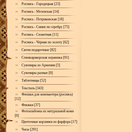
Роспись - Городецкая [23]
Роспись - Мезенская [14]
Роспись - Петриковская [18]
Роспись - Синяя по серебру [75]
Роспись - Сюжетная [11]
Роспись - Чёрная по золоту [62]
Свечи подарочные [82]
Семикаракорская керамика [91]
Сувениры из Армении [5]
Сувениры разные [0]
Таблетницы [52]
Текстиль [343]
Флешки для компьютера (роспись)
[12]
Фляжки [37]
Фотоальбомы из натуральной кожи
[0]
Цветочные корзинки из фарфора [17]
Часы [291]