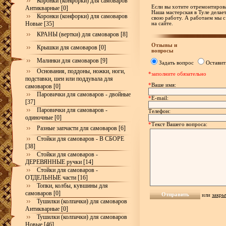
Коронки (конфорки) для самоваров
Если вы хотите отремонтирова
Антикварные [0]
Наша мастерская в Туле делае
Коронки (конфорки) для самоваров
свою работу. А работаем мы с
Новые [35]
на сайте.
КРАНЫ (вертки) для самоваров [8]
Отзывы и
Крышки для самоваров [0]
вопросы
Малинки для самоваров [9]
Задать вопрос
Оставит
Основания, поддоны, ножки, ноги,
*заполните обязательно
подставки, шеи или поддувала для
*
Ваше имя:
самоваров [0]
Паровички для самоваров - двойные
*
E-mail:
[37]
Паровички для самоваров -
Телефон:
одиночные [0]
*
Текст Вашего вопроса:
Разные запчасти для самоваров [6]
Стойки для самоваров - В СБОРЕ
[38]
Стойки для самоваров -
ДЕРЕВЯННЫЕ ручки [14]
Стойки для самоваров -
ОТДЕЛЬНЫЕ части [16]
Топки, колбы, кувшины для
самоваров [0]
или
закры
Тушилки (колпачки) для самоваров
Антикварные [0]
Тушилки (колпачки) для самоваров
Новые [46]