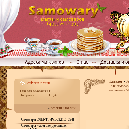
Каталог
»
За
сейчас в корзине...
для самовар
малинками Мо
Товаров в корзине:
0
На сумму:
0 руб.
»
перейти к корзине
Самовары ЭЛЕКТРИЧЕСКИЕ [694]
Самовары жаровые (дровяные,