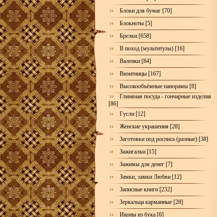
Блоки для бумаг [70]
Блокноты [5]
Брелки [658]
В поход (мультитулы) [16]
Валенки [84]
Визитницы [167]
Высокообъёмные панорамы [8]
Глиняная посуда - гончарные изделия
[86]
Гусли [12]
Женские украшения [28]
Заготовки под роспись (разные) [38]
Зажигалки [15]
Зажимы для денег [7]
Замки, замки Любви [12]
Записные книги [232]
Зеркальца карманные [28]
Иконы из бука [6]