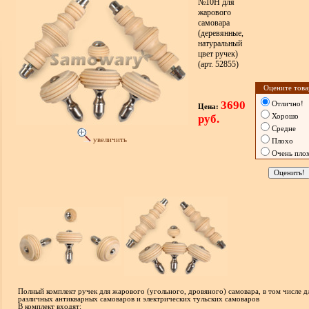
№10Н для
жарового
самовара
(деревянные,
натуральный
цвет ручек)
(арт. 52855)
Оцените това
3690
Отлично!
Цена:
руб.
Хорошо
Средне
увеличить
Плохо
Очень пло
Полный комплект ручек для жарового (угольного, дровяного) самовара, в том числе д
различных антикварных самоваров и электрических тульских самоваров
В комплект входят: