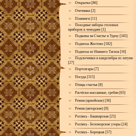
Открытки [86]
Очечники [2]
Планинги [11]
Походные наборы столовых
приборов в чемодане [1]
Подковы на Счастье и Удачу [345]
Подносы Жостово [182]
Подносы из Нижнего Тагила [16]
Подсвечники и канделябры из латуни
[27]
Портсигары [7]
Посуда [315]
Птицы счастья [8]
Расчёски массажные, гребни [65]
Ремни (армейские) [36]
Ремни (авторские) [0]
Роспись - Башкирская [25]
Роспись - Беломорские узоры [24]
Роспись - Борецкая [57]