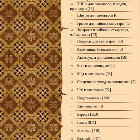
ТЭНы для самоваров, колодки,
прокладки [13]
Шнуры для самоваров [6]
Грелки для чайника самовара [43]
Заварочные чайники, сахарницы,
чайные пары [73]
Подносы для самоваров [50]
Капельницы (капельники) [0]
Аксессуары для самоваров [56]
Книги по самоварам [9]
Мёд к самоварам [33]
Средства по уходу за самоварами [8]
Чай к самоварам [22]
Подстаканники [760]
Антиквариат [0]
Береста [553]
Гжель [871]
Хохлома [418]
Балалайки [70]