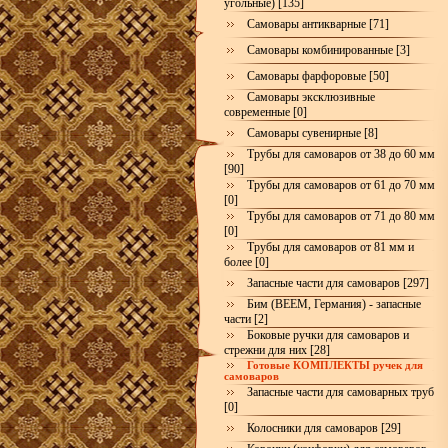
угольные) [135]
Самовары антикварные [71]
Самовары комбинированные [3]
Самовары фарфоровые [50]
Самовары эксклюзивные
современные [0]
Самовары сувенирные [8]
Трубы для самоваров от 38 до 60 мм
[90]
Трубы для самоваров от 61 до 70 мм
[0]
Трубы для самоваров от 71 до 80 мм
[0]
Трубы для самоваров от 81 мм и
более [0]
Запасные части для самоваров [297]
Бим (BEEM, Германия) - запасные
части [2]
Боковые ручки для самоваров и
стрежни для них [28]
Готовые КОМПЛЕКТЫ ручек для
самоваров
Запасные части для самоварных труб
[0]
Колосники для самоваров [29]