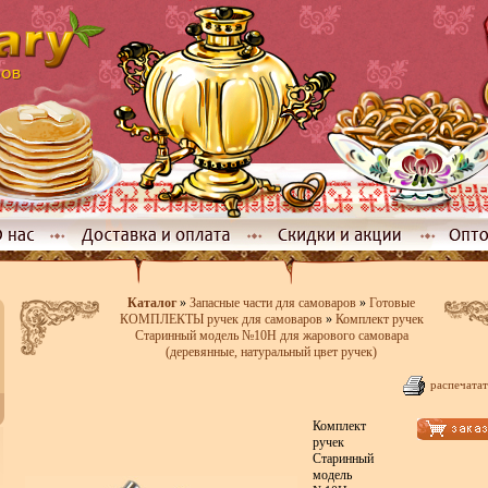
Каталог
»
Запасные части для самоваров
»
Готовые
КОМПЛЕКТЫ ручек для самоваров
»
Комплект ручек
Старинный модель №10Н для жарового самовара
(деревянные, натуральный цвет ручек)
распечатат
Комплект
ручек
Старинный
модель