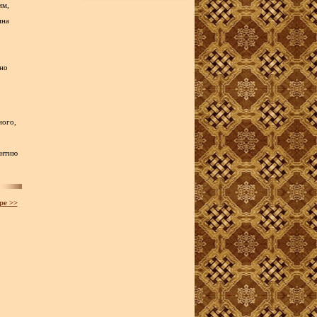
мм,
ина
сно
ного,
антию
ре >>