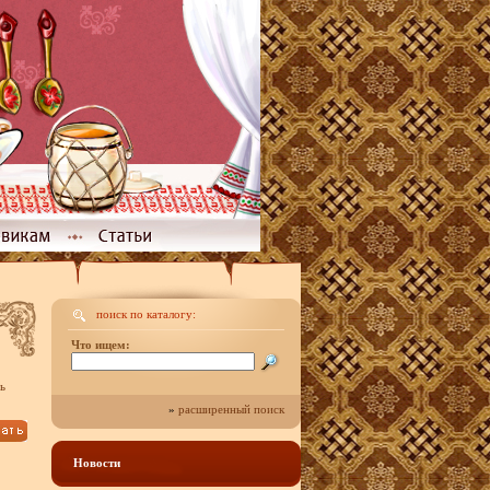
поиск по каталогу:
Что ищем:
ь
»
расширенный поиск
Новости