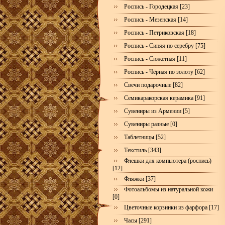
Роспись - Городецкая [23]
Роспись - Мезенская [14]
Роспись - Петриковская [18]
Роспись - Синяя по серебру [75]
Роспись - Сюжетная [11]
Роспись - Чёрная по золоту [62]
Свечи подарочные [82]
Семикаракорская керамика [91]
Сувениры из Армении [5]
Сувениры разные [0]
Таблетницы [52]
Текстиль [343]
Флешки для компьютера (роспись)
[12]
Фляжки [37]
Фотоальбомы из натуральной кожи
[0]
Цветочные корзинки из фарфора [17]
Часы [291]