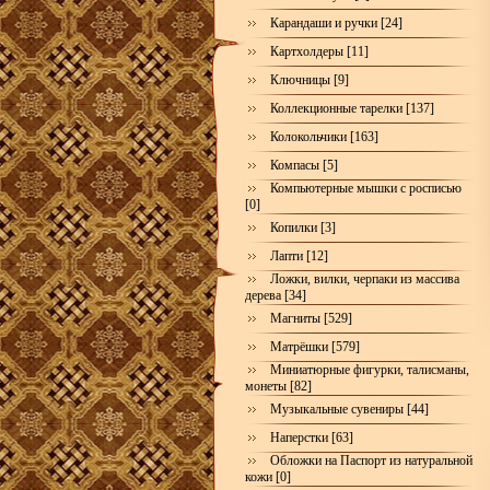
Карандаши и ручки [24]
Картхолдеры [11]
Ключницы [9]
Коллекционные тарелки [137]
Колокольчики [163]
Компасы [5]
Компьютерные мышки с росписью
[0]
Копилки [3]
Лапти [12]
Ложки, вилки, черпаки из массива
дерева [34]
Магниты [529]
Матрёшки [579]
Миниатюрные фигурки, талисманы,
монеты [82]
Музыкальные сувениры [44]
Наперстки [63]
Обложки на Паспорт из натуральной
кожи [0]