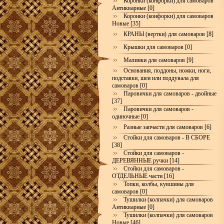
Коронки (конфорки) для самоваров
Антикварные [0]
Коронки (конфорки) для самоваров
Новые [35]
КРАНЫ (вертки) для самоваров [8]
Крышки для самоваров [0]
Малинки для самоваров [9]
Основания, поддоны, ножки, ноги,
подставки, шеи или поддувала для
самоваров [0]
Паровички для самоваров - двойные
[37]
Паровички для самоваров -
одиночные [0]
Разные запчасти для самоваров [6]
Стойки для самоваров - В СБОРЕ
[38]
Стойки для самоваров -
ДЕРЕВЯННЫЕ ручки [14]
Стойки для самоваров -
ОТДЕЛЬНЫЕ части [16]
Топки, колбы, кувшины для
самоваров [0]
Тушилки (колпачки) для самоваров
Антикварные [0]
Тушилки (колпачки) для самоваров
Новые [46]