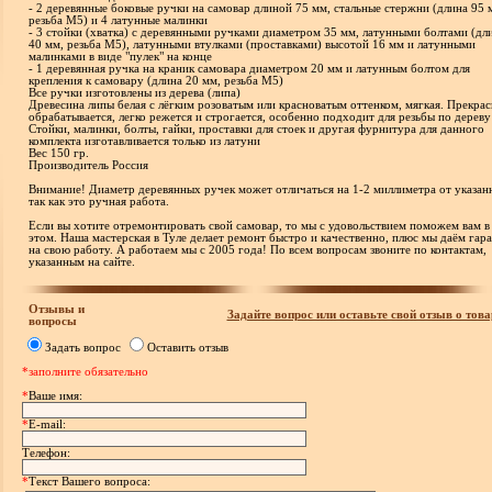
- 2 деревянные боковые ручки на самовар длиной 75 мм, стальные стержни (длина 95 
резьба М5) и 4 латунные малинки
- 3 стойки (хватка) с деревянными ручками диаметром 35 мм, латунными болтами (дл
40 мм, резьба М5), латунными втулками (проставками) высотой 16 мм и латунными
малинками в виде "пулек" на конце
- 1 деревянная ручка на краник самовара диаметром 20 мм и латунным болтом для
крепления к самовару (длина 20 мм, резьба М5)
Все ручки изготовлены из дерева (липа)
Древесина липы белая с лёгким розоватым или красноватым оттенком, мягкая. Прекра
обрабатывается, легко режется и строгается, особенно подходит для резьбы по дереву
Стойки, малинки, болты, гайки, проставки для стоек и другая фурнитура для данного
комплекта изготавливается только из латуни
Вес 150 гр.
Производитель Россия
Внимание! Диаметр деревянных ручек может отличаться на 1-2 миллиметра от указан
так как это ручная работа.
Если вы хотите отремонтировать свой самовар, то мы с удовольствием поможем вам в
этом. Наша мастерская в Туле делает ремонт быстро и качественно, плюс мы даём гар
на свою работу. А работаем мы с 2005 года! По всем вопросам звоните по контактам,
указанным на сайте.
Отзывы и
Задайте вопрос или оставьте свой отзыв о това
вопросы
Задать вопрос
Оставить отзыв
*заполните обязательно
*
Ваше имя:
*
E-mail:
Телефон:
*
Текст Вашего вопроса: