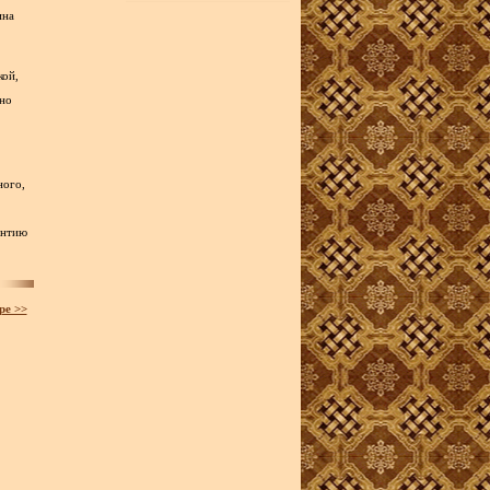
ина
кой,
сно
ного,
антию
ре >>