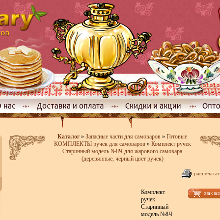
Каталог
»
Запасные части для самоваров
»
Готовые
КОМПЛЕКТЫ ручек для самоваров
»
Комплект ручек
Старинный модель №8Ч для жарового самовара
(деревянные, чёрный цвет ручек)
распечатат
Комплект
ручек
Старинный
модель №8Ч