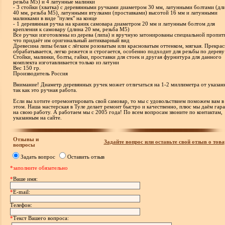
резьба М5) и 4 латунные малинки
- 3 стойки (хватка) с деревянными ручками диаметром 30 мм, латунными болтами (дл
40 мм, резьба М5), латунными втулками (проставками) высотой 16 мм и латунными
малинками в виде "пулек" на конце
- 1 деревянная ручка на краник самовара диаметром 20 мм и латунным болтом для
крепления к самовару (длина 20 мм, резьба М5)
Все ручки изготовлены из дерева (липа) и вручную затонированы специальной пропит
что придаёт им оригинальный антикварный вид
Древесина липы белая с лёгким розоватым или красноватым оттенком, мягкая. Прекра
обрабатывается, легко режется и строгается, особенно подходит для резьбы по дереву
Стойки, малинки, болты, гайки, проставки для стоек и другая фурнитура для данного
комплекта изготавливается только из латуни
Вес 150 гр.
Производитель Россия
Внимание! Диаметр деревянных ручек может отличаться на 1-2 миллиметра от указан
так как это ручная работа.
Если вы хотите отремонтировать свой самовар, то мы с удовольствием поможем вам в
этом. Наша мастерская в Туле делает ремонт быстро и качественно, плюс мы даём гар
на свою работу. А работаем мы с 2005 года! По всем вопросам звоните по контактам,
указанным на сайте.
Отзывы и
Задайте вопрос или оставьте свой отзыв о това
вопросы
Задать вопрос
Оставить отзыв
*заполните обязательно
*
Ваше имя:
*
E-mail:
Телефон:
*
Текст Вашего вопроса: