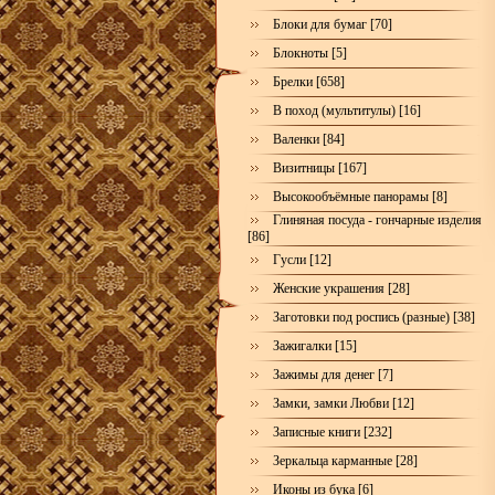
Блоки для бумаг [70]
Блокноты [5]
Брелки [658]
В поход (мультитулы) [16]
Валенки [84]
Визитницы [167]
Высокообъёмные панорамы [8]
Глиняная посуда - гончарные изделия
[86]
Гусли [12]
Женские украшения [28]
Заготовки под роспись (разные) [38]
Зажигалки [15]
Зажимы для денег [7]
Замки, замки Любви [12]
Записные книги [232]
Зеркальца карманные [28]
Иконы из бука [6]