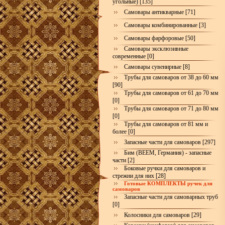
угольные) [135]
Самовары антикварные [71]
Самовары комбинированные [3]
Самовары фарфоровые [50]
Самовары эксклюзивные
современные [0]
Самовары сувенирные [8]
Трубы для самоваров от 38 до 60 мм
[90]
Трубы для самоваров от 61 до 70 мм
[0]
Трубы для самоваров от 71 до 80 мм
[0]
Трубы для самоваров от 81 мм и
более [0]
Запасные части для самоваров [297]
Бим (BEEM, Германия) - запасные
части [2]
Боковые ручки для самоваров и
стрежни для них [28]
Готовые КОМПЛЕКТЫ ручек для
самоваров
Запасные части для самоварных труб
[0]
Колосники для самоваров [29]