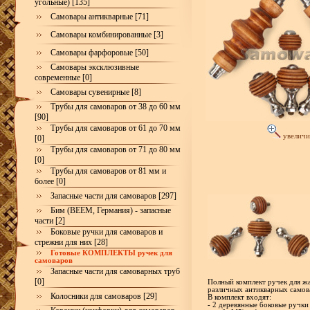
угольные) [135]
Самовары антикварные [71]
Самовары комбинированные [3]
Самовары фарфоровые [50]
Самовары эксклюзивные
современные [0]
Самовары сувенирные [8]
Трубы для самоваров от 38 до 60 мм
[90]
Трубы для самоваров от 61 до 70 мм
увеличи
[0]
Трубы для самоваров от 71 до 80 мм
[0]
Трубы для самоваров от 81 мм и
более [0]
Запасные части для самоваров [297]
Бим (BEEM, Германия) - запасные
части [2]
Боковые ручки для самоваров и
стрежни для них [28]
Готовые КОМПЛЕКТЫ ручек для
самоваров
Запасные части для самоварных труб
[0]
Полный комплект ручек для жа
различных антикварных самов
Колосники для самоваров [29]
В комплект входят:
- 2 деревянные боковые ручки