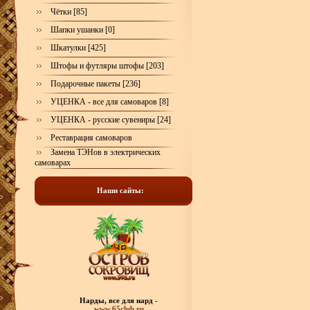
Чётки [85]
Шапки ушанки [0]
Шкатулки [425]
Штофы и футляры штофы [203]
Подарочные пакеты [236]
УЦЕНКА - все для самоваров [8]
УЦЕНКА - русские сувениры [24]
Реставрация самоваров
Замена ТЭНов в электрических
самоварах
Наши сайты:
Нарды, все для нард -
www.65club.ru