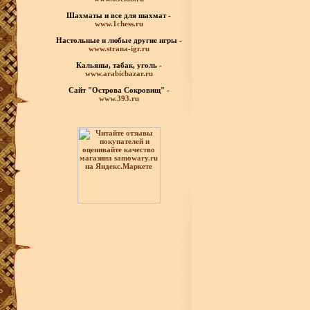
Шахматы
и все для шахмат -
www.1chess.ru
Настольные и любые
другие игры -
www.strana-igr.ru
Кальяны, табак, уголь -
www.arabicbazar.ru
Сайт "Острова Сокровищ" -
www.393.ru