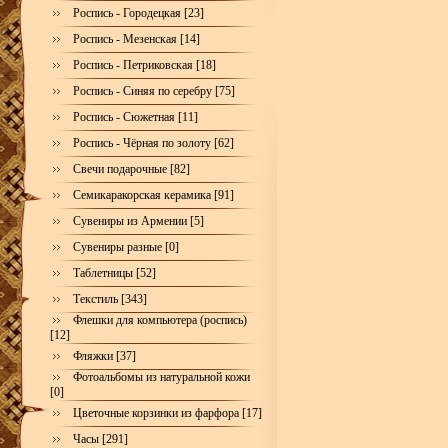
Роспись - Городецкая [23]
Роспись - Мезенская [14]
Роспись - Петриковская [18]
Роспись - Синяя по серебру [75]
Роспись - Сюжетная [11]
Роспись - Чёрная по золоту [62]
Свечи подарочные [82]
Семикаракорская керамика [91]
Сувениры из Армении [5]
Сувениры разные [0]
Таблетницы [52]
Текстиль [343]
Флешки для компьютера (роспись)
[12]
Фляжки [37]
Фотоальбомы из натуральной кожи
[0]
Цветочные корзинки из фарфора [17]
Часы [291]