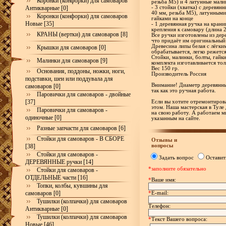
Коронки (конфорки) для самоваров
резьба М5) и 4 латунные мали
Антикварные [0]
- 3 стойки (хватка) с деревя
40 мм, резьба М5), латунными
Коронки (конфорки) для самоваров
гайками на конце
Новые [35]
- 1 деревянная ручка на кран
крепления к самовару (длина 
КРАНЫ (вертки) для самоваров [8]
Все ручки изготовлены из дер
что придаёт им оригинальный
Древесина липы белая с лёгки
Крышки для самоваров [0]
обрабатывается, легко режетс
Стойки, малинки, болты, гайк
Малинки для самоваров [9]
комплекта изготавливается тол
Вес 150 гр.
Основания, поддоны, ножки, ноги,
Производитель Россия
подставки, шеи или поддувала для
Внимание! Диаметр деревянны
самоваров [0]
так как это ручная работа.
Паровички для самоваров - двойные
[37]
Если вы хотите отремонтирова
этом. Наша мастерская в Туле
Паровички для самоваров -
на свою работу. А работаем м
одиночные [0]
указанным на сайте.
Разные запчасти для самоваров [6]
Стойки для самоваров - В СБОРЕ
Отзывы и
вопросы
[38]
Стойки для самоваров -
Задать вопрос
Оставит
ДЕРЕВЯННЫЕ ручки [14]
*заполните обязательно
Стойки для самоваров -
ОТДЕЛЬНЫЕ части [16]
*
Ваше имя:
Топки, колбы, кувшины для
самоваров [0]
*
E-mail:
Тушилки (колпачки) для самоваров
Телефон:
Антикварные [0]
Тушилки (колпачки) для самоваров
*
Текст Вашего вопроса:
Новые [46]