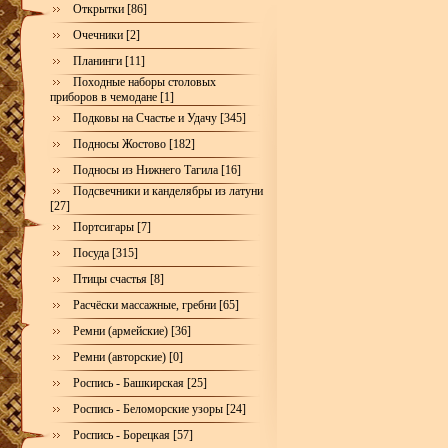
Открытки [86]
Очечники [2]
Планинги [11]
Походные наборы столовых
приборов в чемодане [1]
Подковы на Счастье и Удачу [345]
Подносы Жостово [182]
Подносы из Нижнего Тагила [16]
Подсвечники и канделябры из латуни
[27]
Портсигары [7]
Посуда [315]
Птицы счастья [8]
Расчёски массажные, гребни [65]
Ремни (армейские) [36]
Ремни (авторские) [0]
Роспись - Башкирская [25]
Роспись - Беломорские узоры [24]
Роспись - Борецкая [57]