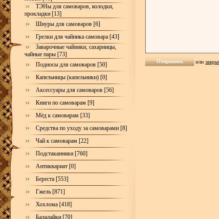
ТЭНы для самоваров, колодки,
прокладки [13]
Шнуры для самоваров [6]
Грелки для чайника самовара [43]
Заварочные чайники, сахарницы,
чайные пары [73]
или
закры
Подносы для самоваров [50]
Капельницы (капельники) [0]
Аксессуары для самоваров [56]
Книги по самоварам [9]
Мёд к самоварам [33]
Средства по уходу за самоварами [8]
Чай к самоварам [22]
Подстаканники [760]
Антиквариат [0]
Береста [553]
Гжель [871]
Хохлома [418]
Балалайки [70]