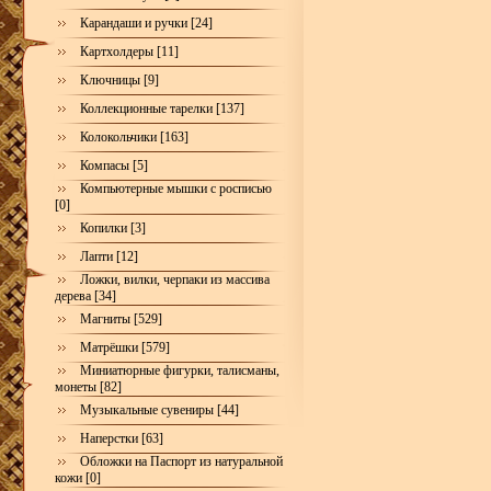
Карандаши и ручки [24]
Картхолдеры [11]
Ключницы [9]
Коллекционные тарелки [137]
Колокольчики [163]
Компасы [5]
Компьютерные мышки с росписью
[0]
Копилки [3]
Лапти [12]
Ложки, вилки, черпаки из массива
дерева [34]
Магниты [529]
Матрёшки [579]
Миниатюрные фигурки, талисманы,
монеты [82]
Музыкальные сувениры [44]
Наперстки [63]
Обложки на Паспорт из натуральной
кожи [0]