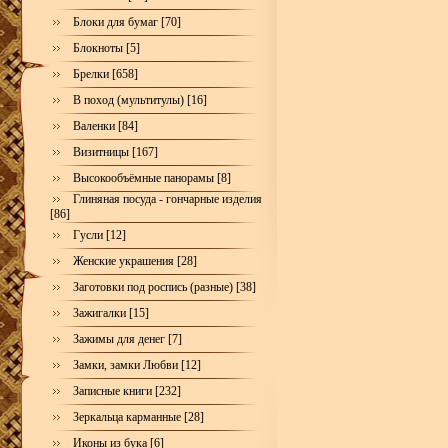
Блоки для бумаг [70]
Блокноты [5]
Брелки [658]
В поход (мультитулы) [16]
Валенки [84]
Визитницы [167]
Высокообъёмные панорамы [8]
Глиняная посуда - гончарные изделия
[86]
Гусли [12]
Женские украшения [28]
Заготовки под роспись (разные) [38]
Зажигалки [15]
Зажимы для денег [7]
Замки, замки Любви [12]
Записные книги [232]
Зеркальца карманные [28]
Иконы из бука [6]