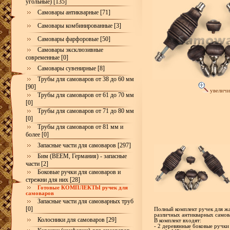
угольные) [135]
Самовары антикварные [71]
Самовары комбинированные [3]
Самовары фарфоровые [50]
Самовары эксклюзивные
современные [0]
Самовары сувенирные [8]
Трубы для самоваров от 38 до 60 мм
[90]
увеличи
Трубы для самоваров от 61 до 70 мм
[0]
Трубы для самоваров от 71 до 80 мм
[0]
Трубы для самоваров от 81 мм и
более [0]
Запасные части для самоваров [297]
Бим (BEEM, Германия) - запасные
части [2]
Боковые ручки для самоваров и
стрежни для них [28]
Готовые КОМПЛЕКТЫ ручек для
самоваров
Запасные части для самоварных труб
[0]
Полный комплект ручек для жа
различных антикварных самов
Колосники для самоваров [29]
В комплект входят:
- 2 деревянные боковые ручки