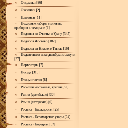
Открытки [86]
Очечники [2]
Планинги [11]
Походные наборы столовых
приборов в чемодане [1]
Подковы на Счастье и Удачу [345]
Подносы Жостово [182]
Подносы из Нижнего Тагила [16]
Подсвечники и канделябры из латуни
[27]
Портсигары [7]
Посуда [315]
Птицы счастья [8]
Расчёски массажные, гребни [65]
Ремни (армейские) [36]
Ремни (авторские) [0]
Роспись - Башкирская [25]
Роспись - Беломорские узоры [24]
Роспись - Борецкая [57]