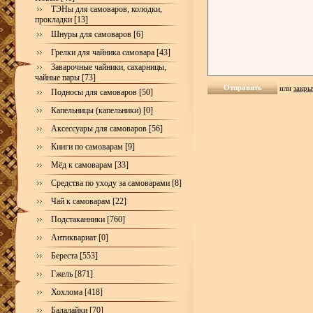
ТЭНы для самоваров, колодки,
прокладки [13]
Шнуры для самоваров [6]
Грелки для чайника самовара [43]
Заварочные чайники, сахарницы,
чайные пары [73]
или
закры
Подносы для самоваров [50]
Капельницы (капельники) [0]
Аксессуары для самоваров [56]
Книги по самоварам [9]
Мёд к самоварам [33]
Средства по уходу за самоварами [8]
Чай к самоварам [22]
Подстаканники [760]
Антиквариат [0]
Береста [553]
Гжель [871]
Хохлома [418]
Балалайки [70]