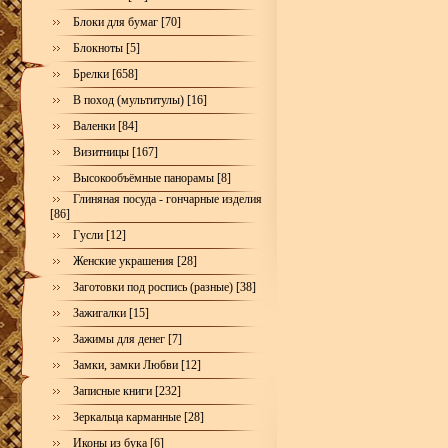
Блоки для бумаг [70]
Блокноты [5]
Брелки [658]
В поход (мультитулы) [16]
Валенки [84]
Визитницы [167]
Высокообъёмные панорамы [8]
Глиняная посуда - гончарные изделия
[86]
Гусли [12]
Женские украшения [28]
Заготовки под роспись (разные) [38]
Зажигалки [15]
Зажимы для денег [7]
Замки, замки Любви [12]
Записные книги [232]
Зеркальца карманные [28]
Иконы из бука [6]