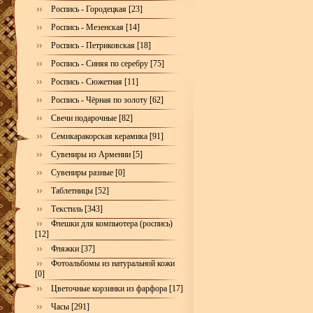
Роспись - Городецкая [23]
Роспись - Мезенская [14]
Роспись - Петриковская [18]
Роспись - Синяя по серебру [75]
Роспись - Сюжетная [11]
Роспись - Чёрная по золоту [62]
Свечи подарочные [82]
Семикаракорская керамика [91]
Сувениры из Армении [5]
Сувениры разные [0]
Таблетницы [52]
Текстиль [343]
Флешки для компьютера (роспись)
[12]
Фляжки [37]
Фотоальбомы из натуральной кожи
[0]
Цветочные корзинки из фарфора [17]
Часы [291]