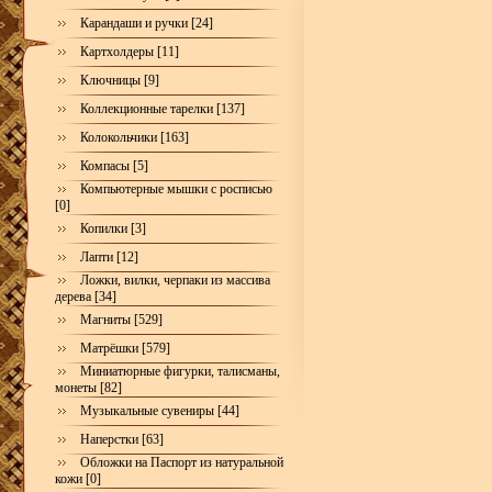
Карандаши и ручки [24]
Картхолдеры [11]
Ключницы [9]
Коллекционные тарелки [137]
Колокольчики [163]
Компасы [5]
Компьютерные мышки с росписью
[0]
Копилки [3]
Лапти [12]
Ложки, вилки, черпаки из массива
дерева [34]
Магниты [529]
Матрёшки [579]
Миниатюрные фигурки, талисманы,
монеты [82]
Музыкальные сувениры [44]
Наперстки [63]
Обложки на Паспорт из натуральной
кожи [0]