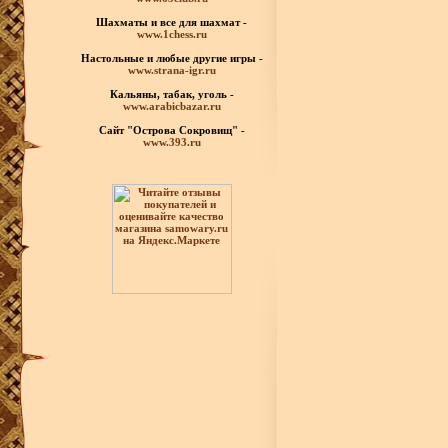
Шахматы
и все для шахмат -
www.1chess.ru
Настольные и любые
другие игры -
www.strana-igr.ru
Кальяны, табак, уголь -
www.arabicbazar.ru
Сайт "Острова Сокровищ" -
www.393.ru