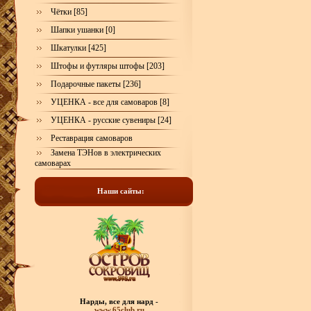
Чётки [85]
Шапки ушанки [0]
Шкатулки [425]
Штофы и футляры штофы [203]
Подарочные пакеты [236]
УЦЕНКА - все для самоваров [8]
УЦЕНКА - русские сувениры [24]
Реставрация самоваров
Замена ТЭНов в электрических
самоварах
Наши сайты:
Нарды, все для нард -
www.65club.ru