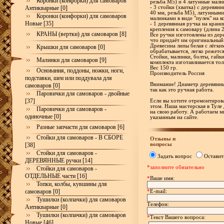
Коронки (конфорки) для самоваров
резьба М5) и 4 латунные мали
Антикварные [0]
- 3 стойки (хватка) с деревя
40 мм, резьба М5), латунными
Коронки (конфорки) для самоваров
малинками в виде "пулек" на к
Новые [35]
- 1 деревянная ручка на кран
крепления к самовару (длина 
КРАНЫ (вертки) для самоваров [8]
Все ручки изготовлены из дер
что придаёт им оригинальный
Древесина липы белая с лёгки
Крышки для самоваров [0]
обрабатывается, легко режетс
Стойки, малинки, болты, гайк
Малинки для самоваров [9]
комплекта изготавливается тол
Вес 150 гр.
Основания, поддоны, ножки, ноги,
Производитель Россия
подставки, шеи или поддувала для
Внимание! Диаметр деревянны
самоваров [0]
так как это ручная работа.
Паровички для самоваров - двойные
[37]
Если вы хотите отремонтирова
этом. Наша мастерская в Туле
Паровички для самоваров -
на свою работу. А работаем м
одиночные [0]
указанным на сайте.
Разные запчасти для самоваров [6]
Стойки для самоваров - В СБОРЕ
Отзывы и
вопросы
[38]
Стойки для самоваров -
Задать вопрос
Оставит
ДЕРЕВЯННЫЕ ручки [14]
*заполните обязательно
Стойки для самоваров -
ОТДЕЛЬНЫЕ части [16]
*
Ваше имя:
Топки, колбы, кувшины для
самоваров [0]
*
E-mail:
Тушилки (колпачки) для самоваров
Телефон:
Антикварные [0]
Тушилки (колпачки) для самоваров
*
Текст Вашего вопроса:
Новые [46]