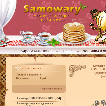
Каталог
сейчас в корзине...
КОМПЛЕКТЫ
Дворянски
Товаров в корзине:
0
(де
На сумму:
0 руб.
»
перейти к корзине
Самовары ЭЛЕКТРИЧЕСКИЕ [694]
Самовары жаровые (дровяные,