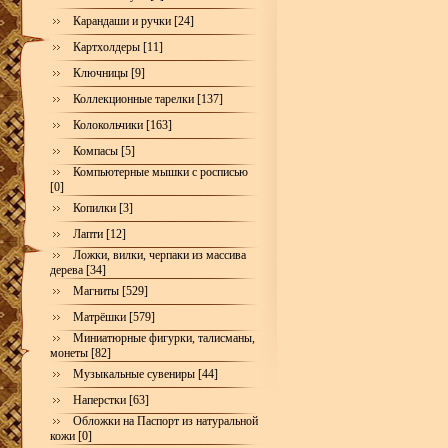
Карандаши и ручки [24]
Картхолдеры [11]
Ключницы [9]
Коллекционные тарелки [137]
Колокольчики [163]
Компасы [5]
Компьютерные мышки с росписью
[0]
Копилки [3]
Лапти [12]
Ложки, вилки, черпаки из массива
дерева [34]
Магниты [529]
Матрёшки [579]
Миниатюрные фигурки, талисманы,
монеты [82]
Музыкальные сувениры [44]
Наперстки [63]
Обложки на Паспорт из натуральной
кожи [0]