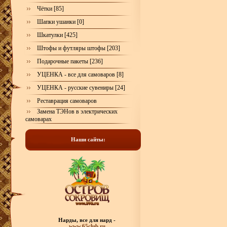
Чётки [85]
Шапки ушанки [0]
Шкатулки [425]
Штофы и футляры штофы [203]
Подарочные пакеты [236]
УЦЕНКА - все для самоваров [8]
УЦЕНКА - русские сувениры [24]
Реставрация самоваров
Замена ТЭНов в электрических
самоварах
Наши сайты:
Нарды, все для нард -
www.65club.ru