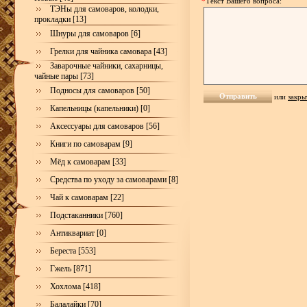
*
Текст Вашего вопроса:
ТЭНы для самоваров, колодки,
прокладки [13]
Шнуры для самоваров [6]
Грелки для чайника самовара [43]
Заварочные чайники, сахарницы,
чайные пары [73]
Подносы для самоваров [50]
или
закры
Капельницы (капельники) [0]
Аксессуары для самоваров [56]
Книги по самоварам [9]
Мёд к самоварам [33]
Средства по уходу за самоварами [8]
Чай к самоварам [22]
Подстаканники [760]
Антиквариат [0]
Береста [553]
Гжель [871]
Хохлома [418]
Балалайки [70]