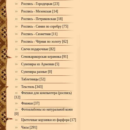
Роспись - Городецкая [23]
Роспись - Мезенская [14]
Роспись - Петриковская [18]
Роспись - Синяя по серебру [75]
Роспись - Сюжетная [11]
Роспись - Чёрная по золоту [62]
Свечи подарочные [82]
Семикаракорская керамика [91]
Сувениры из Армении [5]
Сувениры разные [0]
Таблетницы [52]
Текстиль [343]
Флешки для компьютера (роспись)
[12]
Фляжки [37]
Фотоальбомы из натуральной кожи
[0]
Цветочные корзинки из фарфора [17]
Часы [291]