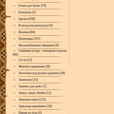
Блоки для бумаг [70]
Блокноты [5]
Брелки [658]
В поход (мультитулы) [16]
Валенки [84]
Визитницы [167]
Высокообъёмные панорамы [8]
Глиняная посуда - гончарные изделия
[86]
Гусли [12]
Женские украшения [28]
Заготовки под роспись (разные) [38]
Зажигалки [15]
Зажимы для денег [7]
Замки, замки Любви [12]
Записные книги [232]
Зеркальца карманные [28]
Иконы из бука [6]