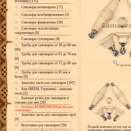
угольные) [135]
Самовары антикварные [71]
Самовары комбинированные [3]
Самовары фарфоровые [50]
Самовары эксклюзивные
современные [0]
Самовары сувенирные [8]
Трубы для самоваров от 38 до 60 мм
[90]
Трубы для самоваров от 61 до 70 мм
[0]
Трубы для самоваров от 71 до 80 мм
увеличи
[0]
Трубы для самоваров от 81 мм и
более [0]
Запасные части для самоваров [297]
Бим (BEEM, Германия) - запасные
части [2]
Боковые ручки для самоваров и
стрежни для них [28]
Готовые КОМПЛЕКТЫ ручек для
самоваров
Запасные части для самоварных труб
[0]
Колосники для самоваров [29]
Полный комплект ручек для жа
различных антикварных самов