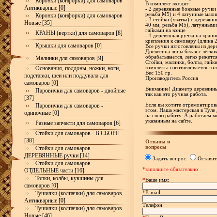
Коронки (конфорки) для самоваров
В комплект входят:
Антикварные [0]
- 2 деревянные боковые ручки
резьба М5) и 4 латунные мали
Коронки (конфорки) для самоваров
- 3 стойки (хватка) с деревя
Новые [35]
40 мм, резьба М5), латунными
гайками на конце
КРАНЫ (вертки) для самоваров [8]
- 1 деревянная ручка на кран
крепления к самовару (длина 
Крышки для самоваров [0]
Все ручки изготовлены из дере
Древесина липы белая с лёгки
обрабатывается, легко режетс
Малинки для самоваров [9]
Стойки, малинки, болты, гайк
Основания, поддоны, ножки, ноги,
комплекта изготавливается тол
Вес 150 гр.
подставки, шеи или поддувала для
Производитель Россия
самоваров [0]
Внимание! Диаметр деревянны
Паровички для самоваров - двойные
так как это ручная работа.
[37]
Паровички для самоваров -
Если вы хотите отремонтирова
этом. Наша мастерская в Туле
одиночные [0]
на свою работу. А работаем м
указанным на сайте.
Разные запчасти для самоваров [6]
Стойки для самоваров - В СБОРЕ
[38]
Отзывы и
вопросы
Стойки для самоваров -
ДЕРЕВЯННЫЕ ручки [14]
Задать вопрос
Оставит
Стойки для самоваров -
*заполните обязательно
ОТДЕЛЬНЫЕ части [16]
Топки, колбы, кувшины для
*
Ваше имя:
самоваров [0]
*
E-mail:
Тушилки (колпачки) для самоваров
Антикварные [0]
Телефон:
Тушилки (колпачки) для самоваров
Новые [46]