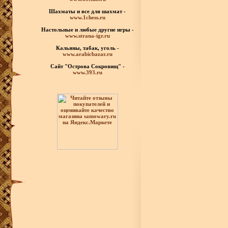
Шахматы
и все для шахмат -
www.1chess.ru
Настольные и любые
другие игры -
www.strana-igr.ru
Кальяны, табак, уголь -
www.arabicbazar.ru
Сайт "Острова Сокровищ" -
www.393.ru