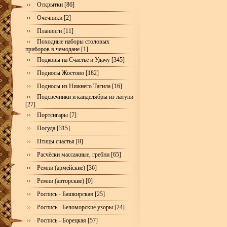
Открытки [86]
Очечники [2]
Планинги [11]
Походные наборы столовых
приборов в чемодане [1]
Подковы на Счастье и Удачу [345]
Подносы Жостово [182]
Подносы из Нижнего Тагила [16]
Подсвечники и канделябры из латуни
[27]
Портсигары [7]
Посуда [315]
Птицы счастья [8]
Расчёски массажные, гребни [65]
Ремни (армейские) [36]
Ремни (авторские) [0]
Роспись - Башкирская [25]
Роспись - Беломорские узоры [24]
Роспись - Борецкая [57]