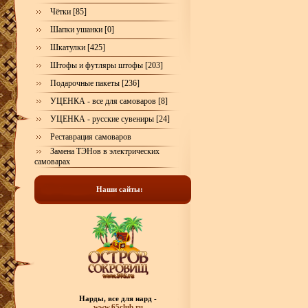
Чётки [85]
Шапки ушанки [0]
Шкатулки [425]
Штофы и футляры штофы [203]
Подарочные пакеты [236]
УЦЕНКА - все для самоваров [8]
УЦЕНКА - русские сувениры [24]
Реставрация самоваров
Замена ТЭНов в электрических
самоварах
Наши сайты:
Нарды, все для нард -
www.65club.ru