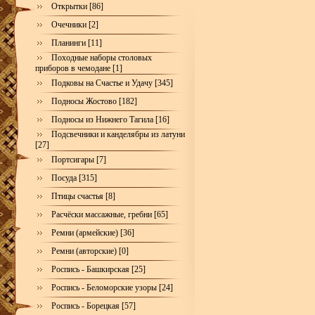
Открытки [86]
Очечники [2]
Планинги [11]
Походные наборы столовых
приборов в чемодане [1]
Подковы на Счастье и Удачу [345]
Подносы Жостово [182]
Подносы из Нижнего Тагила [16]
Подсвечники и канделябры из латуни
[27]
Портсигары [7]
Посуда [315]
Птицы счастья [8]
Расчёски массажные, гребни [65]
Ремни (армейские) [36]
Ремни (авторские) [0]
Роспись - Башкирская [25]
Роспись - Беломорские узоры [24]
Роспись - Борецкая [57]