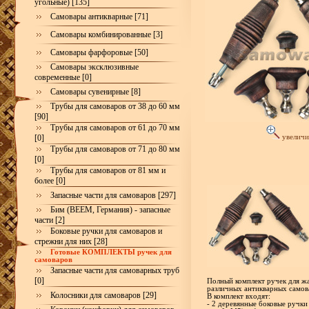
угольные) [135]
Самовары антикварные [71]
Самовары комбинированные [3]
Самовары фарфоровые [50]
Самовары эксклюзивные
современные [0]
Самовары сувенирные [8]
Трубы для самоваров от 38 до 60 мм
[90]
Трубы для самоваров от 61 до 70 мм
[0]
увеличи
Трубы для самоваров от 71 до 80 мм
[0]
Трубы для самоваров от 81 мм и
более [0]
Запасные части для самоваров [297]
Бим (BEEM, Германия) - запасные
части [2]
Боковые ручки для самоваров и
стрежни для них [28]
Готовые КОМПЛЕКТЫ ручек для
самоваров
Запасные части для самоварных труб
[0]
Полный комплект ручек для жа
различных антикварных самов
Колосники для самоваров [29]
В комплект входят:
- 2 деревянные боковые ручки