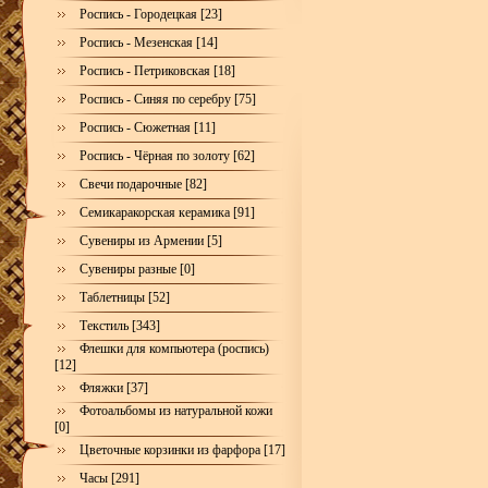
Роспись - Городецкая [23]
Роспись - Мезенская [14]
Роспись - Петриковская [18]
Роспись - Синяя по серебру [75]
Роспись - Сюжетная [11]
Роспись - Чёрная по золоту [62]
Свечи подарочные [82]
Семикаракорская керамика [91]
Сувениры из Армении [5]
Сувениры разные [0]
Таблетницы [52]
Текстиль [343]
Флешки для компьютера (роспись)
[12]
Фляжки [37]
Фотоальбомы из натуральной кожи
[0]
Цветочные корзинки из фарфора [17]
Часы [291]