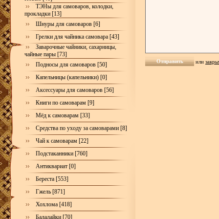
ТЭНы для самоваров, колодки,
прокладки [13]
Шнуры для самоваров [6]
Грелки для чайника самовара [43]
Заварочные чайники, сахарницы,
чайные пары [73]
или
закры
Подносы для самоваров [50]
Капельницы (капельники) [0]
Аксессуары для самоваров [56]
Книги по самоварам [9]
Мёд к самоварам [33]
Средства по уходу за самоварами [8]
Чай к самоварам [22]
Подстаканники [760]
Антиквариат [0]
Береста [553]
Гжель [871]
Хохлома [418]
Балалайки [70]