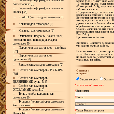
Коронки (конфорки) для самоваров
резьба М5) и 4 латунные мали
Антикварные [0]
- 3 стойки (хватка) с деревя
40 мм, резьба М5), латунными
Коронки (конфорки) для самоваров
гайками на конце
Новые [35]
- 1 деревянная ручка на кран
крепления к самовару (длина 
КРАНЫ (вертки) для самоваров [8]
Все ручки изготовлены из дер
что придаёт им оригинальный
Древесина липы белая с лёгки
Крышки для самоваров [0]
обрабатывается, легко режетс
Стойки, малинки, болты, гайк
Малинки для самоваров [9]
комплекта изготавливается тол
Вес 150 гр.
Основания, поддоны, ножки, ноги,
Производитель Россия
подставки, шеи или поддувала для
Внимание! Диаметр деревянны
самоваров [0]
так как это ручная работа.
Паровички для самоваров - двойные
[37]
Если вы хотите отремонтирова
этом. Наша мастерская в Туле
Паровички для самоваров -
на свою работу. А работаем м
одиночные [0]
указанным на сайте.
Разные запчасти для самоваров [6]
Стойки для самоваров - В СБОРЕ
Отзывы и
вопросы
[38]
Стойки для самоваров -
Задать вопрос
Оставит
ДЕРЕВЯННЫЕ ручки [14]
*заполните обязательно
Стойки для самоваров -
ОТДЕЛЬНЫЕ части [16]
*
Ваше имя:
Топки, колбы, кувшины для
самоваров [0]
*
E-mail:
Тушилки (колпачки) для самоваров
Телефон:
Антикварные [0]
Тушилки (колпачки) для самоваров
*
Текст Вашего вопроса:
Новые [46]