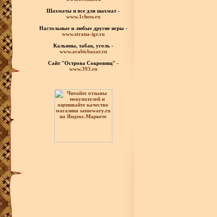
Шахматы
и все для шахмат -
www.1chess.ru
Настольные и любые
другие игры -
www.strana-igr.ru
Кальяны, табак, уголь -
www.arabicbazar.ru
Сайт "Острова Сокровищ" -
www.393.ru