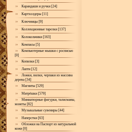
Карандаши и ручки [24]
Картхолдеры [11]
Ключницы [9]
Коллекционные тарелки [137]
Колокольчики [163]
Компасы [5]
Компьютерные мышки с росписью
[0]
Копилки [3]
Лапти [12]
Ложки, вилки, черпаки из массива
дерева [34]
Магниты [529]
Матрёшки [579]
Миниатюрные фигурки, талисманы,
монеты [82]
Музыкальные сувениры [44]
Наперстки [63]
Обложки на Паспорт из натуральной
кожи [0]