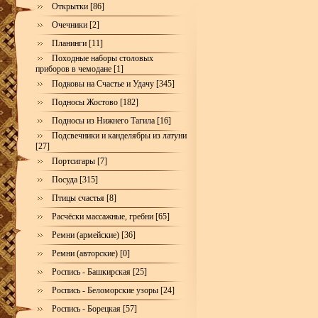
Открытки [86]
Очечники [2]
Планинги [11]
Походные наборы столовых
приборов в чемодане [1]
Подковы на Счастье и Удачу [345]
Подносы Жостово [182]
Подносы из Нижнего Тагила [16]
Подсвечники и канделябры из латуни
[27]
Портсигары [7]
Посуда [315]
Птицы счастья [8]
Расчёски массажные, гребни [65]
Ремни (армейские) [36]
Ремни (авторские) [0]
Роспись - Башкирская [25]
Роспись - Беломорские узоры [24]
Роспись - Борецкая [57]