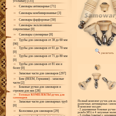
угольные) [135]
Самовары антикварные [71]
Самовары комбинированные [3]
Самовары фарфоровые [50]
Самовары эксклюзивные
современные [0]
Самовары сувенирные [8]
Трубы для самоваров от 38 до 60 мм
[90]
Трубы для самоваров от 61 до 70 мм
[0]
увеличить
Трубы для самоваров от 71 до 80 мм
[0]
Трубы для самоваров от 81 мм и
более [0]
Запасные части для самоваров [297]
Бим (BEEM, Германия) - запасные
части [2]
Боковые ручки для самоваров и
стрежни для них [28]
Готовые КОМПЛЕКТЫ ручек для
самоваров
Полный комплект ручек для жа
Запасные части для самоварных труб
различных антикварных самов
[0]
В комплект входят:
- 2 деревянные боковые ручки
Колосники для самоваров [29]
резьба М5) и 4 латунные мали
- 3 стойки (хватка) с деревя