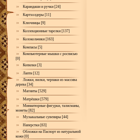
Карандаши и ручки [24]
Картхолдеры [11]
Ключницы [9]
Коллекционные тарелки [137]
Колокольчики [163]
Компасы [5]
Компьютерные мышки с росписью
[0]
Копилки [3]
Лапти [12]
Ложки, вилки, черпаки из массива
дерева [34]
Магниты [529]
Матрёшки [579]
Миниатюрные фигурки, талисманы,
монеты [82]
Музыкальные сувениры [44]
Наперстки [63]
Обложки на Паспорт из натуральной
кожи [0]