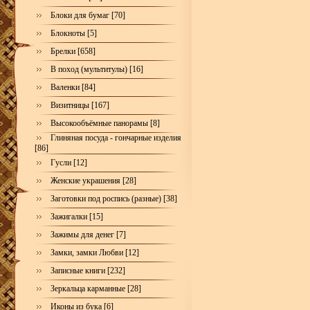
Блоки для бумаг [70]
Блокноты [5]
Брелки [658]
В поход (мультитулы) [16]
Валенки [84]
Визитницы [167]
Высокообъёмные панорамы [8]
Глиняная посуда - гончарные изделия
[86]
Гусли [12]
Женские украшения [28]
Заготовки под роспись (разные) [38]
Зажигалки [15]
Зажимы для денег [7]
Замки, замки Любви [12]
Записные книги [232]
Зеркальца карманные [28]
Иконы из бука [6]