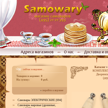
Каталог
сейчас в корзине...
КОМПЛЕКТЫ
Дворянск
Товаров в корзине:
0
(де
На сумму:
0 руб.
»
перейти к корзине
Самовары ЭЛЕКТРИЧЕСКИЕ [694]
Самовары жаровые (дровяные,