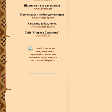
Шахматы
и все для шахмат -
www.1chess.ru
Настольные и любые
другие игры -
www.strana-igr.ru
Кальяны, табак, уголь -
www.arabicbazar.ru
Сайт "Острова Сокровищ" -
www.393.ru