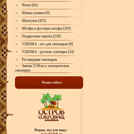
Чётки [85]
Шапки ушанки [0]
Шкатулки [425]
Штофы и футляры штофы [203]
Подарочные пакеты [236]
УЦЕНКА - все для самоваров [8]
УЦЕНКА - русские сувениры [24]
Реставрация самоваров
Замена ТЭНов в электрических
самоварах
Наши сайты:
Нарды, все для нард -
www.65club.ru