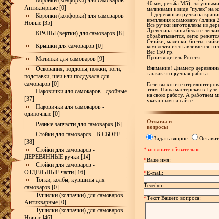
Коронки (конфорки) для самоваров
40 мм, резьба М5), латунными
Антикварные [0]
малинками в виде "пулек" на к
- 1 деревянная ручка на кран
Коронки (конфорки) для самоваров
крепления к самовару (длина 
Новые [35]
Все ручки изготовлены из дере
Древесина липы белая с лёгки
КРАНЫ (вертки) для самоваров [8]
обрабатывается, легко режетс
Стойки, малинки, болты, гайк
Крышки для самоваров [0]
комплекта изготавливается тол
Вес 150 гр.
Производитель Россия
Малинки для самоваров [9]
Основания, поддоны, ножки, ноги,
Внимание! Диаметр деревянны
так как это ручная работа.
подставки, шеи или поддувала для
самоваров [0]
Если вы хотите отремонтирова
этом. Наша мастерская в Туле
Паровички для самоваров - двойные
на свою работу. А работаем м
[37]
указанным на сайте.
Паровички для самоваров -
одиночные [0]
Отзывы и
Разные запчасти для самоваров [6]
вопросы
Стойки для самоваров - В СБОРЕ
Задать вопрос
Оставит
[38]
Стойки для самоваров -
*заполните обязательно
ДЕРЕВЯННЫЕ ручки [14]
*
Ваше имя:
Стойки для самоваров -
ОТДЕЛЬНЫЕ части [16]
*
E-mail:
Топки, колбы, кувшины для
Телефон:
самоваров [0]
Тушилки (колпачки) для самоваров
*
Текст Вашего вопроса:
Антикварные [0]
Тушилки (колпачки) для самоваров
Новые [46]