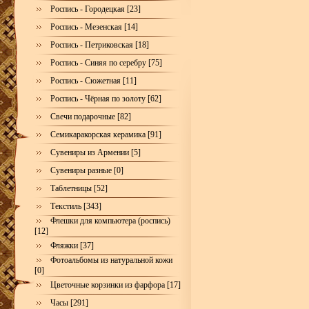
Роспись - Городецкая [23]
Роспись - Мезенская [14]
Роспись - Петриковская [18]
Роспись - Синяя по серебру [75]
Роспись - Сюжетная [11]
Роспись - Чёрная по золоту [62]
Свечи подарочные [82]
Семикаракорская керамика [91]
Сувениры из Армении [5]
Сувениры разные [0]
Таблетницы [52]
Текстиль [343]
Флешки для компьютера (роспись)
[12]
Фляжки [37]
Фотоальбомы из натуральной кожи
[0]
Цветочные корзинки из фарфора [17]
Часы [291]