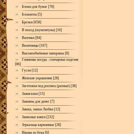
Блоки для бумаг [70]
Блокноты [5]
Брелки [658]
В поход (мультитулы) [16]
Валенки [84]
Визитницы [167]
Высокообъёмные панорамы [8]
Глиняная посуда - гончарные изделия
[86]
Гусли [12]
Женские украшения [28]
Заготовки под роспись (разные) [38]
Зажигалки [15]
Зажимы для денег [7]
Замки, замки Любви [12]
Записные книги [232]
Зеркальца карманные [28]
Иконы из бука [6]