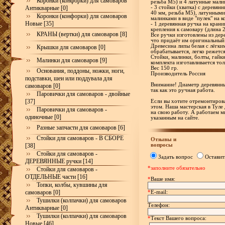
Коронки (конфорки) для самоваров
резьба М5) и 4 латунные мали
Антикварные [0]
- 3 стойки (хватка) с деревя
40 мм, резьба М5), латунными
Коронки (конфорки) для самоваров
малинками в виде "пулек" на к
Новые [35]
- 1 деревянная ручка на кран
крепления к самовару (длина 
КРАНЫ (вертки) для самоваров [8]
Все ручки изготовлены из дер
что придаёт им оригинальный
Древесина липы белая с лёгки
Крышки для самоваров [0]
обрабатывается, легко режетс
Стойки, малинки, болты, гайк
Малинки для самоваров [9]
комплекта изготавливается тол
Вес 150 гр.
Основания, поддоны, ножки, ноги,
Производитель Россия
подставки, шеи или поддувала для
Внимание! Диаметр деревянны
самоваров [0]
так как это ручная работа.
Паровички для самоваров - двойные
[37]
Если вы хотите отремонтирова
этом. Наша мастерская в Туле
Паровички для самоваров -
на свою работу. А работаем м
одиночные [0]
указанным на сайте.
Разные запчасти для самоваров [6]
Стойки для самоваров - В СБОРЕ
Отзывы и
вопросы
[38]
Стойки для самоваров -
Задать вопрос
Оставит
ДЕРЕВЯННЫЕ ручки [14]
*заполните обязательно
Стойки для самоваров -
ОТДЕЛЬНЫЕ части [16]
*
Ваше имя:
Топки, колбы, кувшины для
самоваров [0]
*
E-mail:
Тушилки (колпачки) для самоваров
Телефон:
Антикварные [0]
Тушилки (колпачки) для самоваров
*
Текст Вашего вопроса:
Новые [46]