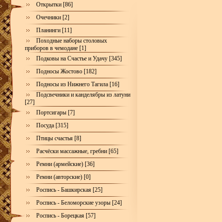
Открытки [86]
Очечники [2]
Планинги [11]
Походные наборы столовых
приборов в чемодане [1]
Подковы на Счастье и Удачу [345]
Подносы Жостово [182]
Подносы из Нижнего Тагила [16]
Подсвечники и канделябры из латуни
[27]
Портсигары [7]
Посуда [315]
Птицы счастья [8]
Расчёски массажные, гребни [65]
Ремни (армейские) [36]
Ремни (авторские) [0]
Роспись - Башкирская [25]
Роспись - Беломорские узоры [24]
Роспись - Борецкая [57]