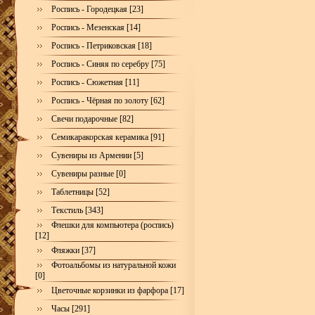
Роспись - Городецкая [23]
Роспись - Мезенская [14]
Роспись - Петриковская [18]
Роспись - Синяя по серебру [75]
Роспись - Сюжетная [11]
Роспись - Чёрная по золоту [62]
Свечи подарочные [82]
Семикаракорская керамика [91]
Сувениры из Армении [5]
Сувениры разные [0]
Таблетницы [52]
Текстиль [343]
Флешки для компьютера (роспись)
[12]
Фляжки [37]
Фотоальбомы из натуральной кожи
[0]
Цветочные корзинки из фарфора [17]
Часы [291]