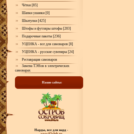
Чётки [85]
Шапки ушанки [0]
Шкатулки [425]
Штофы и футляры штофы [203]
Подарочные пакеты [236]
УЦЕНКА - все для самоваров [8]
УЦЕНКА - русские сувениры [24]
Реставрация самоваров
Замена ТЭНов в электрических
самоварах
Наши сайты:
Нарды, все для нард -
www.65club.ru