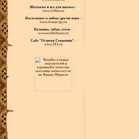
Шахматы
и все для шахмат -
www.1chess.ru
Настольные и любые
другие игры -
www.strana-igr.ru
Кальяны, табак, уголь -
www.arabicbazar.ru
Сайт "Острова Сокровищ" -
www.393.ru