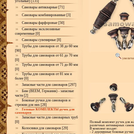
угольные) [135]
Самовары антикварные [71]
Самовары комбинированные [3]
Самовары фарфоровые [50]
Самовары эксклюзивные
современные [0]
Самовары сувенирные [8]
Трубы для самоваров от 38 до 60 мм
[90]
Трубы для самоваров от 61 до 70 мм
увеличи
[0]
Трубы для самоваров от 71 до 80 мм
[0]
Трубы для самоваров от 81 мм и
более [0]
Запасные части для самоваров [297]
Бим (BEEM, Германия) - запасные
части [2]
Боковые ручки для самоваров и
стрежни для них [28]
Готовые КОМПЛЕКТЫ ручек для
самоваров
Запасные части для самоварных труб
[0]
Полный комплект ручек для жа
различных антикварных самов
Колосники для самоваров [29]
В комплект входят:
- 2 деревянные боковые ручки