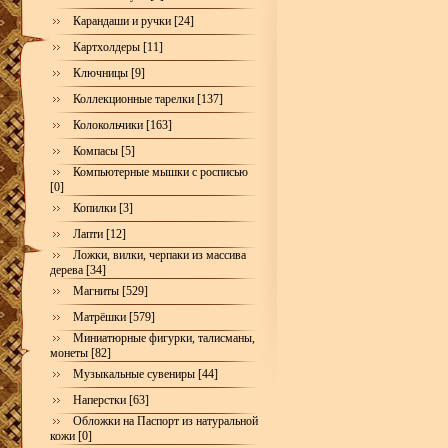
Карандаши и ручки [24]
Картхолдеры [11]
Ключницы [9]
Коллекционные тарелки [137]
Колокольчики [163]
Компасы [5]
Компьютерные мышки с росписью
[0]
Копилки [3]
Лапти [12]
Ложки, вилки, черпаки из массива
дерева [34]
Магниты [529]
Матрёшки [579]
Миниатюрные фигурки, талисманы,
монеты [82]
Музыкальные сувениры [44]
Наперстки [63]
Обложки на Паспорт из натуральной
кожи [0]