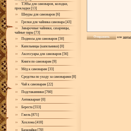
ТЭНы для самоваров, колодки,
прокладки [13]
Шнуры для самоваров [6]
Грелки для чайника самовара [43]
Заварочные чайники, сахарницы,
чайные пары [73]
или
закры
Подносы для самоваров [50]
Капельницы (капельники) [0]
Аксессуары для самоваров [56]
Книги по самоварам [9]
Мёд к самоварам [33]
Средства по уходу за самоварами [8]
Чай к самоварам [22]
Подстаканники [760]
Антиквариат [0]
Береста [553]
Гжель [871]
Хохлома [418]
Балалайки [70]