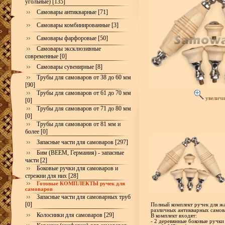
угольные) [135]
Самовары антикварные [71]
Самовары комбинированные [3]
Самовары фарфоровые [50]
Самовары эксклюзивные
современные [0]
Самовары сувенирные [8]
Трубы для самоваров от 38 до 60 мм
[90]
Трубы для самоваров от 61 до 70 мм
увеличи
[0]
Трубы для самоваров от 71 до 80 мм
[0]
Трубы для самоваров от 81 мм и
более [0]
Запасные части для самоваров [297]
Бим (BEEM, Германия) - запасные
части [2]
Боковые ручки для самоваров и
стрежни для них [28]
Готовые КОМПЛЕКТЫ ручек для
самоваров
Запасные части для самоварных труб
[0]
Полный комплект ручек для жа
различных антикварных самов
Колосники для самоваров [29]
В комплект входят:
- 2 деревянные боковые ручки