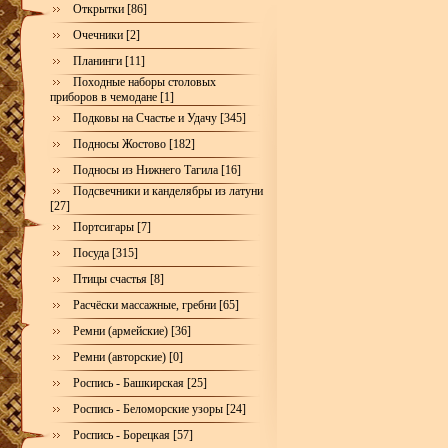
Открытки [86]
Очечники [2]
Планинги [11]
Походные наборы столовых
приборов в чемодане [1]
Подковы на Счастье и Удачу [345]
Подносы Жостово [182]
Подносы из Нижнего Тагила [16]
Подсвечники и канделябры из латуни
[27]
Портсигары [7]
Посуда [315]
Птицы счастья [8]
Расчёски массажные, гребни [65]
Ремни (армейские) [36]
Ремни (авторские) [0]
Роспись - Башкирская [25]
Роспись - Беломорские узоры [24]
Роспись - Борецкая [57]