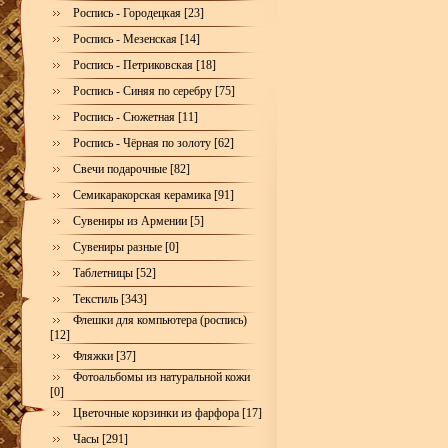
Роспись - Городецкая [23]
Роспись - Мезенская [14]
Роспись - Петриковская [18]
Роспись - Синяя по серебру [75]
Роспись - Сюжетная [11]
Роспись - Чёрная по золоту [62]
Свечи подарочные [82]
Семикаракорская керамика [91]
Сувениры из Армении [5]
Сувениры разные [0]
Таблетницы [52]
Текстиль [343]
Флешки для компьютера (роспись)
[12]
Фляжки [37]
Фотоальбомы из натуральной кожи
[0]
Цветочные корзинки из фарфора [17]
Часы [291]