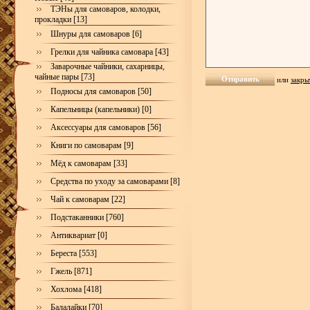
ТЭНы для самоваров, колодки,
прокладки [13]
Шнуры для самоваров [6]
Грелки для чайника самовара [43]
Заварочные чайники, сахарницы,
чайные пары [73]
или
закры
Подносы для самоваров [50]
Капельницы (капельники) [0]
Аксессуары для самоваров [56]
Книги по самоварам [9]
Мёд к самоварам [33]
Средства по уходу за самоварами [8]
Чай к самоварам [22]
Подстаканники [760]
Антиквариат [0]
Береста [553]
Гжель [871]
Хохлома [418]
Балалайки [70]