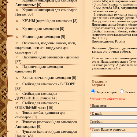
Коронки (конфорки) для самоваров
резьба М5) и 4 латунные мали
Антикварные [0]
- 3 стойки (хватка) с деревя
40 мм, резьба М5), латунными
Коронки (конфорки) для самоваров
гайками на конце
Новые [35]
- 1 деревянная ручка на кран
крепления к самовару (длина 
КРАНЫ (вертки) для самоваров [8]
Все ручки изготовлены из дере
Древесина липы белая с лёгки
обрабатывается, легко режетс
Крышки для самоваров [0]
Стойки, малинки, болты, гайк
комплекта изготавливается тол
Малинки для самоваров [9]
Вес 150 гр.
Производитель Россия
Основания, поддоны, ножки, ноги,
подставки, шеи или поддувала для
Внимание! Диаметр деревянны
так как это ручная работа.
самоваров [0]
Паровички для самоваров - двойные
Если вы хотите отремонтирова
[37]
этом. Наша мастерская в Туле
на свою работу. А работаем м
Паровички для самоваров -
указанным на сайте.
одиночные [0]
Разные запчасти для самоваров [6]
Отзывы и
Стойки для самоваров - В СБОРЕ
вопросы
[38]
Задать вопрос
Оставит
Стойки для самоваров -
ДЕРЕВЯННЫЕ ручки [14]
*заполните обязательно
Стойки для самоваров -
*
Ваше имя:
ОТДЕЛЬНЫЕ части [16]
Топки, колбы, кувшины для
*
E-mail:
самоваров [0]
Телефон:
Тушилки (колпачки) для самоваров
Антикварные [0]
*
Текст Вашего вопроса:
Тушилки (колпачки) для самоваров
Новые [46]