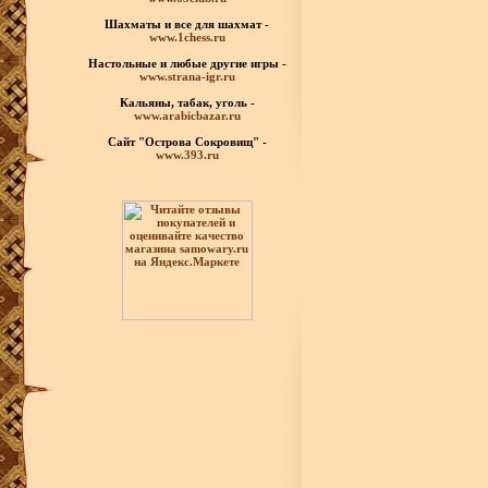
Шахматы
и все для шахмат -
www.1chess.ru
Настольные и любые
другие игры -
www.strana-igr.ru
Кальяны, табак, уголь -
www.arabicbazar.ru
Сайт "Острова Сокровищ" -
www.393.ru