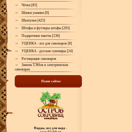
Чётки [85]
Шапки ушанки [0]
Шкатулки [425]
Штофы и футляры штофы [203]
Подарочные пакеты [236]
УЦЕНКА - все для самоваров [8]
УЦЕНКА - русские сувениры [24]
Реставрация самоваров
Замена ТЭНов в электрических
самоварах
Наши сайты:
Нарды, все для нард -
www.65club.ru