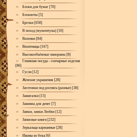
Блоки для бумаг [70]
Блокноты [5]
Брелки [658]
В поход (мультитулы) [16]
Валенки [84]
Визитницы [167]
Высокообъёмные панорамы [8]
Глиняная посуда - гончарные изделия
[86]
Гусли [12]
Женские украшения [28]
Заготовки под роспись (разные) [38]
Зажигалки [15]
Зажимы для денег [7]
Замки, замки Любви [12]
Записные книги [232]
Зеркальца карманные [28]
Иконы из бука [6]