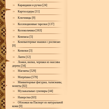
Карандаши и ручки [24]
Картхолдеры [11]
Ключницы [9]
Коллекционные тарелки [137]
Колокольчики [163]
Компасы [5]
Компьютерные мышки с росписью
[0]
Копилки [3]
Лапти [12]
Ложки, вилки, черпаки из массива
дерева [34]
Магниты [529]
Матрёшки [579]
Миниатюрные фигурки, талисманы,
монеты [82]
Музыкальные сувениры [44]
Наперстки [63]
Обложки на Паспорт из натуральной
кожи [0]