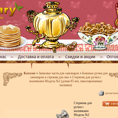
Каталог
»
Запасные части для самоваров
»
Боковые ручки для
самоваров и стрежни для них
»
Стержень для ручки с
малинками Модель №2 (длина 85 мм, никелированные
малинки)
распечата
Стержень для
ручки с
малинками
Модель №2