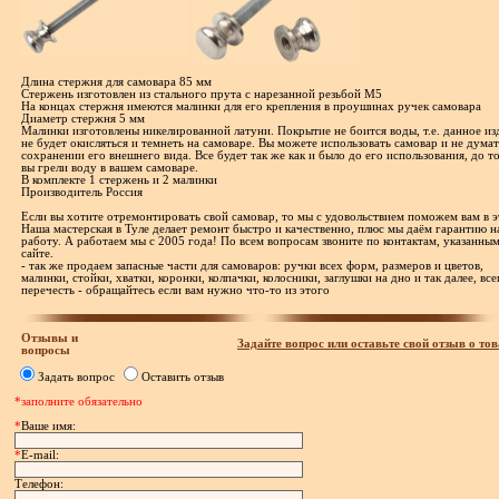
Длина стержня для самовара 85 мм
Стержень изготовлен из стального прута с нарезанной резьбой М5
На концах стержня имеются малинки для его крепления в проушинах ручек самовара
Диаметр стержня 5 мм
Малинки изготовлены никелированной латуни. Покрытие не боится воды, т.е. данное из
не будет окисляться и темнеть на самоваре. Вы можете использовать самовар и не думат
сохранении его внешнего вида. Все будет так же как и было до его использования, до то
вы грели воду в вашем самоваре.
В комплекте 1 стержень и 2 малинки
Производитель Россия
Если вы хотите отремонтировать свой самовар, то мы с удовольствием поможем вам в э
Наша мастерская в Туле делает ремонт быстро и качественно, плюс мы даём гарантию н
работу. А работаем мы с 2005 года! По всем вопросам звоните по контактам, указанным
сайте.
- так же продаем запасные части для самоваров: ручки всех форм, размеров и цветов,
малинки, стойки, хватки, коронки, колпачки, колосники, заглушки на дно и так далее, все
перечесть - обращайтесь если вам нужно что-то из этого
Отзывы и
Задайте вопрос или оставьте свой отзыв о тов
вопросы
Задать вопрос
Оставить отзыв
*заполните обязательно
*
Ваше имя:
*
E-mail:
Телефон: