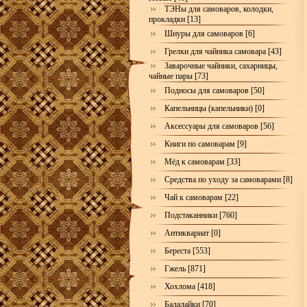
ТЭНы для самоваров, колодки,
прокладки [13]
Шнуры для самоваров [6]
Грелки для чайника самовара [43]
Заварочные чайники, сахарницы,
чайные пары [73]
Подносы для самоваров [50]
Капельницы (капельники) [0]
Аксессуары для самоваров [56]
Книги по самоварам [9]
Мёд к самоварам [33]
Средства по уходу за самоварами [8]
Чай к самоварам [22]
Подстаканники [760]
Антиквариат [0]
Береста [553]
Гжель [871]
Хохлома [418]
Балалайки [70]