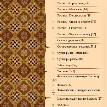
Роспись - Городецкая [23]
Роспись - Мезенская [14]
Роспись - Петриковская [18]
Роспись - Синяя по серебру [75]
Роспись - Сюжетная [11]
Роспись - Чёрная по золоту [62]
Свечи подарочные [82]
Семикаракорская керамика [91]
Сувениры из Армении [5]
Сувениры разные [0]
Таблетницы [52]
Текстиль [343]
Флешки для компьютера (роспись)
[12]
Фляжки [37]
Фотоальбомы из натуральной кожи
[0]
Цветочные корзинки из фарфора [17]
Часы [291]