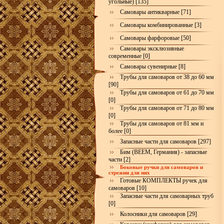
угольные) [135]
Самовары антикварные [71]
Самовары комбинированные [3]
Самовары фарфоровые [50]
Самовары эксклюзивные
современные [0]
Самовары сувенирные [8]
Трубы для самоваров от 38 до 60 мм
[90]
Трубы для самоваров от 61 до 70 мм
[0]
Трубы для самоваров от 71 до 80 мм
[0]
Трубы для самоваров от 81 мм и
более [0]
Запасные части для самоваров [297]
Бим (BEEM, Германия) - запасные
части [2]
Боковые ручки для самоваров и
стрежни для них
Готовые КОМПЛЕКТЫ ручек для
самоваров [10]
Запасные части для самоварных труб
[0]
Колосники для самоваров [29]