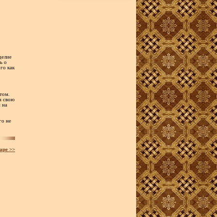
делие
ь о
го как
том.
а свою
 на
го не
аре >>