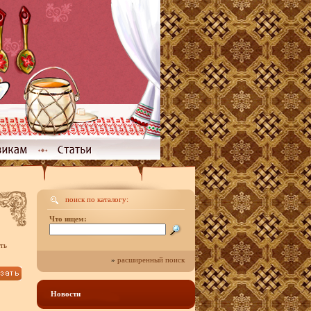
поиск по каталогу:
Что ищем:
ть
»
расширенный поиск
Новости