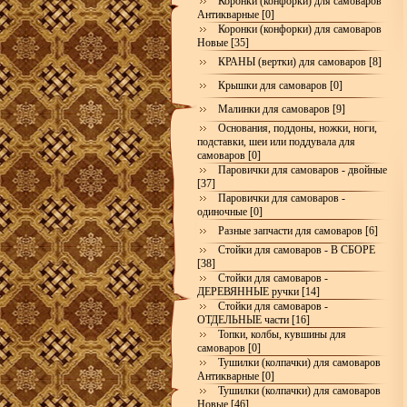
Коронки (конфорки) для самоваров
Антикварные [0]
Коронки (конфорки) для самоваров
Новые [35]
КРАНЫ (вертки) для самоваров [8]
Крышки для самоваров [0]
Малинки для самоваров [9]
Основания, поддоны, ножки, ноги,
подставки, шеи или поддувала для
самоваров [0]
Паровички для самоваров - двойные
[37]
Паровички для самоваров -
одиночные [0]
Разные запчасти для самоваров [6]
Стойки для самоваров - В СБОРЕ
[38]
Стойки для самоваров -
ДЕРЕВЯННЫЕ ручки [14]
Стойки для самоваров -
ОТДЕЛЬНЫЕ части [16]
Топки, колбы, кувшины для
самоваров [0]
Тушилки (колпачки) для самоваров
Антикварные [0]
Тушилки (колпачки) для самоваров
Новые [46]