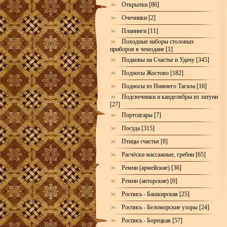
Открытки [86]
Очечники [2]
Планинги [11]
Походные наборы столовых
приборов в чемодане [1]
Подковы на Счастье и Удачу [345]
Подносы Жостово [182]
Подносы из Нижнего Тагила [16]
Подсвечники и канделябры из латуни
[27]
Портсигары [7]
Посуда [315]
Птицы счастья [8]
Расчёски массажные, гребни [65]
Ремни (армейские) [36]
Ремни (авторские) [0]
Роспись - Башкирская [25]
Роспись - Беломорские узоры [24]
Роспись - Борецкая [57]