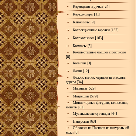
Карандаши и ручки [24]
Картхолдеры [11]
Ключницы [9]
Коллекционные тарелки [137]
Колокольчики [163]
Компасы [5]
Компьютерные мышки с росписью
[0]
Копилки [3]
Лапти [12]
Ложки, вилки, черпаки из массива
дерева [34]
Магниты [529]
Матрёшки [579]
Миниатюрные фигурки, талисманы,
монеты [82]
Музыкальные сувениры [44]
Наперстки [63]
Обложки на Паспорт из натуральной
кожи [0]