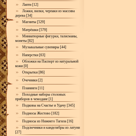
Лапти [12]
Ложки, вилки, черпаки из массива
дерева [34]
Магниты [529]
Матрёшки [579]
Миниатюрные фигурки, талисманы,
монеты [82]
Музыкальные сувениры [44]
Наперстки [63]
Обложки на Паспорт из натуральной
кожи [0]
Открытки [86]
Очечники [2]
Планинги [11]
Походные наборы столовых
приборов в чемодане [1]
Подковы на Счастье и Удачу [345]
Подносы Жостово [182]
Подносы из Нижнего Тагила [16]
Подсвечники и канделябры из латуни
[27]