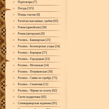
Портсигары [7]
Посуда [315]
Птицы счастья [8]
Расчёски массажные, гребни [65]
Ремни (армейские) [36]
Ремни (авторские) [0]
Роспись - Башкирская [25]
Роспись - Беломорские узоры [24]
Роспись - Борецкая [57]
Роспись - Городецкая [23]
Роспись - Мезенская [14]
Роспись - Петриковская [18]
Роспись - Синяя по серебру [75]
Роспись - Сюжетная [11]
Роспись - Чёрная по золоту [62]
Свечи подарочные [82]
Семикаракорская керамика [91]