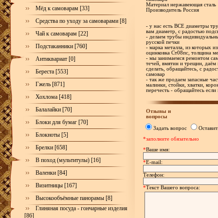
Материал нержавеющая сталь
Мёд к самоварам [33]
Производитель Россия
Средства по уходу за самоварами [8]
- у нас есть ВСЕ диаметры тр
вам диаметр, с радостью под
Чай к самоварам [22]
- делаем трубы индивидуальн
русской печки
Подстаканники [760]
- марка металла, из которых и
оцинковка Ст08пс, толщина ме
Антиквариат [0]
- мы занимаемся ремонтом са
течей, вмятин и трещин, даём 
сделать, обращайтесь, с рад
Береста [553]
самовар
- так же продаем запасные час
Гжель [871]
малинки, стойки, хватки, корон
перечесть - обращайтесь если
Хохлома [418]
Балалайки [70]
Отзывы и
вопросы
Блоки для бумаг [70]
Задать вопрос
Оставит
Блокноты [5]
*заполните обязательно
Брелки [658]
*
Ваше имя:
В поход (мультитулы) [16]
*
E-mail:
Валенки [84]
Телефон:
Визитницы [167]
*
Текст Вашего вопроса:
Высокообъёмные панорамы [8]
Глиняная посуда - гончарные изделия
[86]