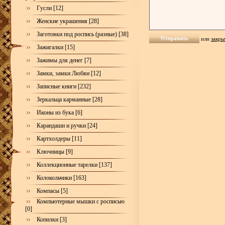
Гусли [12]
Женские украшения [28]
Заготовки под роспись (разные) [38]
или
закры
Зажигалки [15]
Зажимы для денег [7]
Замки, замки Любви [12]
Записные книги [232]
Зеркальца карманные [28]
Иконы из бука [6]
Карандаши и ручки [24]
Картхолдеры [11]
Ключницы [9]
Коллекционные тарелки [137]
Колокольчики [163]
Компасы [5]
Компьютерные мышки с росписью
[0]
Копилки [3]