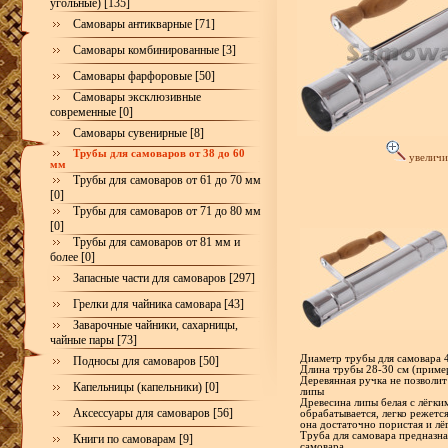
угольные) [135]
Самовары антикварные [71]
Самовары комбинированные [3]
Самовары фарфоровые [50]
Самовары эксклюзивные
современные [0]
Самовары сувенирные [8]
Трубы для самоваров от 38 до 60
увеличи
мм
Трубы для самоваров от 61 до 70 мм
[0]
Трубы для самоваров от 71 до 80 мм
[0]
Трубы для самоваров от 81 мм и
более [0]
Запасные части для самоваров [297]
Грелки для чайника самовара [43]
Заварочные чайники, сахарницы,
чайные пары [73]
Диаметр трубы для самовара 
Подносы для самоваров [50]
Длина трубы 28-30 см (пример
Деревянная ручка не позволит
Капельницы (капельники) [0]
липы
Древесина липы белая с лёгки
Аксессуары для самоваров [56]
обрабатывается, легко режется
она достаточно пористая и лё
Труба для самовара предназна
Книги по самоварам [9]
самовара