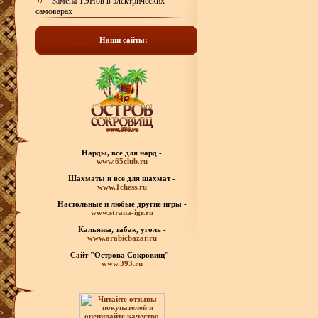
Замена ТЭНов в электрических
самоварах
Наши сайты:
Нарды, все для нард -
www.65club.ru
Шахматы
и все для шахмат -
www.1chess.ru
Настольные и любые
другие игры -
www.strana-igr.ru
Кальяны, табак, уголь -
www.arabicbazar.ru
Сайт "Острова Сокровищ" -
www.393.ru