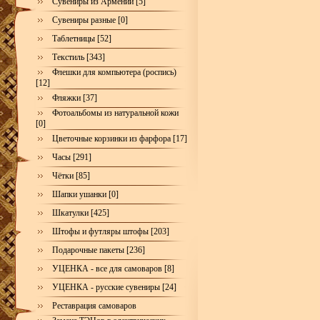
Сувениры из Армении [5]
Сувениры разные [0]
Таблетницы [52]
Текстиль [343]
Флешки для компьютера (роспись)
[12]
Фляжки [37]
Фотоальбомы из натуральной кожи
[0]
Цветочные корзинки из фарфора [17]
Часы [291]
Чётки [85]
Шапки ушанки [0]
Шкатулки [425]
Штофы и футляры штофы [203]
Подарочные пакеты [236]
УЦЕНКА - все для самоваров [8]
УЦЕНКА - русские сувениры [24]
Реставрация самоваров