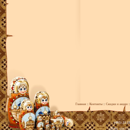
Главная
::
Контакты
::
Скидки и акции
:
(495) 21-2
zakaz@39
ОГРН: 508774