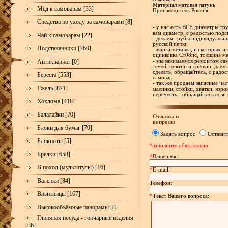
Материал матовая латунь
Мёд к самоварам [33]
Производитель Россия
Средства по уходу за самоварами [8]
- у нас есть ВСЕ диаметры тр
вам диаметр, с радостью под
Чай к самоварам [22]
- делаем трубы индивидуальн
русской печки
Подстаканники [760]
- марка металла, из которых и
оцинковка Ст08пс, толщина ме
Антиквариат [0]
- мы занимаемся ремонтом са
течей, вмятин и трещин, даём 
сделать, обращайтесь, с рад
Береста [553]
самовар
- так же продаем запасные час
Гжель [871]
малинки, стойки, хватки, корон
перечесть - обращайтесь если
Хохлома [418]
Балалайки [70]
Отзывы и
вопросы
Блоки для бумаг [70]
Задать вопрос
Оставит
Блокноты [5]
*заполните обязательно
Брелки [658]
*
Ваше имя:
В поход (мультитулы) [16]
*
E-mail:
Валенки [84]
Телефон:
Визитницы [167]
*
Текст Вашего вопроса:
Высокообъёмные панорамы [8]
Глиняная посуда - гончарные изделия
[86]