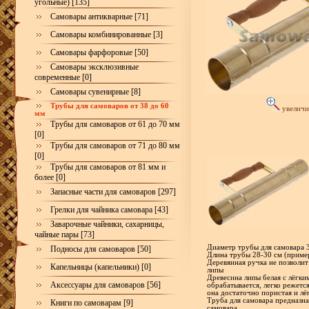
угольные) [135]
Самовары антикварные [71]
Самовары комбинированные [3]
Самовары фарфоровые [50]
Самовары эксклюзивные
современные [0]
Самовары сувенирные [8]
Трубы для самоваров от 38 до 60
увеличи
мм
Трубы для самоваров от 61 до 70 мм
[0]
Трубы для самоваров от 71 до 80 мм
[0]
Трубы для самоваров от 81 мм и
более [0]
Запасные части для самоваров [297]
Грелки для чайника самовара [43]
Заварочные чайники, сахарницы,
чайные пары [73]
Диаметр трубы для самовара 
Подносы для самоваров [50]
Длина трубы 28-30 см (пример
Деревянная ручка не позволит
Капельницы (капельники) [0]
липы
Древесина липы белая с лёгки
Аксессуары для самоваров [56]
обрабатывается, легко режется
она достаточно пористая и лё
Труба для самовара предназна
Книги по самоварам [9]
самовара