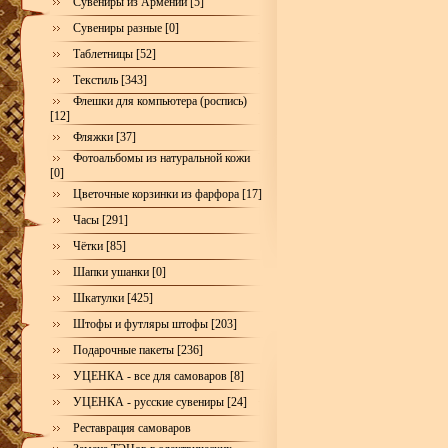
Сувениры из Армении [5]
Сувениры разные [0]
Таблетницы [52]
Текстиль [343]
Флешки для компьютера (роспись)
[12]
Фляжки [37]
Фотоальбомы из натуральной кожи
[0]
Цветочные корзинки из фарфора [17]
Часы [291]
Чётки [85]
Шапки ушанки [0]
Шкатулки [425]
Штофы и футляры штофы [203]
Подарочные пакеты [236]
УЦЕНКА - все для самоваров [8]
УЦЕНКА - русские сувениры [24]
Реставрация самоваров