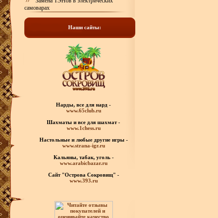
Замена ТЭНов в электрических
самоварах
Наши сайты:
Нарды, все для нард -
www.65club.ru
Шахматы
и все для шахмат -
www.1chess.ru
Настольные и любые
другие игры -
www.strana-igr.ru
Кальяны, табак, уголь -
www.arabicbazar.ru
Сайт "Острова Сокровищ" -
www.393.ru