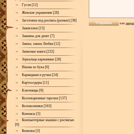
Гусли [12]
Женские украшения [28]
Заготовки под роспись (разные) [38]
или
закры
Зажигалки [15]
Зажимы для денег [7]
Замки, замки Любви [12]
Записные книги [232]
Зеркальца карманные [28]
Иконы из бука [6]
Карандаши и ручки [24]
Картхолдеры [11]
Ключницы [9]
Коллекционные тарелки [137]
Колокольчики [163]
Компасы [5]
Компьютерные мышки с росписью
[0]
Копилки [3]