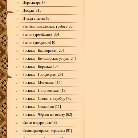
Портсигары [7]
Посуда [315]
Птицы счастья [8]
Расчёски массажные, гребни [65]
Ремни (армейские) [36]
Ремни (авторские) [0]
Роспись - Башкирская [25]
Роспись - Беломорские узоры [24]
Роспись - Борецкая [57]
Роспись - Городецкая [23]
Роспись - Мезенская [14]
Роспись - Петриковская [18]
Роспись - Синяя по серебру [75]
Роспись - Сюжетная [11]
Роспись - Чёрная по золоту [62]
Свечи подарочные [82]
Семикаракорская керамика [91]