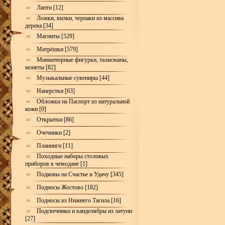
Лапти [12]
Ложки, вилки, черпаки из массива
дерева [34]
Магниты [529]
Матрёшки [579]
Миниатюрные фигурки, талисманы,
монеты [82]
Музыкальные сувениры [44]
Наперстки [63]
Обложки на Паспорт из натуральной
кожи [0]
Открытки [86]
Очечники [2]
Планинги [11]
Походные наборы столовых
приборов в чемодане [1]
Подковы на Счастье и Удачу [345]
Подносы Жостово [182]
Подносы из Нижнего Тагила [16]
Подсвечники и канделябры из латуни
[27]