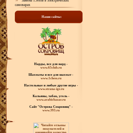
Замена ТЭНов в электрических
самоварах
Наши сайты:
Нарды, все для нард -
www.65club.ru
Шахматы
и все для шахмат -
www.1chess.ru
Настольные и любые
другие игры -
www.strana-igr.ru
Кальяны, табак, уголь -
www.arabicbazar.ru
Сайт "Острова Сокровищ" -
www.393.ru