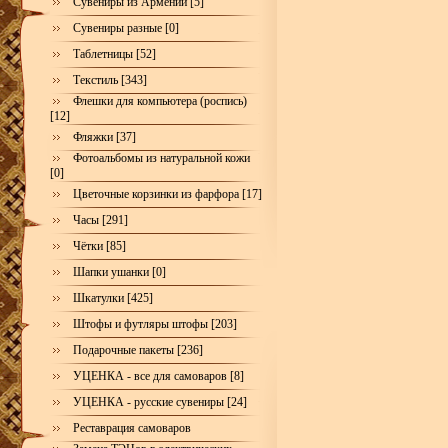
Сувениры из Армении [5]
Сувениры разные [0]
Таблетницы [52]
Текстиль [343]
Флешки для компьютера (роспись)
[12]
Фляжки [37]
Фотоальбомы из натуральной кожи
[0]
Цветочные корзинки из фарфора [17]
Часы [291]
Чётки [85]
Шапки ушанки [0]
Шкатулки [425]
Штофы и футляры штофы [203]
Подарочные пакеты [236]
УЦЕНКА - все для самоваров [8]
УЦЕНКА - русские сувениры [24]
Реставрация самоваров