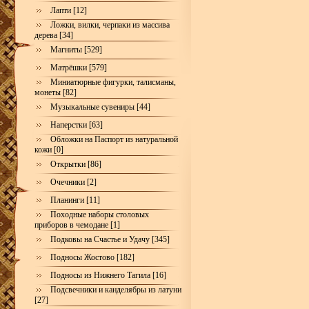
Лапти [12]
Ложки, вилки, черпаки из массива
дерева [34]
Магниты [529]
Матрёшки [579]
Миниатюрные фигурки, талисманы,
монеты [82]
Музыкальные сувениры [44]
Наперстки [63]
Обложки на Паспорт из натуральной
кожи [0]
Открытки [86]
Очечники [2]
Планинги [11]
Походные наборы столовых
приборов в чемодане [1]
Подковы на Счастье и Удачу [345]
Подносы Жостово [182]
Подносы из Нижнего Тагила [16]
Подсвечники и канделябры из латуни
[27]