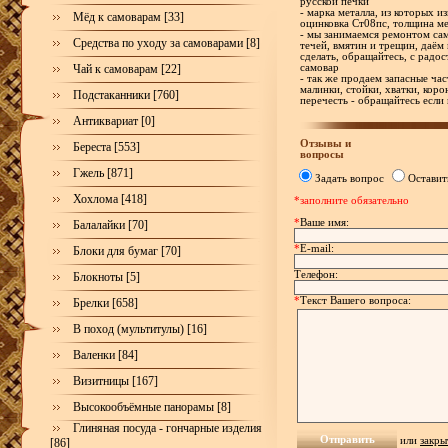
русской печки
- марка металла, из которых и
Мёд к самоварам [33]
оцинковка Ст08пс, толщина ме
- мы занимаемся ремонтом са
Средства по уходу за самоварами [8]
течей, вмятин и трещин, даём 
сделать, обращайтесь, с рад
Чай к самоварам [22]
самовар
- так же продаем запасные час
малинки, стойки, хватки, корон
Подстаканники [760]
перечесть - обращайтесь если
Антиквариат [0]
Отзывы и
Береста [553]
вопросы
Гжель [871]
Задать вопрос
Оставит
Хохлома [418]
*заполните обязательно
*
Ваше имя:
Балалайки [70]
*
E-mail:
Блоки для бумаг [70]
Телефон:
Блокноты [5]
*
Текст Вашего вопроса:
Брелки [658]
В поход (мультитулы) [16]
Валенки [84]
Визитницы [167]
Высокообъёмные панорамы [8]
Глиняная посуда - гончарные изделия
или
закры
[86]