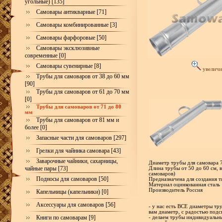
угольные) [135]
Самовары антикварные [71]
Самовары комбинированные [3]
Самовары фарфоровые [50]
Самовары эксклюзивные
современные [0]
Самовары сувенирные [8]
увеличи
Трубы для самоваров от 38 до 60 мм
[90]
Трубы для самоваров от 61 до 70 мм
[0]
Трубы для самоваров от 71 до 80
мм
Трубы для самоваров от 81 мм и
более [0]
Запасные части для самоваров [297]
Грелки для чайника самовара [43]
Заварочные чайники, сахарницы,
Диаметр трубы для самовара 
чайные пары [73]
Длина трубы от 50 до 60 см, в
самоваров)
Подносы для самоваров [50]
Предназначена для создания т
Материал оцинкованная сталь
Производитель Россия
Капельницы (капельники) [0]
Аксессуары для самоваров [56]
- у нас есть ВСЕ диаметры тр
вам диаметр, с радостью под
Книги по самоварам [9]
- делаем трубы индивидуальн