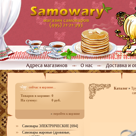
сейчас в корзине...
Каталог
»
Тр
са
Товаров в корзине:
0
На сумму:
0 руб.
»
перейти к корзине
Самовары ЭЛЕКТРИЧЕСКИЕ [694]
Самовары жаровые (дровяные,