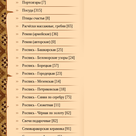
Портсигары [7]
Посуда [315]
Птицы счастья [8]
Расчёски массажные, гребни [65]
Ремни (армейские) [36]
Ремни (авторские) [0]
Роспись - Башкирская [25]
Роспись - Беломорские узоры [24]
Роспись - Борецкая [57]
Роспись - Городецкая [23]
Роспись - Мезенская [14]
Роспись - Петриковская [18]
Роспись - Синяя по серебру [75]
Роспись - Сюжетная [11]
Роспись - Чёрная по золоту [62]
Свечи подарочные [82]
Семикаракорская керамика [91]