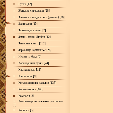
Гусли [12]
Женские украшения [28]
Заготовки под роспись (разные) [38]
Зажигалки [15]
Зажимы для денег [7]
Замки, замки Любви [12]
Записные книги [232]
Зеркальца карманные [28]
Иконы из бука [6]
Карандаши и ручки [24]
Картхолдеры [11]
Ключницы [9]
Коллекционные тарелки [137]
Колокольчики [163]
Компасы [5]
Компьютерные мышки с росписью
[0]
Копилки [3]