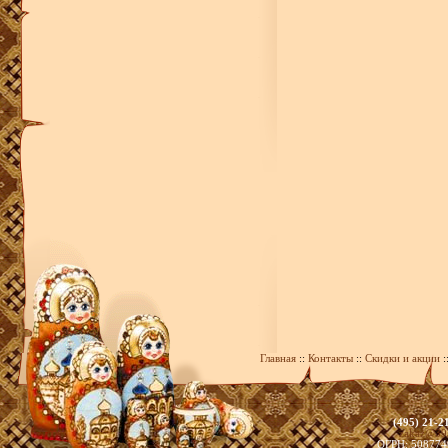
Главная
::
Контакты
::
Скидки и акции
:
(495) 21-2
zakaz@39
ОГРН: 508774